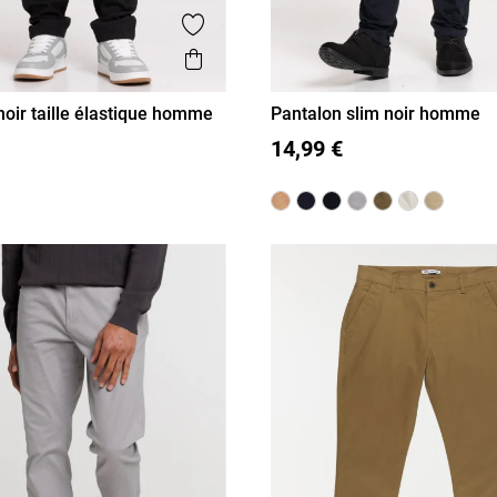
is
Ajouter aux favoris
Aperçu rapide
noir taille élastique homme
Pantalon slim noir homme
L
XL
XXL
36
38
40
42
44
46
14,99 €