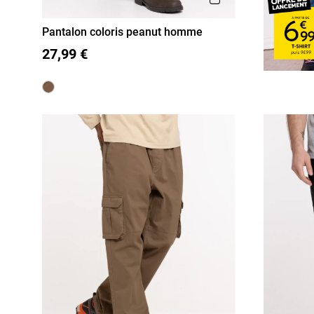
Pantalon coloris peanut homme
38
40
42
44
46
27,99 €