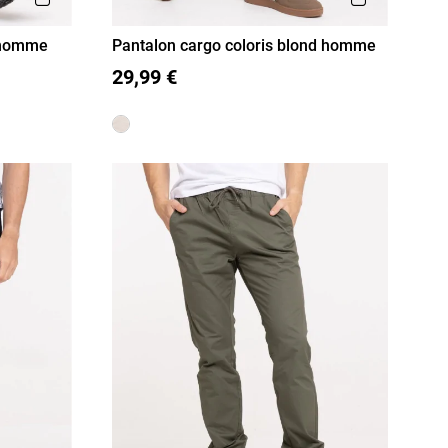
r homme
Pantalon cargo coloris blond homme
S
M
L
XL
XXL
29,99 €