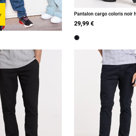
Pantalon cargo coloris noi
S
M
L
XL
XXL
29,99 €