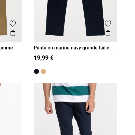
Ajouter aux favoris
Ajouter aux
Aperçu rapide
Aperçu r
 homme
Pantalon marine navy grande taille
homme
48
50
52
54
19,99 €