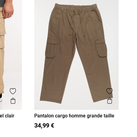
Ajouter aux favoris
Ajouter aux
Aperçu rapide
Aperçu r
 clair
Pantalon cargo homme grande taille
3XL
4XL
5XL
34,99 €