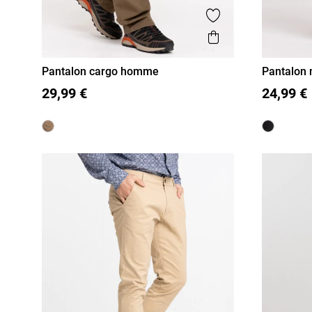
Ajouter aux favor
Aperçu rapide
Pantalon cargo homme
Pantalon 
S
M
L
XL
XXL
S
M
29,99 €
24,99 €