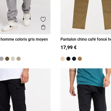
is
Ajouter aux favoris
Aperçu rapide
 homme coloris gris moyen
Pantalon chino café foncé
40
42
44
46
36
38
40
42
44
46
17,99 €