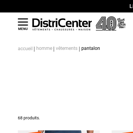
L
MENU
homme
vêtements
pantalon
accueil
68 produits.