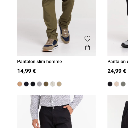
Ajouter aux favor
Aperçu rapide
Pantalon slim homme
Pantalon 
36
38
40
42
44
46
S
M
14,99 €
24,99 €