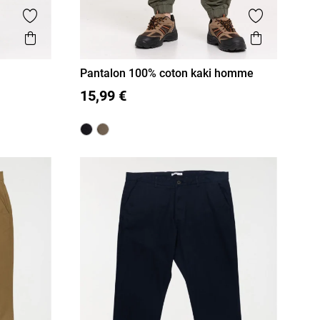
Ajouter aux favoris
Ajouter aux
Aperçu rapide
Aperçu r
Pantalon 100% coton kaki homme
48
S
M
L
XL
XXL
15,99 €