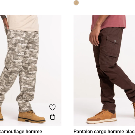
is
Ajouter aux favoris
Aperçu rapide
 camouflage homme
Pantalon cargo homme blac