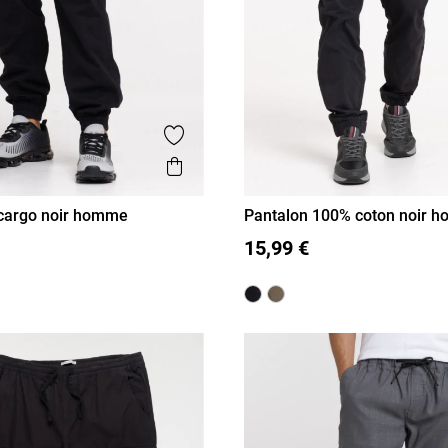
is
Ajouter aux favoris
Aperçu rapide
cargo noir homme
Pantalon 100% coton noir 
L
XL
XXL
S
M
L
XL
XXL
15,99 €