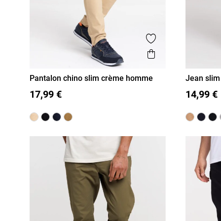
Ajouter aux favor
Aperçu rapide
Pantalon chino slim crème homme
Jean slim
36
38
40
42
44
46
36
38
17,99 €
14,99 €