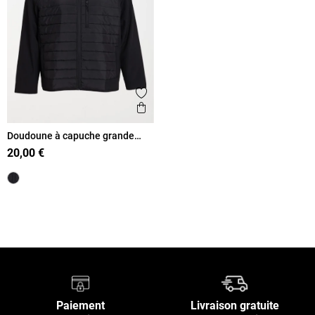
Ajouter aux favoris
Aperçu rapide
Doudoune à capuche grande
taille homme
20,00 €
Retour en haut
Paiement
Livraison gratuite