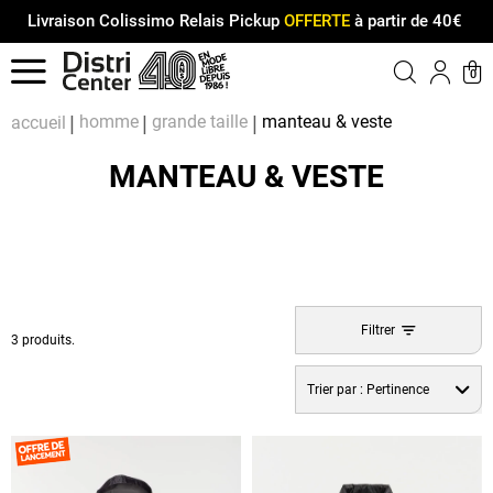
Livraison Colissimo Relais Pickup
OFFERTE
à partir de 40€
Menu
0
Compt
Pa
homme
grande taille
manteau & veste
accueil
MANTEAU & VESTE
Filtrer
3 produits.
Trier par :
Pertinence