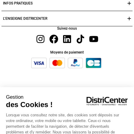
INFOS PRATIQUES
L’ENSEIGNE DISTRICENTER
Suivez-nous
Moyens de paiement
Manteau & Veste Grande Taille Homme
Gestion
des Cookies !
Vous cherchez un nouveau manteau ? Découvrez notre toute nouvelle collection de
manteaux et vestes pour homme grande taille ! Des doudounes homme grande taille
avec ou sans manche... Vous trouverez aussi bien des modèles sportswear que des
Lorsque vous consultez notre site, des cookies sont déposés sur
pièces sophistiquées, parfaitement adaptées à votre taille allant du 3XL jusqu'au 5XL
votre ordinateur, votre mobile ou votre tablette. Ceux-ci nous
! Que vous souhaitez porter votre veste avec un jean pour un look classique ou votre
doudoune pour une activité extérieur avec un jogging c'est complétement possible sur
permettent de faciliter la navigation, de détecter d'éventuels
districenter.fr ! DistriCenter pense également à vous et vous propose une collection
problèmes et d'y remédier. Nous vous laissons la possibilité de
d'accessoire pour vous permettre de vous protéger en cette période hivernal !