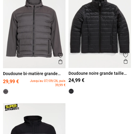
Ajout
Ajouter aux favoris
Ape
Aperçu rapide
Doudoune noire grande taille
Doudoune bi-matière grande
homme
taille homme
24,99 €
29,99 €
Jusqu'au 07/09/26, puis
39,99 €