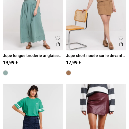
Ajouter aux favoris
Ajout
Aperçu rapide
Ape
Jupe longue broderie anglaise
Jupe short nouée sur le devant
femme
femme
19,99 €
17,99 €