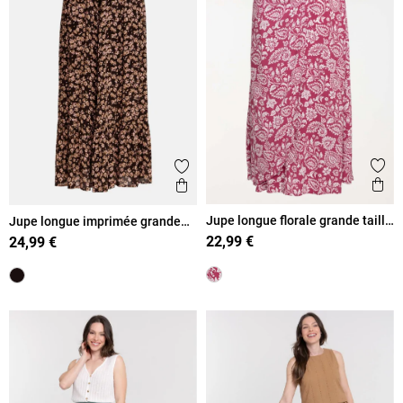
Ajout
Ajouter aux favoris
Ape
Aperçu rapide
Jupe longue florale grande taille
Jupe longue imprimée grande
femme
taille femme
22,99 €
24,99 €