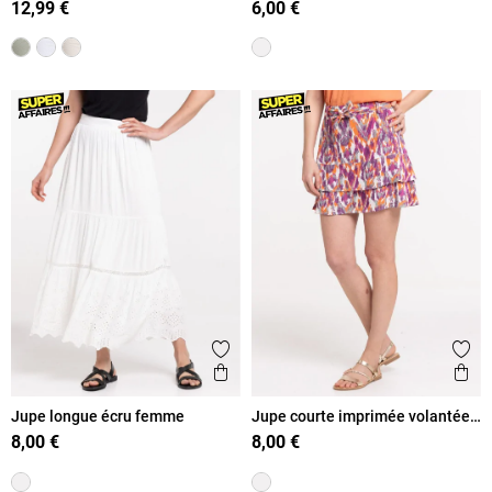
12,99 €
6,00 €
Ajouter aux favoris
Ajout
Aperçu rapide
Ape
Jupe longue écru femme
Jupe courte imprimée volantée
femme
8,00 €
8,00 €