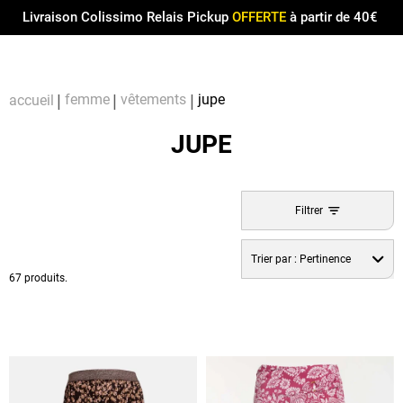
Menu
0
Livraison Colissimo Relais Pickup
OFFERTE
à partir de 40€
Compt
Pa
femme
vêtements
jupe
accueil
JUPE
Filtrer
Trier par :
Pertinence
67 produits.