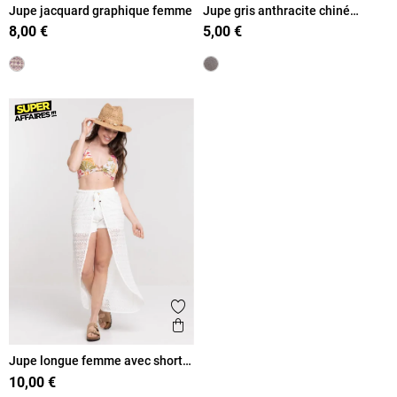
Jupe jacquard graphique femme
Jupe gris anthracite chiné
courte femme
8,00 €
5,00 €
Ajouter aux favoris
Aperçu rapide
Jupe longue femme avec short
intégré
10,00 €