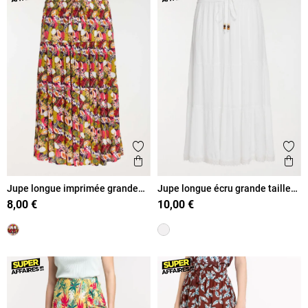
Ajouter aux favoris
Ajout
Aperçu rapide
Ape
Jupe longue imprimée grande
Jupe longue écru grande taille
taille femme
femme
8,00 €
10,00 €