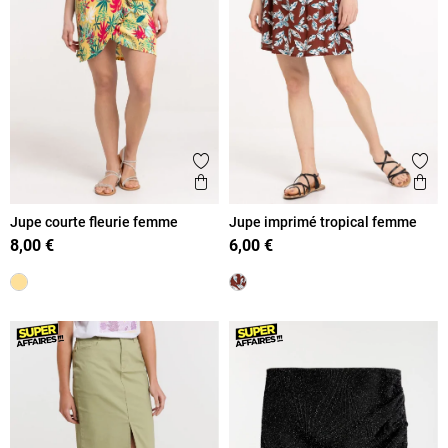
Ajouter aux favoris
Ajout
Aperçu rapide
Ape
Jupe courte fleurie femme
Jupe imprimé tropical femme
8,00 €
6,00 €