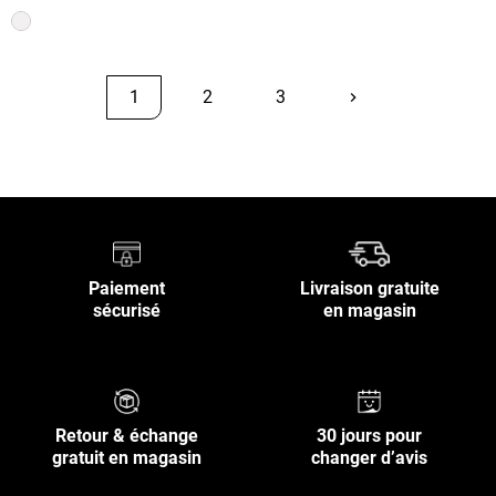
1
2
3
keyboard_arrow_right
Suivant
Retour en haut
Paiement
Livraison gratuite
sécurisé
en magasin
Retour & échange
30 jours pour
gratuit en magasin
changer d’avis