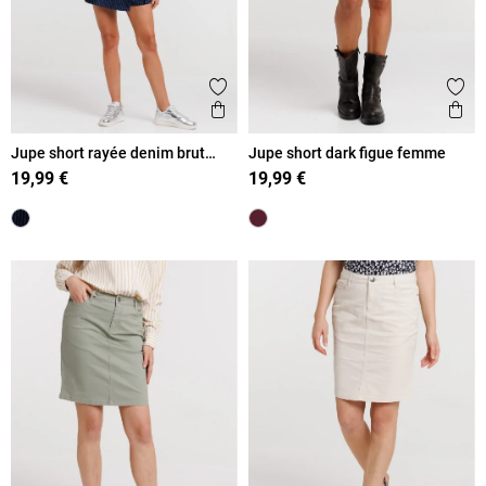
Ajouter aux favoris
Ajout
Aperçu rapide
Ape
Jupe short rayée denim brut
Jupe short dark figue femme
femme
19,99 €
19,99 €