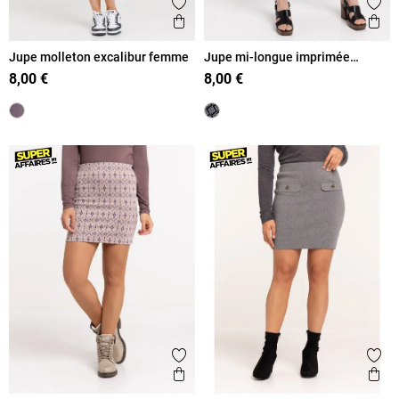
Ajouter aux favoris
Ajout
Aperçu rapide
Ape
Jupe molleton excalibur femme
Jupe mi-longue imprimée
femme
8,00 €
8,00 €
Ajouter aux favoris
Ajout
Aperçu rapide
Ape