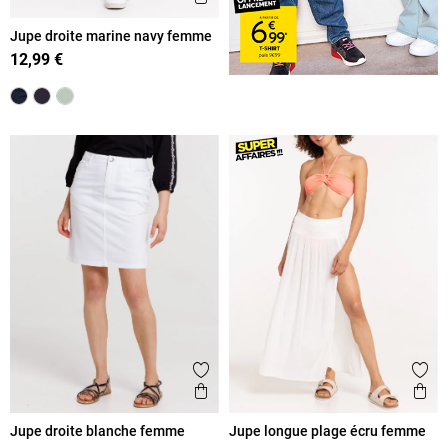
Jupe droite marine navy femme
12,99 €
Ajouter aux favoris
Ajout
Aperçu rapide
Ape
Jupe droite blanche femme
Jupe longue plage écru femme