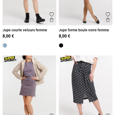
Ajouter aux favoris
Ajout
Aperçu rapide
Ape
Jupe courte velours femme
Jupe forme boule noire femme
8,00 €
8,00 €