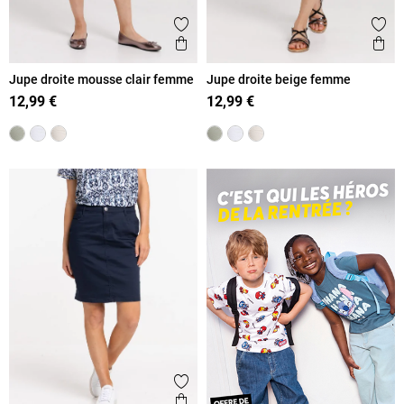
Ajouter aux favoris
Ajout
Aperçu rapide
Ape
Jupe droite mousse clair femme
Jupe droite beige femme
12,99 €
12,99 €
Ajouter aux favoris
Aperçu rapide