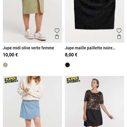
Ajouter aux favoris
Ajout
Aperçu rapide
Ape
Jupe midi olive verte femme
Jupe maille paillette noire
femme
10,00 €
8,00 €