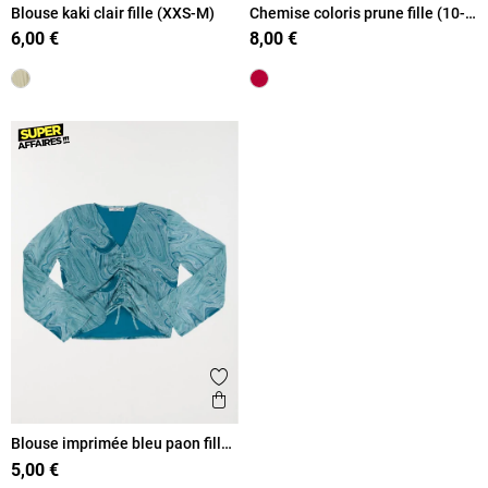
Blouse kaki clair fille (XXS-M)
Chemise coloris prune fille (10-
16A)
6,00 €
8,00 €
Ajouter aux favoris
Aperçu rapide
Blouse imprimée bleu paon fille
(XXS-M)
5,00 €