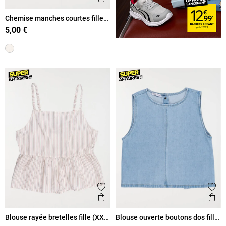
Chemise manches courtes fille
(XXS-M)
5,00 €
Ajouter aux favoris
Ajout
Aperçu rapide
Ape
Blouse rayée bretelles fille (XXS-
Blouse ouverte boutons dos fille
M)
(XXS-M)