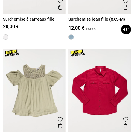
Ajouter aux favoris
Ajout
Aperçu rapide
Ape
Surchemise à carreaux fille
Surchemise jean fille (XXS-M)
(XXS-M)
20,00 €
12,00 €
19,99 €
%
-39
Ajouter aux favoris
Ajout
Aperçu rapide
Ape