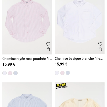
Ajout
Ajouter aux favoris
Ape
Aperçu rapide
Chemise basique blanche fille
Chemise rayée rose poudrée fille
(XXS-M)
(XXS-M)
15,99 €
15,99 €