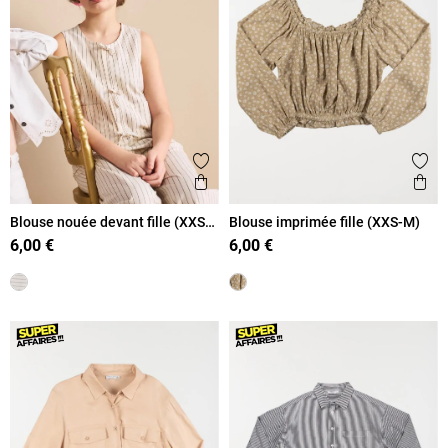
Ajouter aux favoris
Ajout
Aperçu rapide
Ape
Blouse nouée devant fille (XXS-
Blouse imprimée fille (XXS-M)
M)
6,00 €
6,00 €