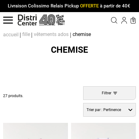
Livraison Colissimo Relais Pickup
OFFERTE
à partir de 40€
Menu
0
Compt
Pa
fille
vêtements ados
chemise
accueil
CHEMISE
Filtrer
27 produits.
Trier par :
Pertinence