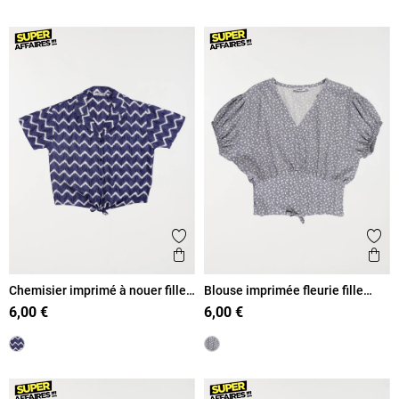
Ajouter aux favoris
Ajout
Aperçu rapide
Ape
Chemisier imprimé à nouer fille
Blouse imprimée fleurie fille
(XXS-M)
(XXS-M)
6,00 €
6,00 €