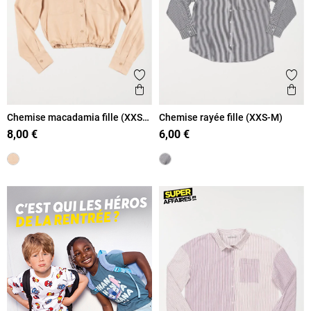
Ajouter aux favoris
Ajout
Aperçu rapide
Ape
Chemise macadamia fille (XXS-
Chemise rayée fille (XXS-M)
M)
8,00 €
6,00 €