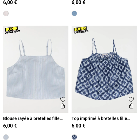
6,00 €
6,00 €
Ajouter aux favoris
Ajout
Aperçu rapide
Ape
Blouse rayée à bretelles fille
Top imprimé à bretelles fille
(XXS-M)
(XXS-M)
6,00 €
6,00 €