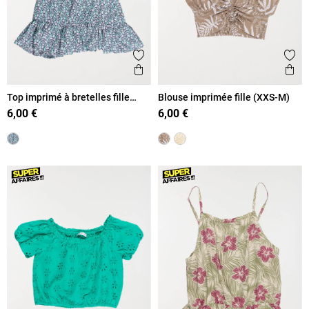
Ajouter aux favoris
Ajout
Aperçu rapide
Ape
Top imprimé à bretelles fille
Blouse imprimée fille (XXS-M)
(XXS-M)
6,00 €
6,00 €