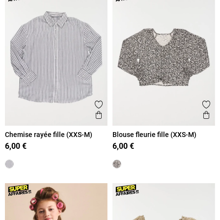
Ajouter aux favoris
Ajout
Aperçu rapide
Ape
Chemise rayée fille (XXS-M)
Blouse fleurie fille (XXS-M)
6,00 €
6,00 €