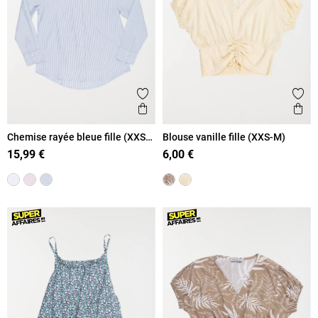
Ajouter aux favoris
Ajout
Aperçu rapide
Ape
Chemise rayée bleue fille (XXS-
Blouse vanille fille (XXS-M)
M)
15,99 €
6,00 €