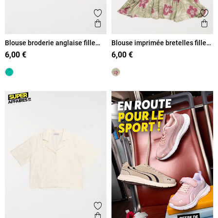
Ajouter aux favoris
Ajout
Aperçu rapide
Ape
Blouse broderie anglaise fille
Blouse imprimée bretelles fille
(XXS-M)
(XXS-M)
6,00 €
6,00 €
Ajouter aux favoris
Aperçu rapide