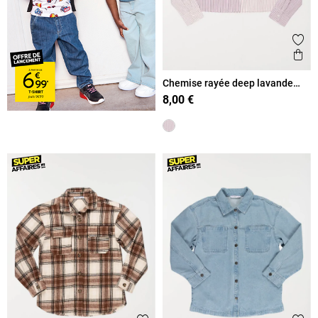
Ajout
Ape
Chemise rayée deep lavande
fille (XXS-M)
8,00 €