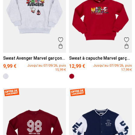
Ajouter aux favoris
Ajout
Aperçu rapide
Ape
Sweat Avenger Marvel garçon
Sweat à capuche Marvel garçon
(3-12A)
(5-12A)
9,99 €
12,99 €
Jusqu'au 07/09/26, puis
Jusqu'au 07/09/26, puis
15,99 €
17,99 €