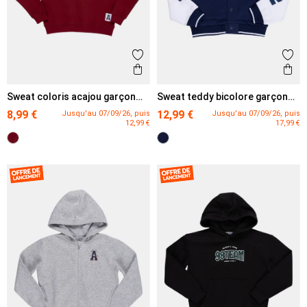
Ajouter aux favoris
Ajout
Aperçu rapide
Ape
Sweat coloris acajou garçon
Sweat teddy bicolore garçon
(3-12A)
(3-12A)
8,99 €
12,99 €
Jusqu'au 07/09/26, puis
Jusqu'au 07/09/26, puis
12,99 €
17,99 €