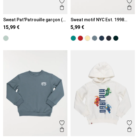
Ajouter aux favoris
Ajout
Aperçu rapide
Ape
Sweat Pat'Patrouille garçon (3-
Sweat motif NYC Est. 1998
8A)
garçon (3-12A)
15,99 €
5,99 €
Ajouter aux favoris
Ajout
Aperçu rapide
Ape