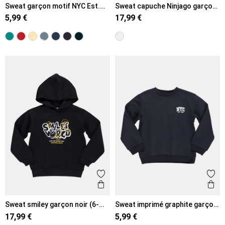
Sweat garçon motif NYC Est.
Sweat capuche Ninjago garçon
1998 (3-12A)
(6-12A)
5,99 €
17,99 €
Ajouter aux favoris
Ajout
Aperçu rapide
Ape
Sweat smiley garçon noir (6-
Sweat imprimé graphite garçon
12A)
(3-12A)
17,99 €
5,99 €