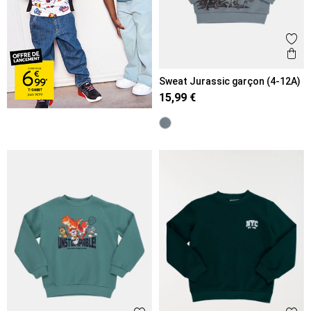
Ajout
Ape
Sweat Jurassic garçon (4-12A)
15,99 €