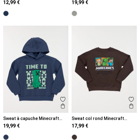
12,99 €
19,99 €
Ajouter aux favoris
Ajout
Aperçu rapide
Ape
Sweat à capuche Minecraft
Sweat col rond Minecraft
garçon (6-12A)
garçon (6-12A)
19,99 €
17,99 €