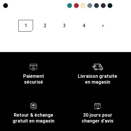
1
2
3
4
keyboard_arrow_right
Suivant
Retour en haut
Paiement
Livraison gratuite
sécurisé
en magasin
Retour & échange
30 jours pour
gratuit en magasin
changer d’avis