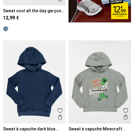
Sweat cool all the day garçon
(3-12A)
12,99 €
Ajouter aux favoris
Ajout
Aperçu rapide
Ape
Sweat à capuche dark blue
Sweat à capuche Minecraft
garçon (6-12A)
garçon (6-12A)