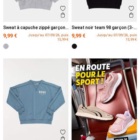
Ajouter aux favoris
Ajout
Aperçu rapide
Ape
Sweat à capuche zippé garçon
Sweat noir team 98 garçon (3-
(3-12A)
12A)
9,99 €
9,99 €
Jusqu'au 07/09/26, puis
Jusqu'au 07/09/26, puis
15,99 €
15,99 €
Ajouter aux favoris
Aperçu rapide