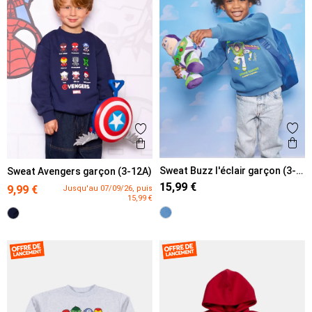
Ajout
Ajouter aux favoris
Ape
Aperçu rapide
Sweat Buzz l'éclair garçon (3-
Sweat Avengers garçon (3-12A)
8A)
15,99 €
9,99 €
Jusqu'au 07/09/26, puis
15,99 €