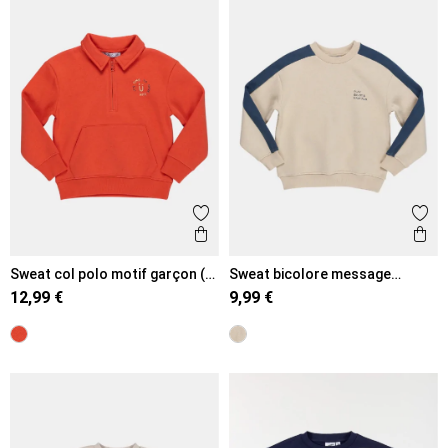
Ajouter aux favoris
Ajout
Aperçu rapide
Ape
Sweat col polo motif garçon (3-
Sweat bicolore message
8A)
garçon (3-8A)
12,99 €
9,99 €