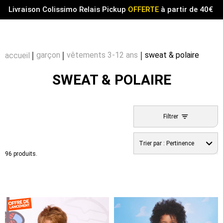
Menu
0
Livraison Colissimo Relais Pickup
OFFERTE
à partir de 40€
Compt
Pa
garçon
vêtements 3-12 ans
sweat & polaire
accueil
SWEAT & POLAIRE
Filtrer
Trier par :
Pertinence
96 produits.