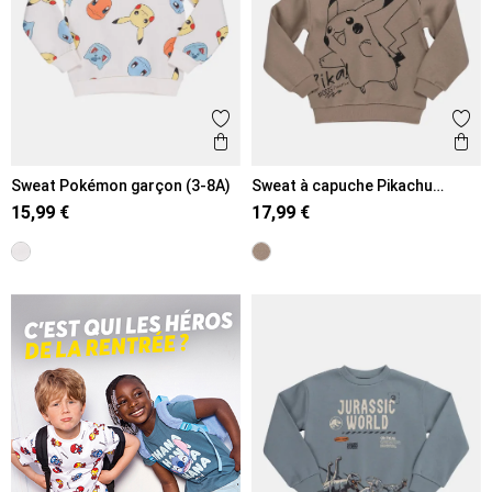
Ajouter aux favoris
Ajout
Aperçu rapide
Ape
Sweat Pokémon garçon (3-8A)
Sweat à capuche Pikachu
garçon (5-12A)
15,99 €
17,99 €