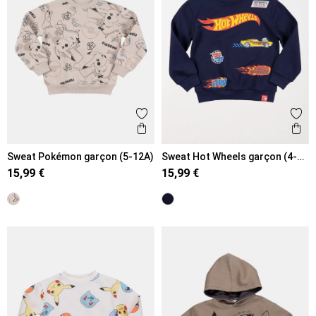
Ajouter aux favoris
Ajout
Aperçu rapide
Ape
Sweat Pokémon garçon (5-12A)
Sweat Hot Wheels garçon (4-
12A)
15,99 €
15,99 €