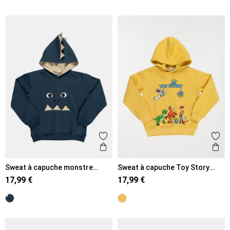
Ajouter aux favoris
Ajout
Aperçu rapide
Ape
Sweat à capuche monstre
Sweat à capuche Toy Story
garçon (3-8A)
garçon (3-8A)
17,99 €
17,99 €