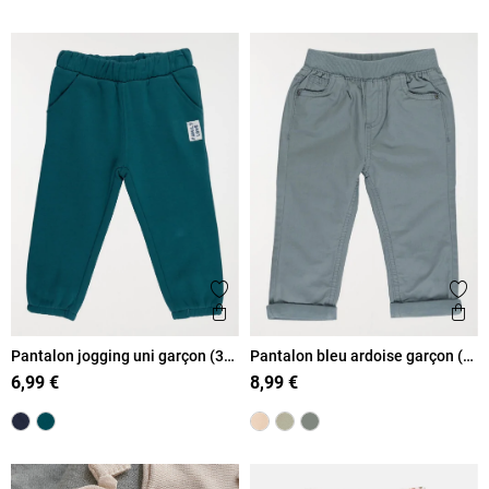
Ajouter aux favoris
Ajout
Aperçu rapide
Ape
Pantalon jogging uni garçon (3-
Pantalon bleu ardoise garçon (3-
36M)
36M)
6,99 €
8,99 €