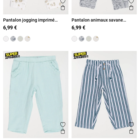
Ajouter aux favoris
Ajout
Aperçu rapide
Ape
Pantalon jogging imprimé
Pantalon animaux savane
garçon (3-36M)
garçon (3-36M)
6,99 €
6,99 €
Ajouter aux favoris
Ajout
Aperçu rapide
Ape