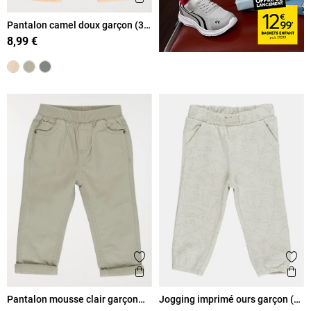
Pantalon camel doux garçon (3-
36M)
8,99 €
Ajouter aux favoris
Ajout
Aperçu rapide
Ape
Pantalon mousse clair garçon
Jogging imprimé ours garçon (3-
(3-36M)
36M)