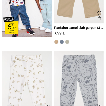
Ajout
Ape
Pantalon camel clair garçon (3-
36M)
7,99 €