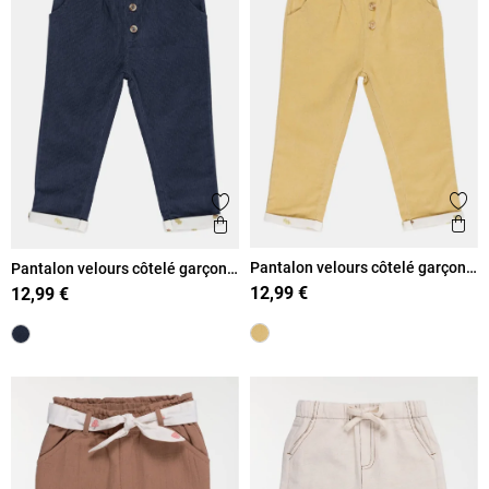
Ajout
Ajouter aux favoris
Ape
Aperçu rapide
Pantalon velours côtelé garçon
Pantalon velours côtelé garçon
(3-36M)
(3-36M)
12,99 €
12,99 €