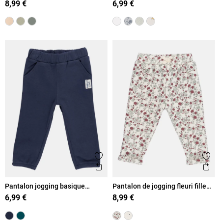
8,99 €
6,99 €
Ajouter aux favoris
Ajout
Aperçu rapide
Ape
Pantalon jogging basique
Pantalon de jogging fleuri fille
garçon (3-36M)
(3-36M)
6,99 €
8,99 €