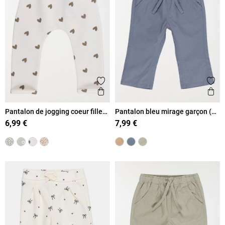
Ajouter aux favoris
Ajout
Aperçu rapide
Ape
Pantalon de jogging coeur fille
Pantalon bleu mirage garçon (3-
(3-36M)
36M)
6,99 €
7,99 €