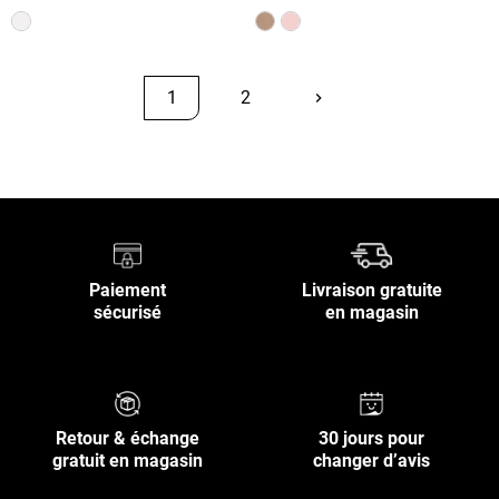
1
2
keyboard_arrow_right
Suivant
Retour en haut
Paiement
Livraison gratuite
sécurisé
en magasin
Retour & échange
30 jours pour
gratuit en magasin
changer d’avis