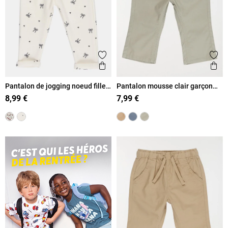
Ajouter aux favoris
Ajout
Aperçu rapide
Ape
Pantalon de jogging noeud fille
Pantalon mousse clair garçon
(3-36M)
(3-36M)
8,99 €
7,99 €