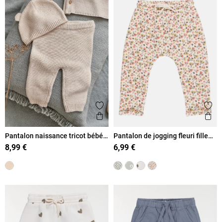
Ajouter aux favoris
Ajout
Aperçu rapide
Ape
Pantalon naissance tricot bébé
Pantalon de jogging fleuri fille
(0-6M)
(3-36M)
8,99 €
6,99 €