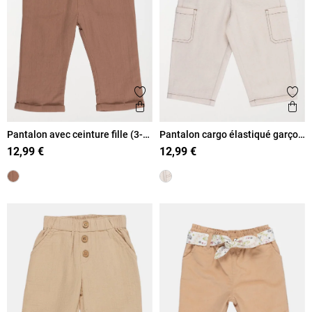
Ajouter aux favoris
Ajout
Aperçu rapide
Ape
Pantalon avec ceinture fille (3-
Pantalon cargo élastiqué garçon
36M)
(6-36M)
12,99 €
12,99 €