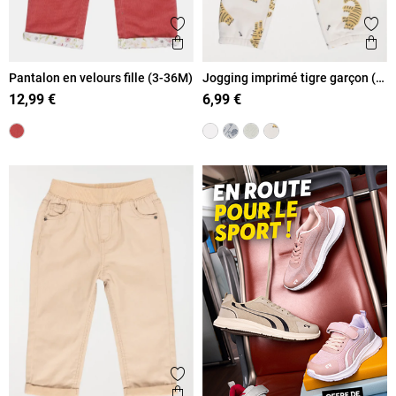
Ajouter aux favoris
Ajout
Aperçu rapide
Ape
Pantalon en velours fille (3-36M)
Jogging imprimé tigre garçon (3-
36M)
12,99 €
6,99 €
Ajouter aux favoris
Aperçu rapide