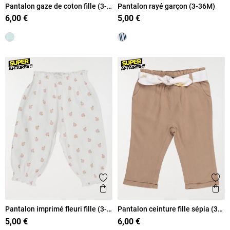
Pantalon gaze de coton fille (3-
Pantalon rayé garçon (3-36M)
36M)
6,00 €
5,00 €
Ajouter aux favoris
Ajout
Aperçu rapide
Ape
Pantalon imprimé fleuri fille (3-
Pantalon ceinture fille sépia (3-
36M)
36M)
5,00 €
6,00 €