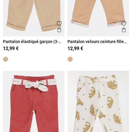
Ajouter aux favoris
Ajout
Aperçu rapide
Ape
Pantalon élastiqué garçon (3-
Pantalon velours ceinture fille
36M)
(3-36M)
12,99 €
12,99 €