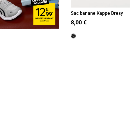
Sac banane Kappe Dresy
T U
8,00 €