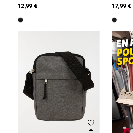
T U
T U
12,99 €
17,99 €
Ajouter aux favor
Aperçu rapide