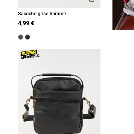
Sacoche grise homme
T U
4,99 €