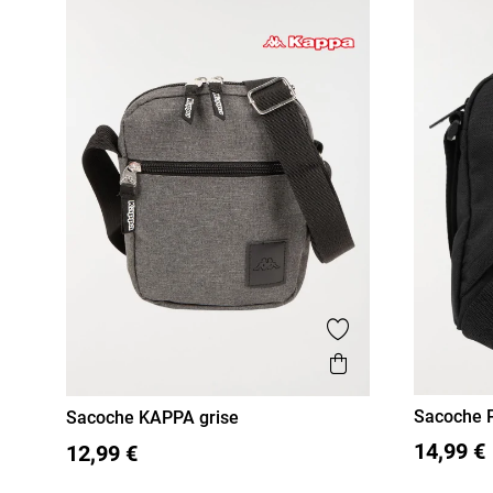
Ajouter aux favor
Aperçu rapide
Sacoche P
Sacoche KAPPA grise
T U
T U
14,99 €
12,99 €