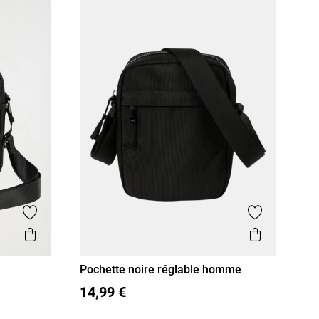
Ajouter aux favoris
Ajouter aux
Aperçu rapide
Aperçu r
Pochette noire réglable homme
T U
14,99 €