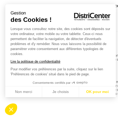
Modifier vos préférenc
cookies
Gestion
des Cookies !
Lorsque vous consultez notre site, des cookies sont déposés sur
votre ordinateur, votre mobile ou votre tablette. Ceux-ci nous
permettent de faciliter la navigation, de détecter d'éventuels
problèmes et d'y remédier. Nous vous laissons la possibilité de
paramétrer votre consentement aux différentes typologies de
cookies.
Découvrez notre sélection de sacs, sacoches et po
aventures quotidiennes. De la sacoche pratique a
Lire la politique de confidentialité
Pour modifier vos préférences par la suite, cliquez sur le lien
'Préférences de cookies' situé dans le pied de page.
Découvrez notre gamme d'accessoires pour homme, 
Consentements certifiés par
articles pratiques et élégants sont conçus pour 
essentiels en toute légèreté, tandis que la sacoch
Non merci
Je choisis
OK pour moi
déplacements, tandis que le portefeuille assure la 
Axeptio consent
Plateforme de Gestion du Consentement : Personnalisez vo
Notre plateforme vous permet d'adapter et de gérer vos param