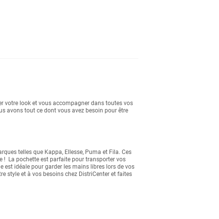
ter votre look et vous accompagner dans toutes vos
ous avons tout ce dont vous avez besoin pour être
ques telles que Kappa, Ellesse, Puma et Fila. Ces
e ! La pochette est parfaite pour transporter vos
est idéale pour garder les mains libres lors de vos
e style et à vos besoins chez DistriCenter et faites
s réglementations. Personnalisez vos préférences pour contrôler