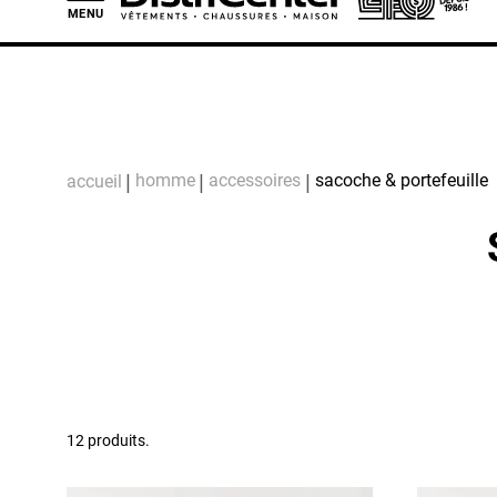
MENU
L
homme
accessoires
sacoche & portefeuille
accueil
12 produits.