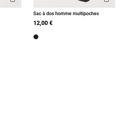
Sac à dos homme multipoches
T U
12,00 €