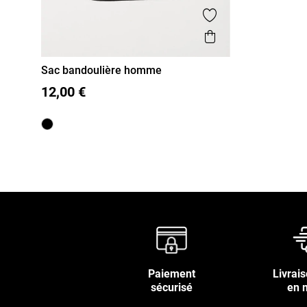
Ajouter aux favor
Aperçu rapide
Sac bandoulière homme
T U
12,00 €
Paiement
Livrais
sécurisé
en 