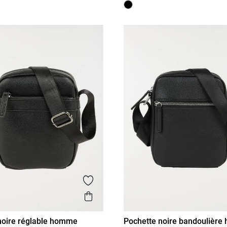
is
Ajouter aux favoris
Aperçu rapide
noire réglable homme
Pochette noire bandoulièr