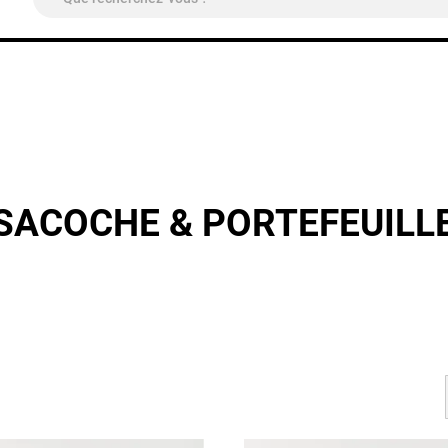
ivraison Colissimo Relais Pickup
OFFERTE
à partir de 4
SACOCHE & PORTEFEUILL