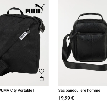
Ajouter aux favoris
is
Aperçu rapide
UMA City Portable II
Sac bandoulière homme
T U
19,99 €