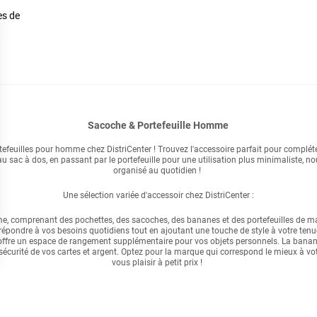
es de
Sacoche & Portefeuille Homme
rtefeuilles pour homme chez DistriCenter ! Trouvez l'accessoire parfait pour complé
u sac à dos, en passant par le portefeuille pour une utilisation plus minimaliste, n
organisé au quotidien !
Une sélection variée d'accessoir chez DistriCenter :
comprenant des pochettes, des sacoches, des bananes et des portefeuilles de mar
répondre à vos besoins quotidiens tout en ajoutant une touche de style à votre tenu
e offre un espace de rangement supplémentaire pour vos objets personnels. La banane 
sécurité de vos cartes et argent. Optez pour la marque qui correspond le mieux à votr
vous plaisir à petit prix !
s Options
ètres de confidentialité, en garantissant la conformité avec le