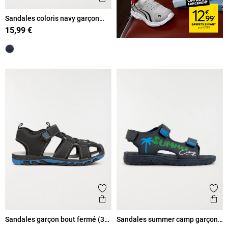
Sandales coloris navy garçon
(31-36)
15,99 €
Ajouter aux favoris
Ajout
Aperçu rapide
Ape
Sandales garçon bout fermé (31-
Sandales summer camp garçon
39)
(31-35)