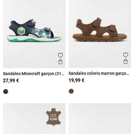
Ajout
Ajouter aux favoris
Ape
Aperçu rapide
Sandales coloris marron garçon
Sandales Minecraft garçon (31-
(31-34)
35)
19,99 €
27,99 €