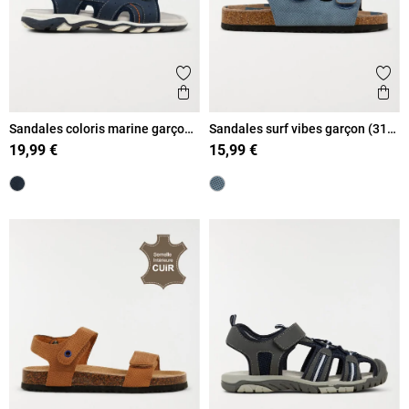
Ajouter aux favoris
Ajout
Aperçu rapide
Ape
Sandales coloris marine garçon
Sandales surf vibes garçon (31-
(31-36)
36)
19,99 €
15,99 €