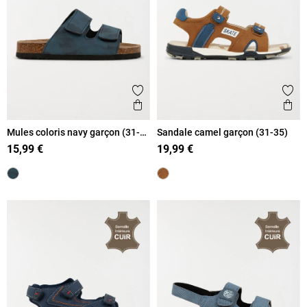
Ajouter aux favoris
Ajout
Aperçu rapide
Ape
Mules coloris navy garçon (31-
Sandale camel garçon (31-35)
39)
15,99 €
19,99 €