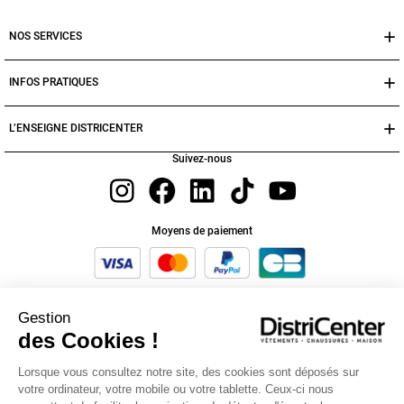
NOS SERVICES
INFOS PRATIQUES
L’ENSEIGNE DISTRICENTER
Suivez-nous
Moyens de paiement
Gestion
des Cookies !
Sandales & Nus pieds Ados Garçon
Lorsque vous consultez notre site, des cookies sont déposés sur
Pour la saison estivale, votre ado laissera ses baskets de côté et optera pour des
votre ordinateur, votre mobile ou votre tablette. Ceux-ci nous
sandales afin d'aérer ses pieds sous le soleil ! Notre collection de sandales propose