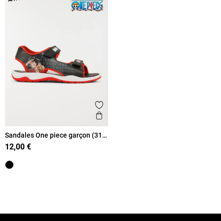
Ajouter aux favoris
Aperçu rapide
Sandales One piece garçon (31-
35)
12,00 €
Retour en haut