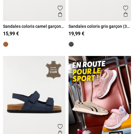
Ajouter aux favoris
Ajout
Aperçu rapide
Ape
Sandales coloris camel garçon
Sandales coloris gris garçon (31-
(31-35)
36)
15,99 €
19,99 €
Ajouter aux favoris
Aperçu rapide