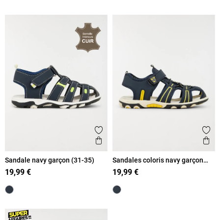
Ajouter aux favoris
Ajout
Aperçu rapide
Ape
Sandale navy garçon (31-35)
Sandales coloris navy garçon
(31-36)
19,99 €
19,99 €