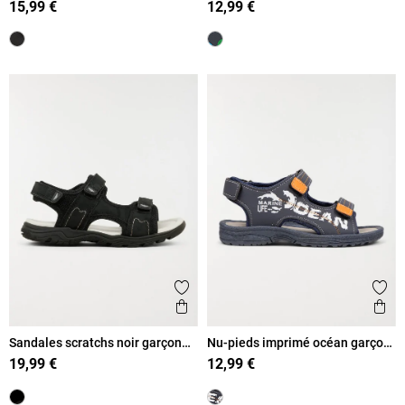
15,99 €
12,99 €
Ajouter aux favoris
Ajout
Aperçu rapide
Ape
Sandales scratchs noir garçon
Nu-pieds imprimé océan garçon
(33-39)
(31-35)
19,99 €
12,99 €