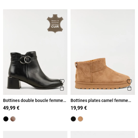
Ajouter aux favoris
Ajout
Aperçu rapide
Ape
Bottines double boucle femme
Bottines plates camel femme
(36-41)
(36-41)
49,99 €
19,99 €