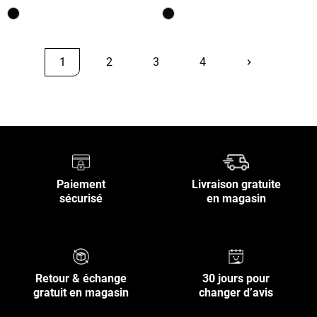
1
2
3
4
keyboard_arrow_right
Suivant
Retour en haut
Paiement
Livraison gratuite
sécurisé
en magasin
Retour & échange
30 jours pour
gratuit en magasin
changer d’avis