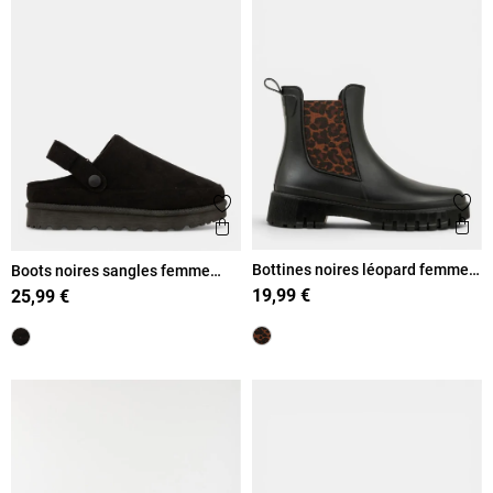
Ajout
Ajouter aux favoris
Ape
Aperçu rapide
Bottines noires léopard femme
Boots noires sangles femme
(36-41)
(36-41)
19,99 €
25,99 €