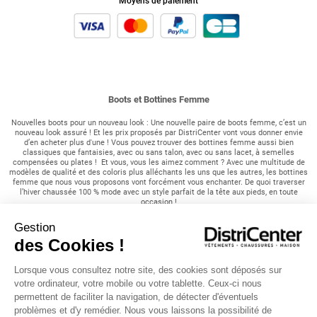
Moyens de paiement
Boots et Bottines Femme
Nouvelles boots pour un nouveau look : Une nouvelle paire de boots femme, c’est un
nouveau look assuré ! Et les prix proposés par DistriCenter vont vous donner envie
d’en acheter plus d'une ! Vous pouvez trouver des bottines femme aussi bien
classiques que fantaisies, avec ou sans talon, avec ou sans lacet, à semelles
compensées ou plates ! Et vous, vous les aimez comment ? Avec une multitude de
modèles de qualité et des coloris plus alléchants les uns que les autres, les bottines
femme que nous vous proposons vont forcément vous enchanter. De quoi traverser
l’hiver chaussée 100 % mode avec un style parfait de la tête aux pieds, en toute
occasion !
Gestion
Une collection tendance à petits prix :
des Cookies !
Chaussures à talons, boots à franges, à pompons ornées de corde tressée... Des low
boots stylées aux bottines à lacets vintage, le modèle qui correspond le mieux à votre
style se trouve parmi nos modèles, au meilleur prix ! Esprit rock ou citadin, nature ou
Lorsque vous consultez notre site, des cookies sont déposés sur
sophistiqué, quelles que soient vos influences, un vent de nouveauté va souffler dans
votre ordinateur, votre mobile ou votre tablette. Ceux-ci nous
votre dressing. Avec nos chaussures fourrées, vous allez affronter le froid avec
permettent de faciliter la navigation, de détecter d'éventuels
élégance. Envie d’affiner vos jambes, votre silhouette ? Prenez de la hauteur en
craquant pour une paire de boots à talons ! DistriCenter vous propose une large
problèmes et d'y remédier. Nous vous laissons la possibilité de