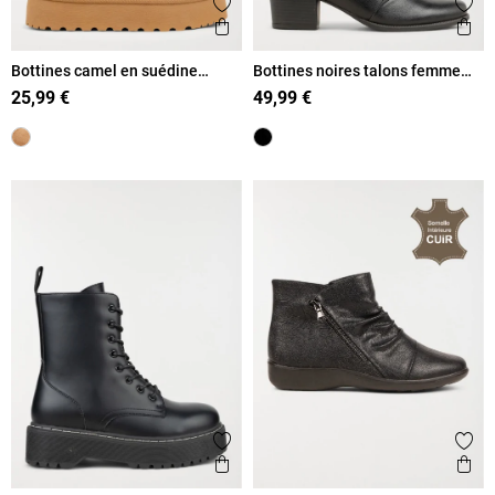
Ajouter aux favoris
Ajout
Aperçu rapide
Ape
Bottines camel en suédine
Bottines noires talons femme
femme (36-41)
(36-41)
25,99 €
49,99 €
Ajouter aux favoris
Ajout
Aperçu rapide
Ape