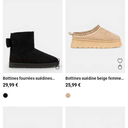
Ajouter aux favoris
Ajout
Aperçu rapide
Ape
Bottines fourrées suédines
Bottines suédine beige femme
femme (36-41)
(36-41)
29,99 €
25,99 €