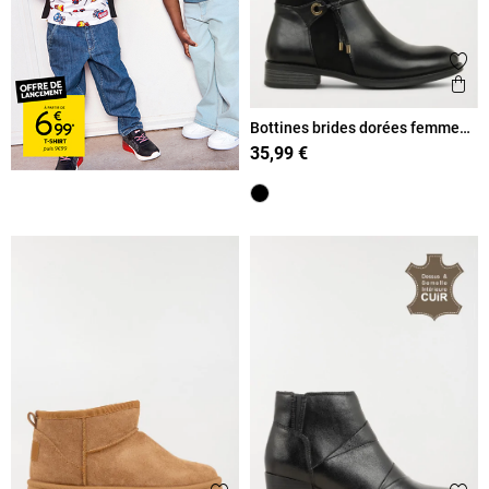
Ajout
Ape
Bottines brides dorées femme
(36-41)
35,99 €