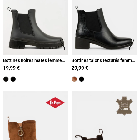
Ajouter aux favoris
Ajout
Aperçu rapide
Ape
Bottines noires mates femme
Bottines talons texturés femme
(36-41)
(36-41)
19,99 €
29,99 €