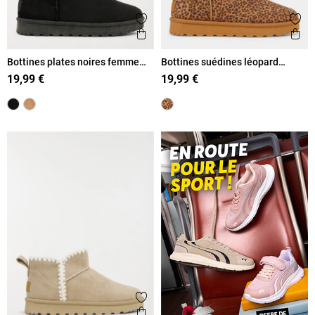
Ajouter aux favoris
Ajout
Aperçu rapide
Ape
Bottines plates noires femme
Bottines suédines léopard
(36-41)
femme (36-41)
19,99 €
19,99 €
Ajouter aux favoris
Aperçu rapide