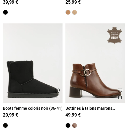
39,99 €
25,99 €
Ajouter aux favoris
Ajout
Aperçu rapide
Ape
Boots femme coloris noir (36-41)
Bottines à talons marrons
femme (36-41)
29,99 €
49,99 €