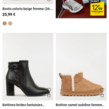
Boots coloris beige femme (36-
41)
25,99 €
Ajouter aux favoris
Ajout
Aperçu rapide
Ape
Bottines brides fantaisies
Bottine camel suédine femme
femme (36-41)
(36-41)