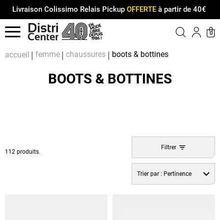
Livraison Colissimo Relais Pickup
OFFERTE
à partir de 40€
Menu
0
Compt
Pa
femme
chaussures
boots & bottines
accueil
BOOTS & BOTTINES
Filtrer
112 produits.
Trier par :
Pertinence