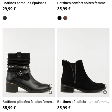
Bottines semelles épaisses
Bottines confort noires femme
femme (36-41)
(37-42)
29,99 €
35,99 €
Ajouter aux favoris
Ajout
Aperçu rapide
Ape
Bottines plissées à talon femme
Bottines détails brillants femme
(36-41)
(36-41)
35,99 €
35,99 €