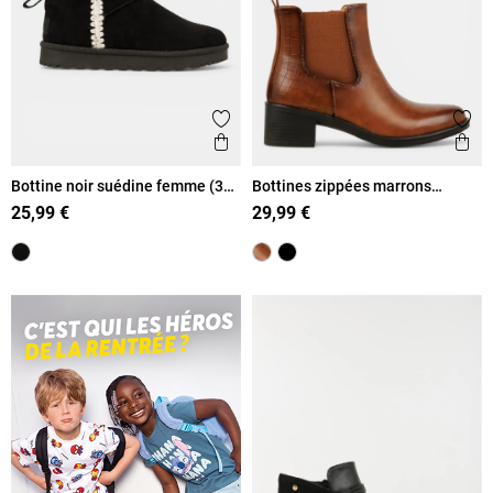
Ajouter aux favoris
Ajout
Aperçu rapide
Ape
Bottine noir suédine femme (36-
Bottines zippées marrons
41)
femme (36-41)
25,99 €
29,99 €