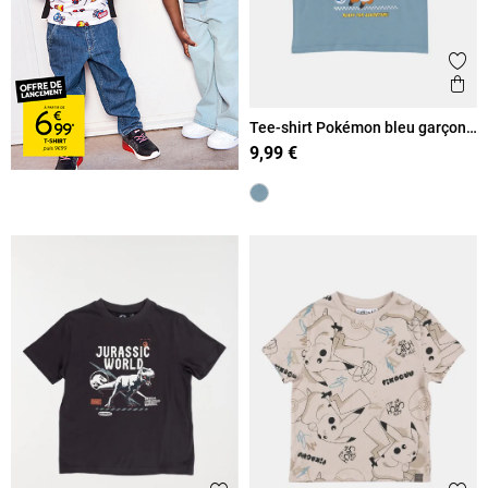
Ajout
Ape
Tee-shirt Pokémon bleu garçon
(3-12A)
9,99 €