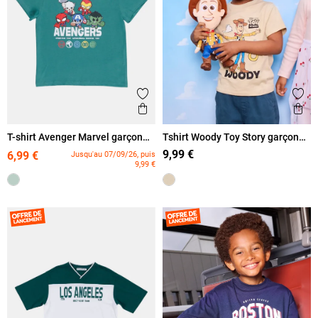
Ajouter aux favoris
Ajout
Aperçu rapide
Ape
T-shirt Avenger Marvel garçon
Tshirt Woody Toy Story garçon
(3-12A)
(3-8A)
9,99 €
6,99 €
Jusqu'au 07/09/26, puis
9,99 €