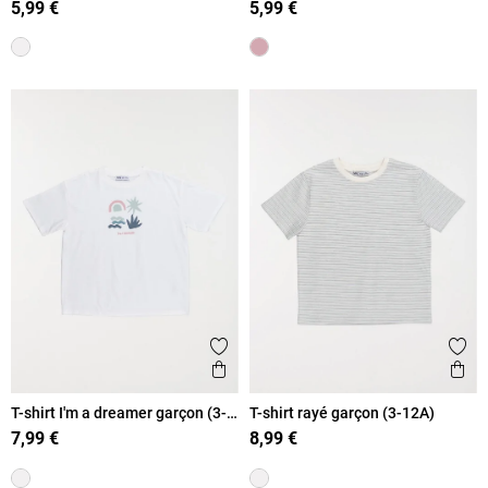
5,99 €
5,99 €
Ajouter aux favoris
Ajout
Aperçu rapide
Ape
T-shirt I'm a dreamer garçon (3-
T-shirt rayé garçon (3-12A)
12A)
7,99 €
8,99 €