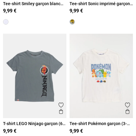
Tee-shirt Smiley garçon blanc
Tee-shirt Sonic imprimé garçon
(6-12A)
(5-12A)
9,99 €
9,99 €
Ajouter aux favoris
Ajout
Aperçu rapide
Ape
T-shirt LEGO Ninjago garçon (6-
Tee-shirt Pokémon garçon (3-
12A)
8A)
9,99 €
9,99 €