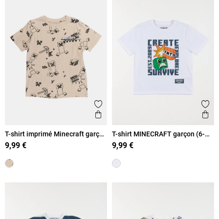
Ajouter aux favoris
Ajout
Aperçu rapide
Ape
T-shirt imprimé Minecraft garçon
T-shirt MINECRAFT garçon (6-
(6-12A)
12A)
9,99 €
9,99 €