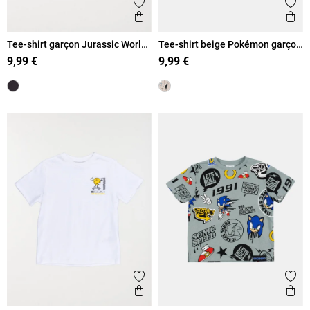
Ajouter aux favoris
Ajout
Aperçu rapide
Ape
Tee-shirt garçon Jurassic World
Tee-shirt beige Pokémon garçon
(5-12A)
(5-12A)
9,99 €
9,99 €
Ajouter aux favoris
Ajout
Aperçu rapide
Ape