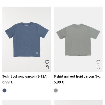
Ajouter aux favoris
Ajout
Aperçu rapide
Ape
T-shirt col rond garçon (3-12A)
T-shirt uni vert froid garçon (6-
12A)
8,99 €
5,99 €