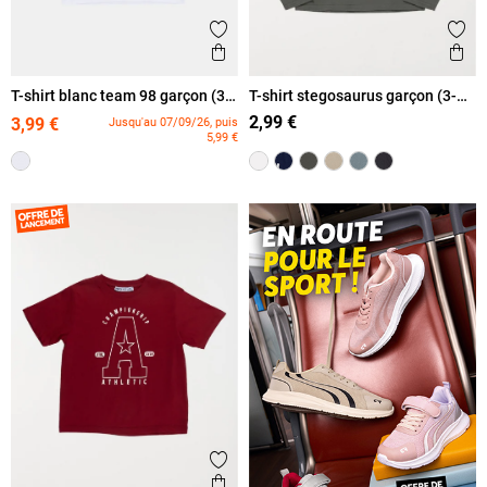
Ajouter aux favoris
Ajout
Aperçu rapide
Ape
T-shirt blanc team 98 garçon (3-
T-shirt stegosaurus garçon (3-
12A)
12A)
2,99 €
3,99 €
Jusqu'au 07/09/26, puis
5,99 €
Ajouter aux favoris
Aperçu rapide