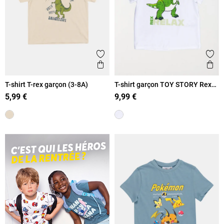
Ajouter aux favoris
Ajout
Aperçu rapide
Ape
T-shirt T-rex garçon (3-8A)
T-shirt garçon TOY STORY Rex
(3-8A)
5,99 €
9,99 €