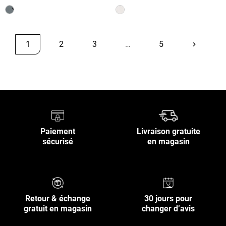
1
2
3
…
5
keyboard_arrow_right
Suivant
Retour en haut
Paiement
Livraison gratuite
sécurisé
en magasin
Retour & échange
30 jours pour
gratuit en magasin
changer d’avis