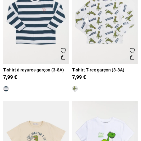
Ajouter aux favoris
Ajout
Aperçu rapide
Ape
T-shirt à rayures garçon (3-8A)
T-shirt T-rex garçon (3-8A)
7,99 €
7,99 €