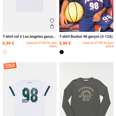
Ajouter aux favoris
Ajout
Aperçu rapide
Ape
T-shirt col V Los Angeles garçon
T-shirt Boston 98 garçon (3-12A)
(3-12A)
6,99 €
5,99 €
Jusqu'au 07/09/26, puis
Jusqu'au 07/09/26, puis
9,99 €
8,99 €