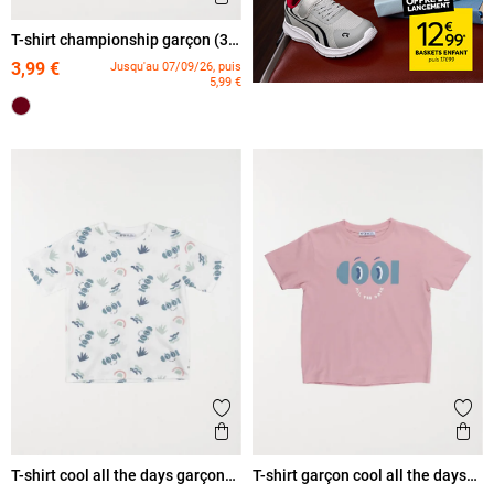
T-shirt championship garçon (3-
12A)
3,99 €
Jusqu'au 07/09/26, puis
5,99 €
Ajouter aux favoris
Ajout
Aperçu rapide
Ape
T-shirt cool all the days garçon
T-shirt garçon cool all the days
(3-12A)
(3-12A)