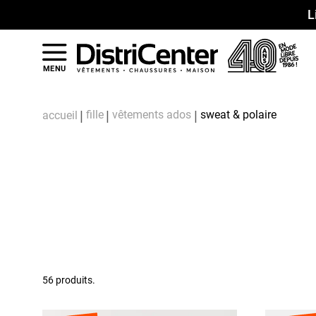
L
MENU
fille
vêtements ados
sweat & polaire
accueil
56 produits.