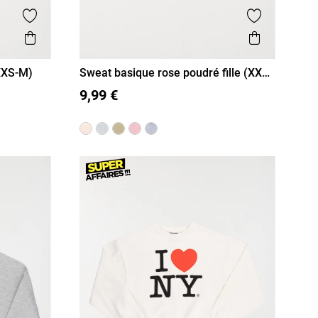
Ajouter aux favoris
Ajouter aux
Aperçu rapide
Aperçu r
(XXS-M)
Sweat basique rose poudré fille (XXS-
XXS/12A
XS/14A
S/16A
M)
9,99 €
M/18A