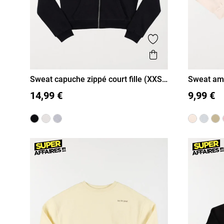
Ajouter aux favor
Aperçu rapide
Sweat capuche zippé court fille (XXS-
Sweat ama
XXS/12A
XS/14A
S/16A
XXS/12A
M)
14,99 €
9,99 €
M/18A
M/18A