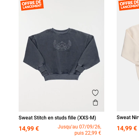
Ajouter aux favor
Aperçu rapide
Sweat Nir
Sweat Stitch en studs fille (XXS-M)
XXS/12A
XXS/12A
XS/14A
S/16A
Jusqu'au 07/09/26,
14,99 €
14,99 €
puis 22,99 €
M/18A
M/18A