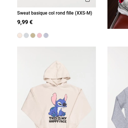
Sweat basique col rond fille (XXS-M)
XXS/12A
XS/14A
S/16A
9,99 €
M/18A