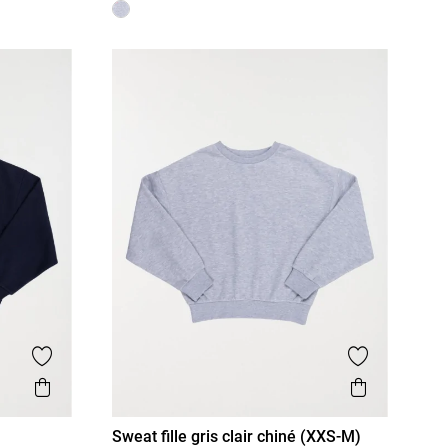
Ajouter aux favoris
Ajouter aux
Aperçu rapide
Aperçu r
Sweat fille gris clair chiné (XXS-M)
XXS/12A
XS/14A
S/16A