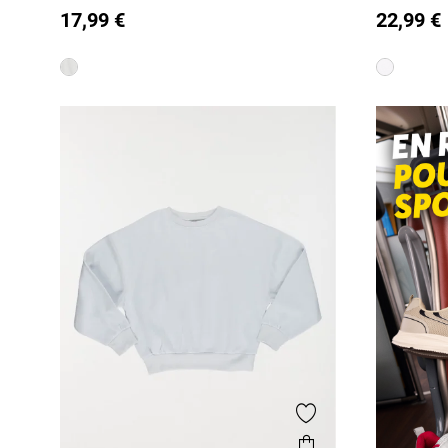
M)
17,99 €
22,99 €
M/18A
M/18A
Ajouter aux favor
Aperçu rapide