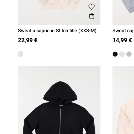
Ajouter aux favor
Aperçu rapide
Sweat à capuche Stitch fille (XXS-M)
Sweat cap
XXS/12A
XS/14A
S/16A
XXS/12A
M)
22,99 €
14,99 €
M/18A
M/18A