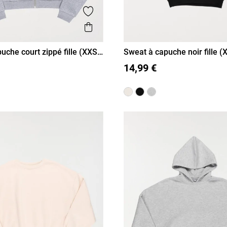
is
Ajouter aux favoris
Aperçu rapide
uche court zippé fille (XXS-
Sweat à capuche noir fille 
XS/14A
S/16A
XXS/12A
XS/14A
S/16A
14,99 €
M/18A