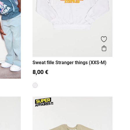
Ajouter aux
Aperçu r
Sweat fille Stranger things (XXS-M)
XXS/12A
XS/14A
S/16A
8,00 €
M/18A