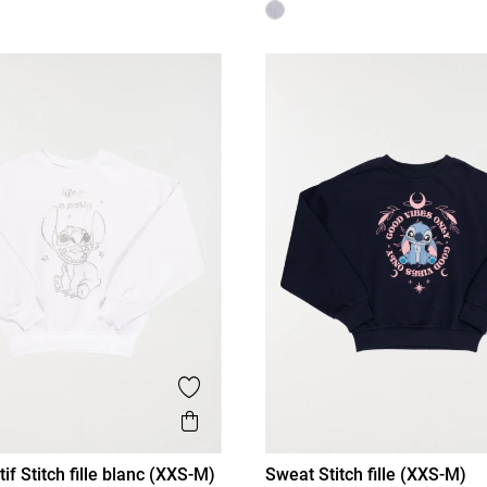
is
Ajouter aux favoris
Aperçu rapide
f Stitch fille blanc (XXS-M)
Sweat Stitch fille (XXS-M)
XS/14A
S/16A
XXS/12A
XS/14A
S/16A