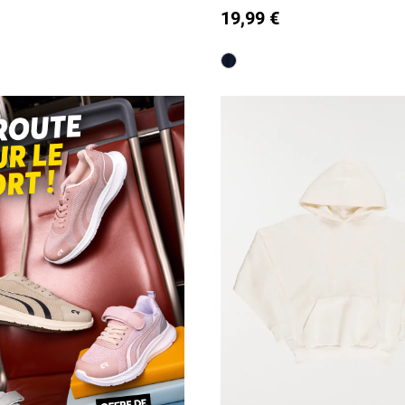
19,99 €
M/18A
is