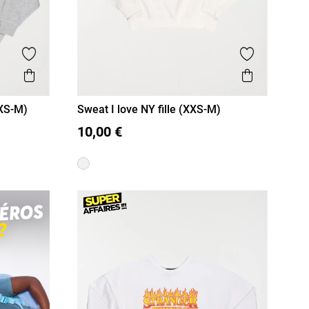
Ajouter aux favoris
Ajouter aux
Aperçu rapide
Aperçu r
XXS-M)
Sweat I love NY fille (XXS-M)
XXS/12A
XS/14A
S/16A
10,00 €
M/18A