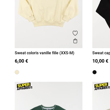
Ajouter aux favor
Aperçu rapide
Sweat coloris vanille fille (XXS-M)
Sweat capu
XXS/12A
XS/14A
S/16A
XXS/12A
M)
6,00 €
10,00 €
M/18A
M/18A