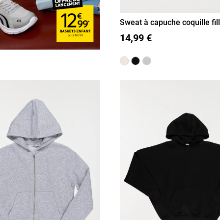
Sweat à capuche coquille fil
XXS/12A
XS/14A
S/16A
M)
14,99 €
M/18A