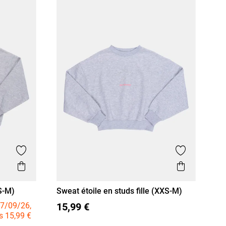
Ajouter aux favoris
Ajouter aux
Aperçu rapide
Aperçu r
XS-M)
Sweat étoile en studs fille (XXS-M)
XXS/12A
XS/14A
S/16A
7/09/26,
15,99 €
s 15,99 €
M/18A