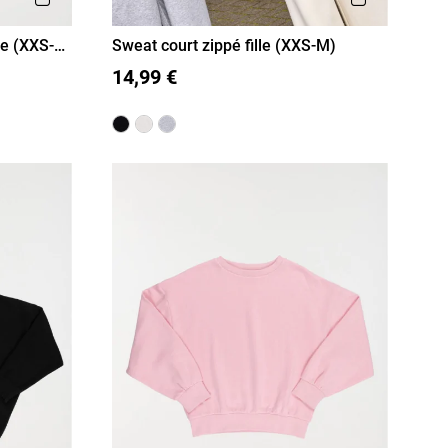
le (XXS-
Sweat court zippé fille (XXS-M)
XXS/12A
XS/14A
S/16A
14,99 €
M/18A