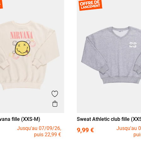
Ajouter aux favoris
is
Aperçu rapide
vana fille (XXS-M)
Sweat Athletic club fille (X
XS/14A
S/16A
XXS/12A
XS/14A
S/16A
Jusqu'au 07/09/26,
Jusqu'au 0
9,99 €
puis 22,99 €
pui
M/18A