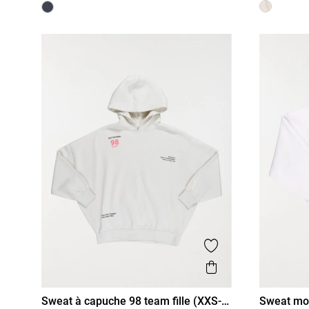
Ajouter aux favor
Aperçu rapide
Sweat à capuche 98 team fille (XXS-
Sweat moti
XXS/12A
XS/14A
S/16A
XXS/12A