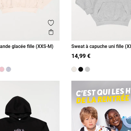
is
Ajouter aux favoris
Aperçu rapide
nde glacée fille (XXS-M)
Sweat à capuche uni fille (
XS/14A
S/16A
XXS/12A
XS/14A
S/16A
14,99 €
M/18A