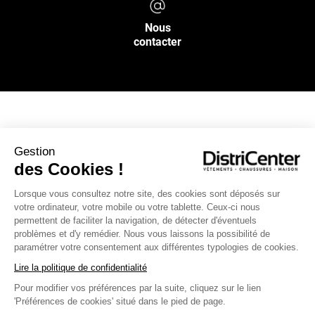
Nous
contacter
NOS SERVICES
Gestion
des Cookies !
INFOS PRATIQUES
Lorsque vous consultez notre site, des cookies sont déposés sur
votre ordinateur, votre mobile ou votre tablette. Ceux-ci nous
L’ENSEIGNE DISTRICENTER
permettent de faciliter la navigation, de détecter d'éventuels
Suivez-nous
problèmes et d'y remédier. Nous vous laissons la possibilité de
paramétrer votre consentement aux différentes typologies de cookies.
Lire la politique de confidentialité
Pour modifier vos préférences par la suite, cliquez sur le lien
Moyens de paiement
'Préférences de cookies' situé dans le pied de page.