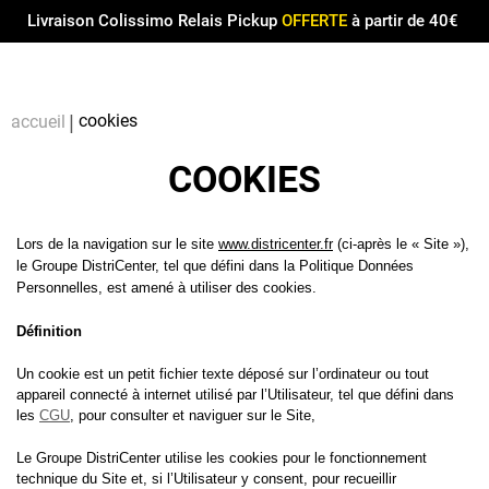
Menu
0
Livraison Colissimo Relais Pickup
OFFERTE
à partir de 40€
Compt
Pa
cookies
accueil
COOKIES
Lors de la navigation sur le site
www.districenter.fr
(ci-après le « Site »),
le Groupe DistriCenter, tel que défini dans la Politique Données
Personnelles, est amené à utiliser des cookies.
Définition
Un cookie est un petit fichier texte déposé sur l’ordinateur ou tout
appareil connecté à internet utilisé par l’Utilisateur, tel que défini dans
les
CGU
, pour consulter et naviguer sur le Site,
Le Groupe DistriCenter utilise les cookies pour le fonctionnement
technique du Site et, si l’Utilisateur y consent, pour recueillir