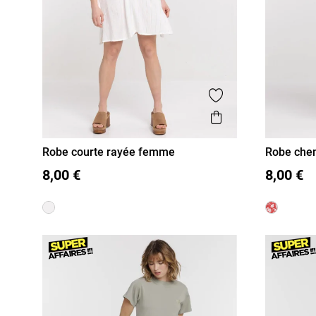
Ajouter aux favor
Aperçu rapide
Robe courte rayée femme
Robe chem
femme
S
M
L
XL
36
38
8,00 €
8,00 €