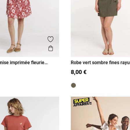
is
Ajouter aux favoris
Aperçu rapide
ise imprimée fleurie
Robe vert sombre fines rayu
femme
40
42
44
46
S
M
L
XL
8,00 €