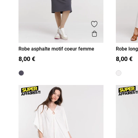
Ajouter aux favor
Aperçu rapide
Robe asphalte motif coeur femme
Robe lon
S
M
L
XL
S
M
8,00 €
8,00 €