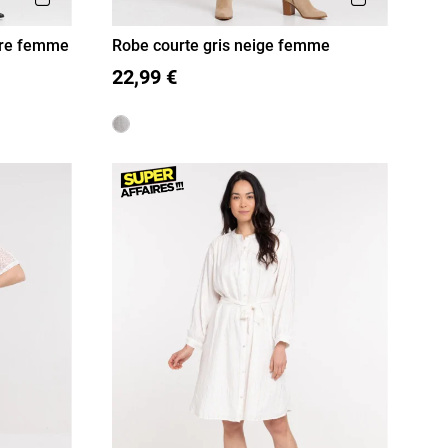
ure femme
Robe courte gris neige femme
36
38
40
42
44
46
22,99 €