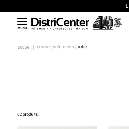
L
MENU
femme
vêtements
robe
accueil
82 produits.