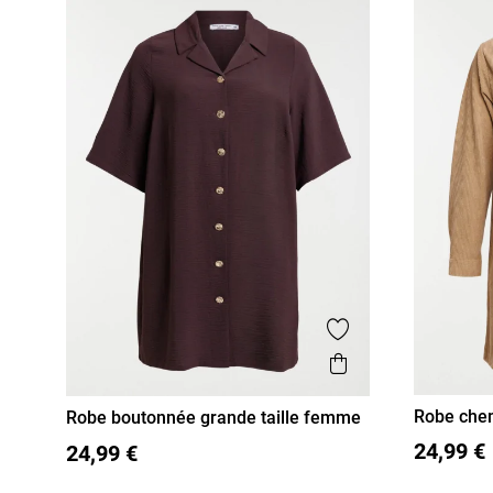
Ajouter aux favor
Aperçu rapide
Robe chem
Robe boutonnée grande taille femme
XL
XX
48
50
52
54
24,99 €
24,99 €