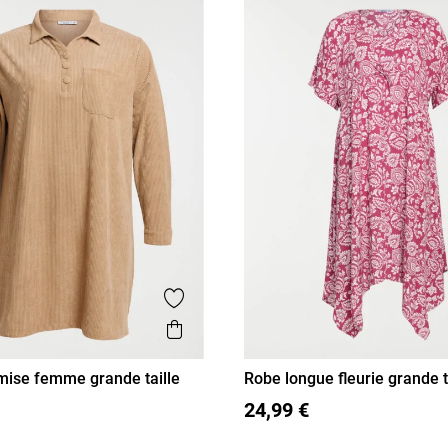
Ajouter aux favoris
is
Aperçu rapide
ise femme grande taille
Robe longue fleurie grande t
femme
L
3XL
4XL
48
50
52
54
24,99 €