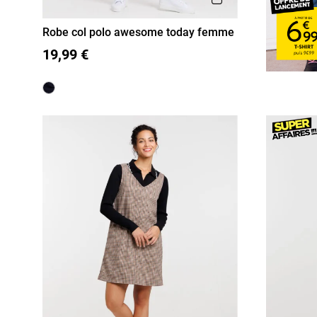
Robe col polo awesome today femme
S
M
L
XL
19,99 €