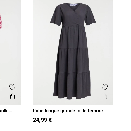
Ajouter aux favoris
Ajouter aux
Aperçu rapide
Aperçu r
aille
Robe longue grande taille femme
XL
XXL
XXXL
24,99 €