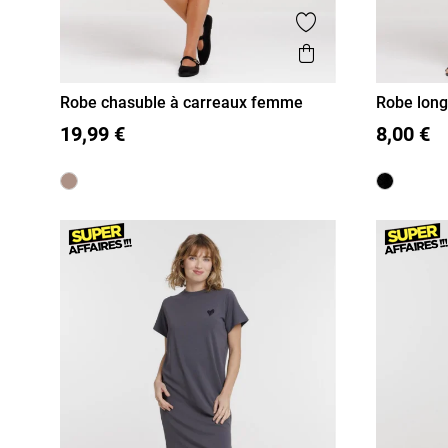
Ajouter aux favor
Aperçu rapide
Robe chasuble à carreaux femme
Robe long
36
38
40
42
44
36
38
19,99 €
8,00 €