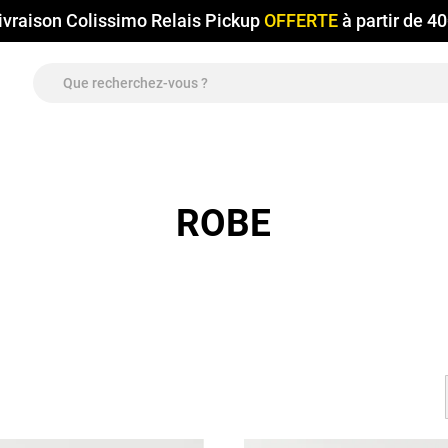
ivraison Colissimo Relais Pickup
OFFERTE
à partir de 4
ROBE