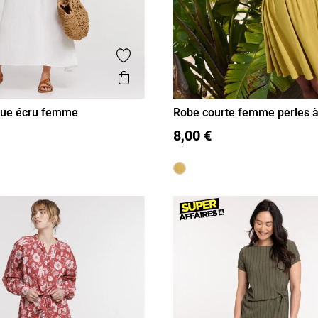
is
Ajouter aux favoris
Aperçu rapide
gue écru femme
Robe courte femme perles à l
L
XL
36
38
40
42
44
46
8,00 €