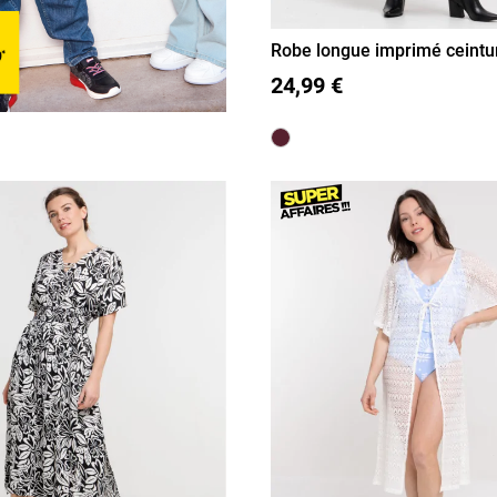
Robe longue imprimé ceint
36
38
40
42
44
24,99 €