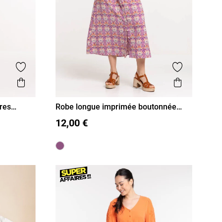
Ajouter aux favoris
Ajouter aux
Aperçu rapide
Aperçu r
res
Robe longue imprimée boutonnée
femme
36
38
40
42
44
46
12,00 €