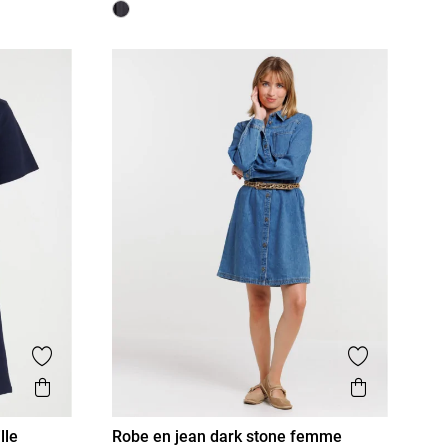
Ajouter aux favoris
Ajouter aux
Aperçu rapide
Aperçu r
lle
Robe en jean dark stone femme