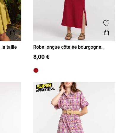
Ajouter aux favoris
Ajouter aux
Aperçu rapide
Aperçu r
a taille
Robe longue côtelée bourgogne
femme
S
M
L
XL
8,00 €