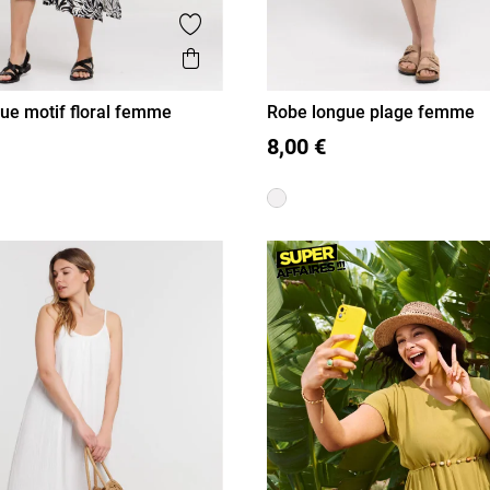
is
Ajouter aux favoris
Aperçu rapide
ue motif floral femme
Robe longue plage femme
40
42
44
46
S
M
L
XL
8,00 €