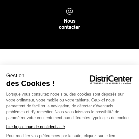
Nous
contacter
NOS SERVICES
Gestion
des Cookies !
INFOS PRATIQUES
Lorsque vous consultez notre site, des cookies sont déposés sur
votre ordinateur, votre mobile ou votre tablette. Ceux-ci nous
L’ENSEIGNE DISTRICENTER
permettent de faciliter la navigation, de détecter d'éventuels
Suivez-nous
problèmes et d'y remédier. Nous vous laissons la possibilité de
paramétrer votre consentement aux différentes typologies de cookies.
Lire la politique de confidentialité
Pour modifier vos préférences par la suite, cliquez sur le lien
Moyens de paiement