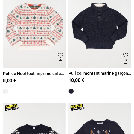
Ajout
Ajouter aux favoris
Ape
Aperçu rapide
Pull col montant marine garçon
Pull de Noël tout imprimé enfant
(3-8A)
(3-12A)
10,00 €
8,00 €