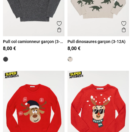
Ajouter aux favoris
Ajout
Aperçu rapide
Ape
Pull col camionneur garçon (3-
Pull dinosaures garçon (3-12A)
12A)
8,00 €
8,00 €