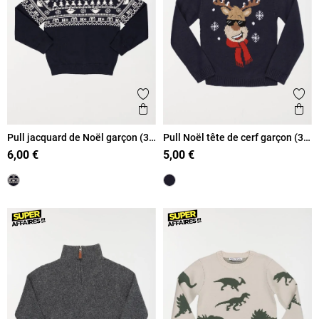
Ajouter aux favoris
Ajout
Aperçu rapide
Ape
Pull jacquard de Noël garçon (3-
Pull Noël tête de cerf garçon (3-
8A)
12A)
6,00 €
5,00 €