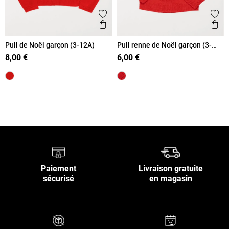
Ajouter aux favoris
Ajout
Aperçu rapide
Ape
Pull de Noël garçon (3-12A)
Pull renne de Noël garçon (3-
12A)
8,00 €
6,00 €
Retour en haut
Paiement
Livraison gratuite
sécurisé
en magasin