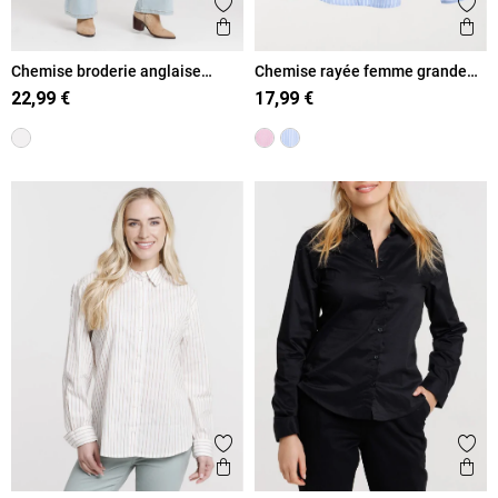
Ajouter aux favoris
Ajout
Aperçu rapide
Ape
Chemise broderie anglaise
Chemise rayée femme grande
femme
taille
22,99 €
17,99 €
Ajouter aux favoris
Ajout
Aperçu rapide
Ape