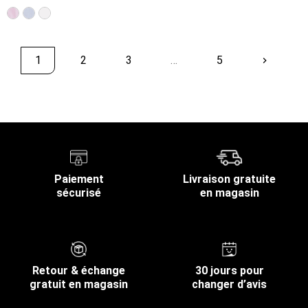
1
2
3
…
5
keyboard_arrow_right
Suivant
Retour en haut
Paiement
Livraison gratuite
sécurisé
en magasin
Retour & échange
30 jours pour
gratuit en magasin
changer d’avis