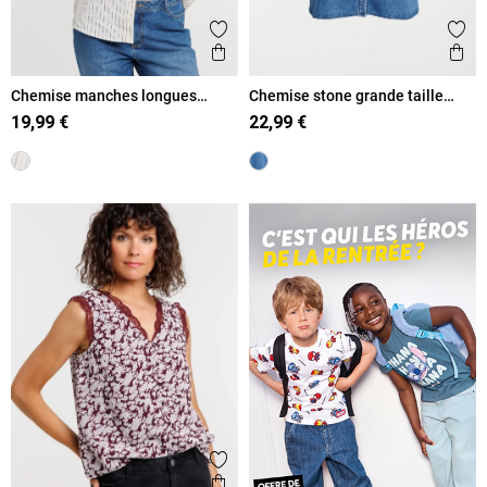
Ajouter aux favoris
Ajout
Aperçu rapide
Ape
Chemise manches longues
Chemise stone grande taille
rayée femme
femme
19,99 €
22,99 €
Ajouter aux favoris
Aperçu rapide