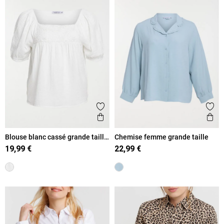
Ajouter aux favoris
Ajout
Aperçu rapide
Ape
Blouse blanc cassé grande taille
Chemise femme grande taille
femme
19,99 €
22,99 €