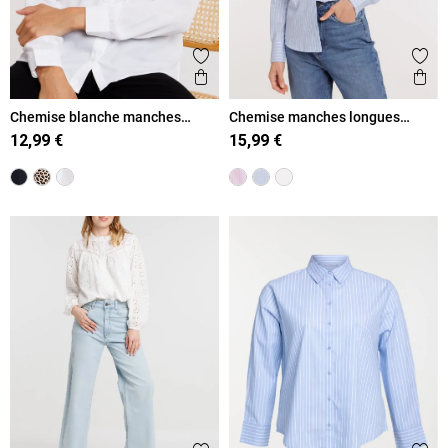
Ajouter aux favoris
Ajout
Aperçu rapide
Ape
Chemise blanche manches
Chemise manches longues
longues femme
rayée femme
12,99 €
15,99 €