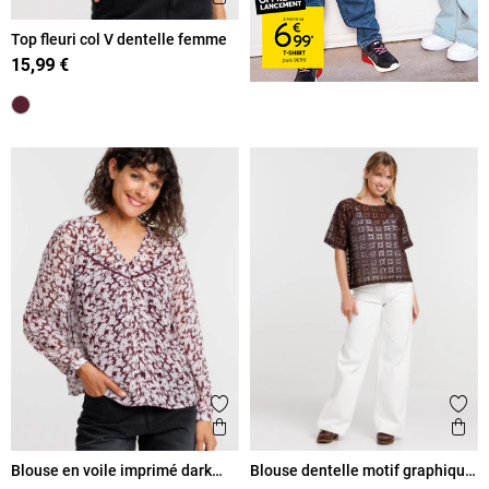
Top fleuri col V dentelle femme
15,99 €
Ajouter aux favoris
Ajout
Aperçu rapide
Ape
Blouse en voile imprimé dark
Blouse dentelle motif graphique
figue femme
femme