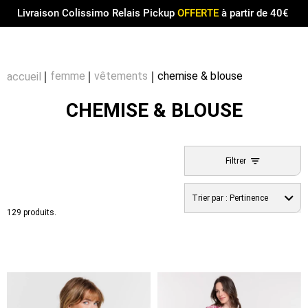
Menu
0
Livraison Colissimo Relais Pickup
OFFERTE
à partir de 40€
Compt
Pa
femme
vêtements
chemise & blouse
accueil
CHEMISE & BLOUSE
Filtrer
Trier par :
Pertinence
129 produits.