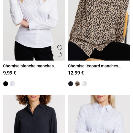
Ajouter aux favoris
Ajout
Aperçu rapide
Ape
Chemise blanche manches
Chemise léopard manches
longues femme
longues femme
9,99 €
12,99 €