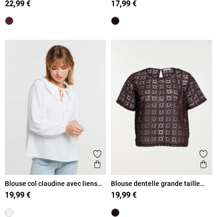
22,99 €
17,99 €
Ajouter aux favoris
Ajout
Aperçu rapide
Ape
Blouse col claudine avec liens
Blouse dentelle grande taille
femme
femme
19,99 €
19,99 €