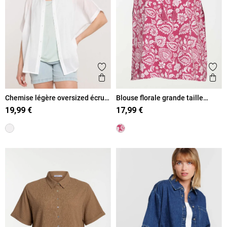
Ajouter aux favoris
Ajout
Aperçu rapide
Ape
Chemise légère oversized écru
Blouse florale grande taille
femme
femme
19,99 €
17,99 €