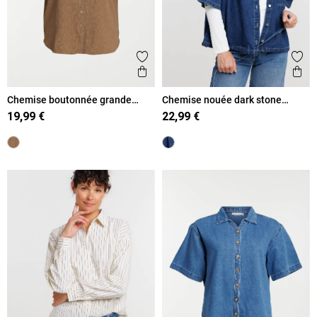
Ajouter aux favoris
Ajout
Aperçu rapide
Ape
Chemise boutonnée grande
Chemise nouée dark stone
taille femme
femme
19,99 €
22,99 €