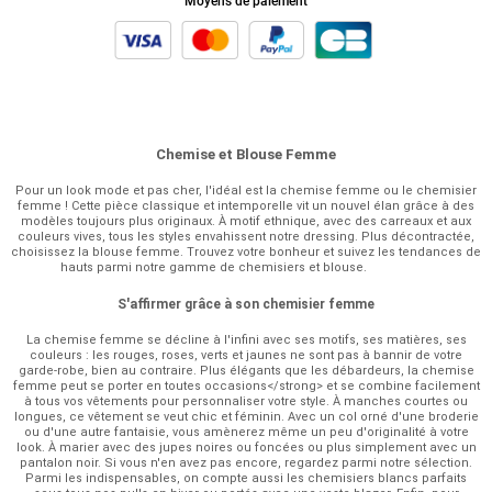
Moyens de paiement
Chemise et Blouse Femme
Pour un look mode et pas cher, l'idéal est la chemise femme ou le chemisier
femme ! Cette pièce classique et intemporelle vit un nouvel élan grâce à des
modèles toujours plus originaux. À motif ethnique, avec des carreaux et aux
couleurs vives, tous les styles envahissent notre dressing. Plus décontractée,
choisissez la blouse femme. Trouvez votre bonheur et suivez les tendances de
hauts parmi notre gamme de chemisiers et blouse.
S'affirmer grâce à son chemisier femme
La chemise femme se décline à l'infini avec ses motifs, ses matières, ses
couleurs : les rouges, roses, verts et jaunes ne sont pas à bannir de votre
garde-robe, bien au contraire. Plus élégants que les débardeurs, la chemise
femme peut se porter en toutes occasions</strong> et se combine facilement
à tous vos vêtements pour personnaliser votre style. À manches courtes ou
longues, ce vêtement se veut chic et féminin. Avec un col orné d'une broderie
ou d'une autre fantaisie, vous amènerez même un peu d'originalité à votre
look. À marier avec des jupes noires ou foncées ou plus simplement avec un
pantalon noir. Si vous n'en avez pas encore, regardez parmi notre sélection.
Parmi les indispensables, on compte aussi les chemisiers blancs parfaits