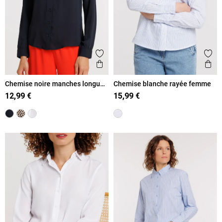
Ajouter aux favoris
Ajout
Aperçu rapide
Ape
Chemise noire manches longues
Chemise blanche rayée femme
femme
12,99 €
15,99 €