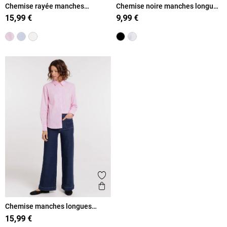
Chemise rayée manches
Chemise noire manches longues
longues femme
femme
15,99 €
9,99 €
Ajouter aux favoris
Aperçu rapide
Chemise manches longues
rayée femme
15,99 €