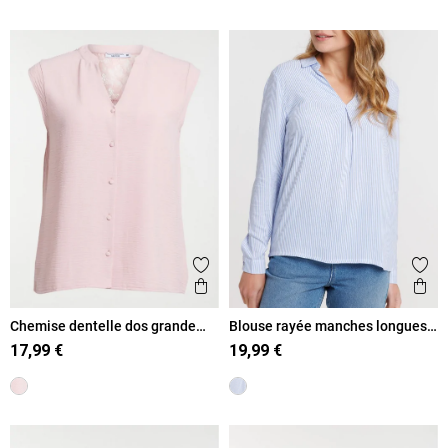
Ajouter aux favoris
Ajout
Aperçu rapide
Ape
Chemise dentelle dos grande
Blouse rayée manches longues
taille femme
femme
17,99 €
19,99 €