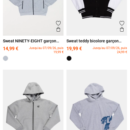
Ajouter aux favoris
Ajout
Aperçu rapide
Ape
Sweat NINETY-EIGHT garçon
Sweat teddy bicolore garçon
(XXS-M)
(XXS-M)
14,99 €
19,99 €
Jusqu'au 07/09/26, puis
Jusqu'au 07/09/26, puis
19,99 €
24,99 €