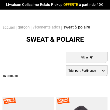
Menu
0
Livraison Colissimo Relais Pickup
OFFERTE
à partir de 40€
Compt
Pa
garçon
vêtements ados
sweat & polaire
accueil
SWEAT & POLAIRE
Filtrer
Trier par :
Pertinence
45 produits.