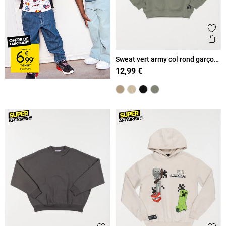
Ajout
Ape
Sweat vert army col rond garçon
(XXS-M)
12,99 €