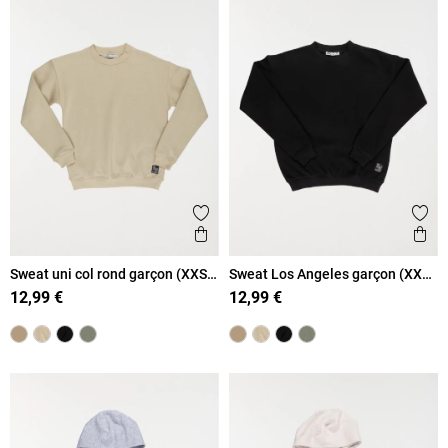
Ajouter aux favoris
Ajout
Aperçu rapide
Ape
Sweat uni col rond garçon (XXS-
Sweat Los Angeles garçon (XXS-
M)
M)
12,99 €
12,99 €