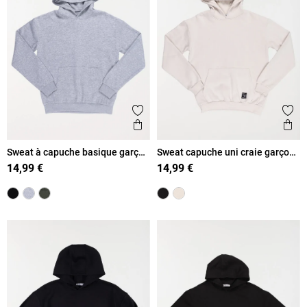
Ajouter aux favoris
Ajout
Aperçu rapide
Ape
Sweat à capuche basique garçon
Sweat capuche uni craie garçon
(XXS-M)
(XXS-M)
14,99 €
14,99 €