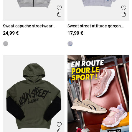
Ajouter aux favoris
Ajout
Aperçu rapide
Ape
Sweat capuche streetwear
Sweat street attitude garçon
garçon (XXS-M)
(XXS-M)
24,99 €
17,99 €
Ajouter aux favoris
Aperçu rapide