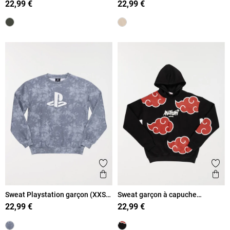
22,99 €
22,99 €
Ajouter aux favoris
Ajout
Aperçu rapide
Ape
Sweat Playstation garçon (XXS-
Sweat garçon à capuche
M)
Akatsuki (XXS-M)
22,99 €
22,99 €