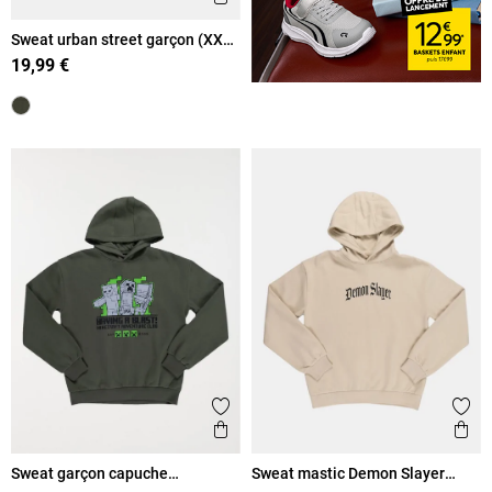
Sweat urban street garçon (XXS-
M)
19,99 €
Ajouter aux favoris
Ajout
Aperçu rapide
Ape
Sweat garçon capuche
Sweat mastic Demon Slayer
MINECRAFT (XXS-M)
garçon (XXS-M)