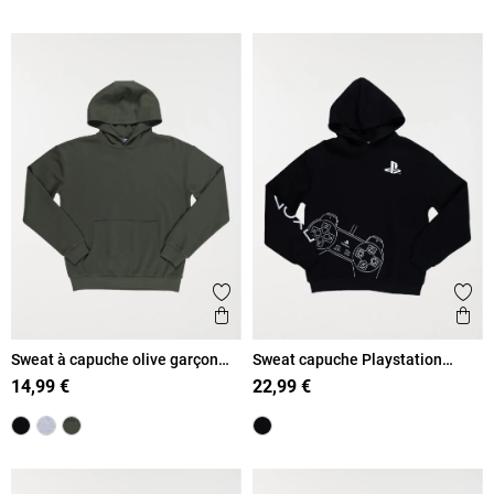
Ajouter aux favoris
Ajout
Aperçu rapide
Ape
Sweat à capuche olive garçon
Sweat capuche Playstation
(XXS-M)
garçon (XXS-M)
14,99 €
22,99 €