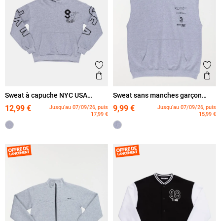
Ajouter aux favoris
Ajout
Aperçu rapide
Ape
Sweat à capuche NYC USA
Sweat sans manches garçon
garçon (XXS-M)
(XXS-M)
12,99 €
9,99 €
Jusqu'au 07/09/26, puis
Jusqu'au 07/09/26, puis
17,99 €
15,99 €