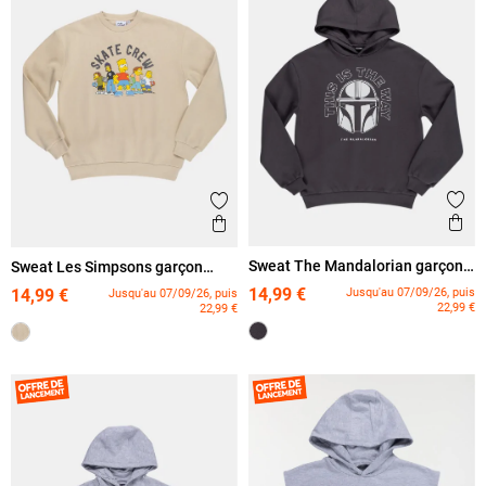
Ajout
Ajouter aux favoris
Ape
Aperçu rapide
Sweat The Mandalorian garçon
Sweat Les Simpsons garçon
(XXS-M)
(XXS-M)
14,99 €
Jusqu'au 07/09/26, puis
14,99 €
Jusqu'au 07/09/26, puis
22,99 €
22,99 €