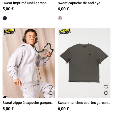
Sweat imprimé Noël garçon
Sweat capuche tie and dye
(XXS-M)
garçon (XXS-M)
5,00 €
6,00 €
Ajouter aux favoris
Ajout
Aperçu rapide
Ape
Sweat zippé à capuche garçon
Sweat manches courtes garçon
(XXS-M)
(XXS-M)
8,00 €
6,00 €