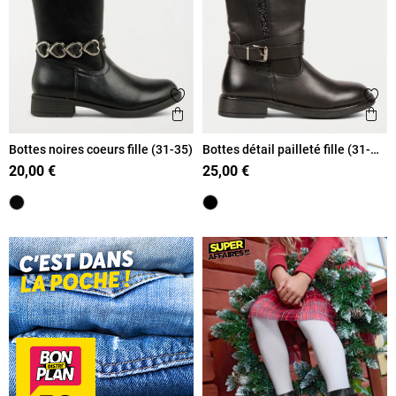
Ajouter aux favoris
Ajout
Aperçu rapide
Ape
Bottes noires coeurs fille (31-35)
Bottes détail pailleté fille (31-
35)
20,00 €
25,00 €