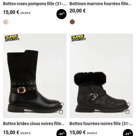
Bottes roses pompons fille (31-
Bottines marrons fourrées fille
35)
(31-35)
20,00 €
15,00 €
29,99 €
%
-49
Ajouter aux favoris
Ajout
Aperçu rapide
Ape
Bottes brides clous noires fille
Bottes fourrées noires fille (31-
(31-36)
36)
15,00 €
15,00 €
29,99 €
29,99 €
%
%
-49
-49