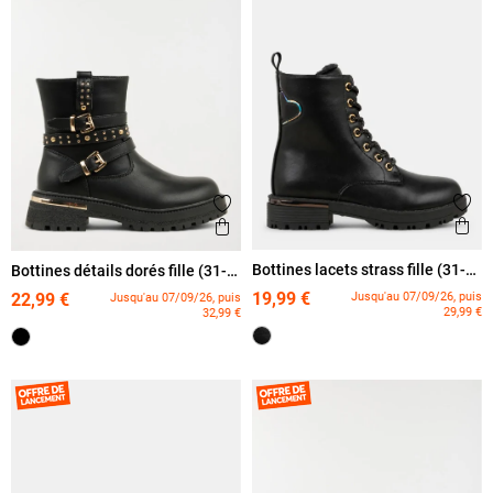
Ajout
Ajouter aux favoris
Ape
Aperçu rapide
Bottines lacets strass fille (31-
Bottines détails dorés fille (31-
36)
36)
19,99 €
Jusqu'au 07/09/26, puis
22,99 €
Jusqu'au 07/09/26, puis
29,99 €
32,99 €