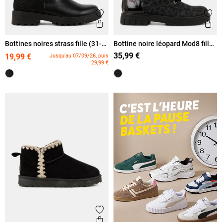
Ajouter aux favoris
Ajout
Aperçu rapide
Ape
Bottines noires strass fille (31-
Bottine noire léopard Mod8 fille
36)
(31-36)
35,99 €
19,99 €
Jusqu'au 07/09/26, puis
29,99 €
Ajouter aux favoris
Aperçu rapide