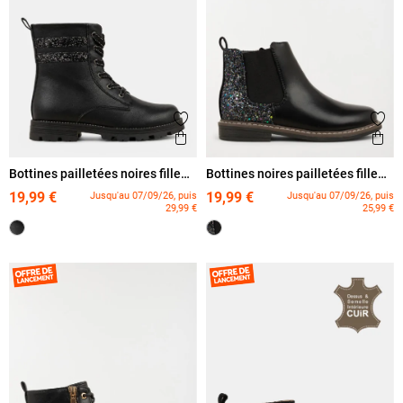
Ajouter aux favoris
Ajout
Aperçu rapide
Ape
Bottines pailletées noires fille
Bottines noires pailletées fille
(31-36)
(31-36)
19,99 €
19,99 €
Jusqu'au 07/09/26, puis
Jusqu'au 07/09/26, puis
29,99 €
25,99 €