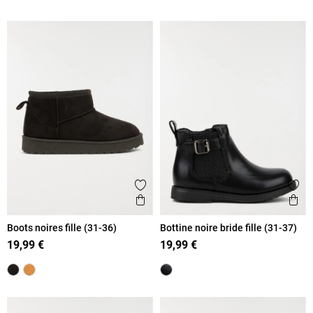
Ajouter aux favoris
Ajout
Aperçu rapide
Ape
Boots noires fille (31-36)
Bottine noire bride fille (31-37)
19,99 €
19,99 €