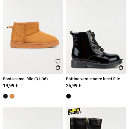
Ajouter aux favoris
Ajout
Aperçu rapide
Ape
Boots camel fille (31-36)
Bottine vernie noire lacet fille
(31-39)
19,99 €
25,99 €