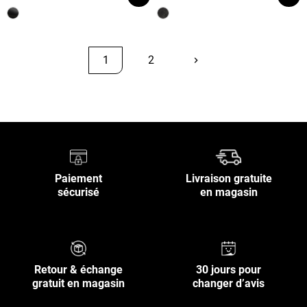
1
2
keyboard_arrow_right
Suivant
Retour en haut
Paiement
Livraison gratuite
sécurisé
en magasin
Retour & échange
30 jours pour
gratuit en magasin
changer d’avis