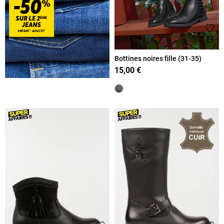
Ajout
Ape
Bottines noires fille (31-35)
15,00 €