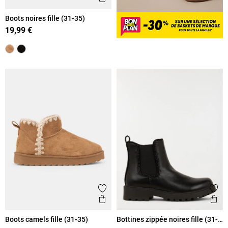
Boots noires fille (31-35)
19,99 €
Ajouter aux favoris
Ajout
Aperçu rapide
Ape
Boots camels fille (31-35)
Bottines zippée noires fille (31-
36)