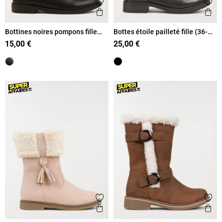
Ajouter aux favoris
Ajout
Aperçu rapide
Ape
Bottines noires pompons fille
Bottes étoile pailleté fille (36-
(31-36)
39)
15,00 €
25,00 €
Ajouter aux favoris
Ajout
Aperçu rapide
Ape