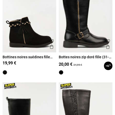
Ajouter aux favoris
Ajout
Aperçu rapide
Ape
Bottines noires suédines fille
Bottes noires zip doré fille (31-
(31-36)
39)
19,99 €
20,00 €
34,99 €
%
-42