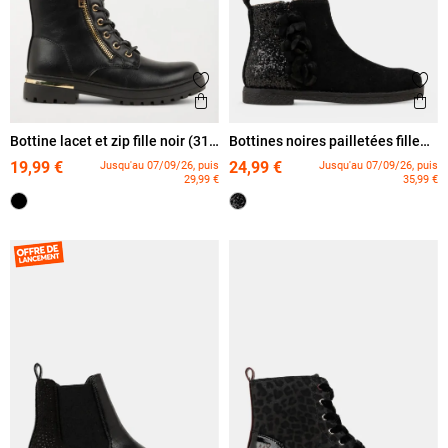
Ajouter aux favoris
Ajout
Aperçu rapide
Ape
Bottine lacet et zip fille noir (31-
Bottines noires pailletées fille
37)
(31-36)
19,99 €
24,99 €
Jusqu'au 07/09/26, puis
Jusqu'au 07/09/26, puis
29,99 €
35,99 €