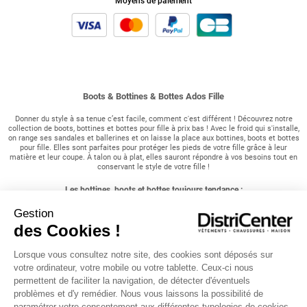
Moyens de paiement
Boots & Bottines & Bottes Ados Fille
Donner du style à sa tenue c’est facile, comment c'est différent ! Découvrez notre
collection de boots, bottines et bottes pour fille à prix bas ! Avec le froid qui s'installe,
on range ses sandales et ballerines et on laisse la place aux bottines, boots et bottes
pour fille. Elles sont parfaites pour protéger les pieds de votre fille grâce à leur
matière et leur coupe. À talon ou à plat, elles sauront répondre à vos besoins tout en
conservant le style de votre fille !
Les bottines, boots et bottes toujours tendance :
Gestion
Comment mettre en valeur sa tenue tout en restant au chaud et confortable ? C'est
tout à fait possible grâce à notre collection de bottines, boots et bottes pour fille ! Il
des Cookies !
suffit de choisir la bonne paire de chaussures pour votre besoin :
Lorsque vous consultez notre site, des cookies sont déposés sur
Pour une tenue simple mais chic, une paire de bottes avec une longue robe, fluide ou
près du corps, mettra en valeur votre tenue. Ajoutez à cela un manteau et une
votre ordinateur, votre mobile ou votre tablette. Ceux-ci nous
écharpe et votre tenue sera complète !
permettent de faciliter la navigation, de détecter d'éventuels
problèmes et d'y remédier. Nous vous laissons la possibilité de
Pour un look décontracté parfait pour une sortie, une paire de bottines avec un jean et
paramétrer votre consentement aux différentes typologies de cookies.
un t-shirt à manches longues sera idéale sous un long manteau.