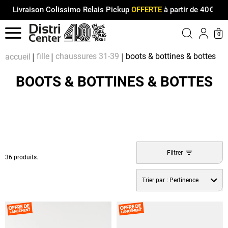
Livraison Colissimo Relais Pickup
OFFERTE
à partir de 40€
Menu
0
Compt
Pa
fille
chaussures 31-39
boots & bottines & bottes
accueil
BOOTS & BOTTINES & BOTTES
Filtrer
36 produits.
Trier par :
Pertinence