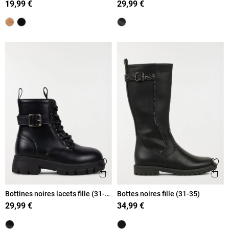
19,99 €
29,99 €
Ajouter aux favoris
Ajout
Aperçu rapide
Ape
Bottines noires lacets fille (31-
Bottes noires fille (31-35)
37)
29,99 €
34,99 €