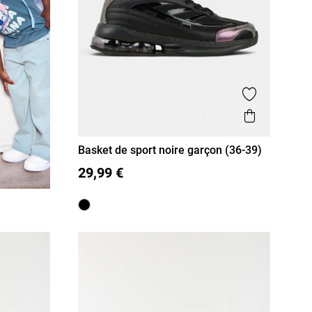
Ajouter aux
Aperçu r
Basket de sport noire garçon (36-39)
36
37
38
39
29,99 €