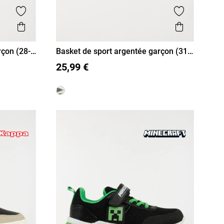
Ajouter aux favoris
Ajouter aux
Aperçu rapide
Aperçu r
çon (28-
Basket de sport argentée garçon (31-
34
31
32
33
34
35
36
37
39)
25,99 €
38
39