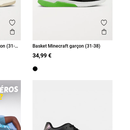
Ajouter aux favoris
Ajouter aux
Aperçu rapide
Aperçu r
on (31-
Basket Minecraft garçon (31-38)
37
31
32
33
34
35
36
37
34,99 €
38