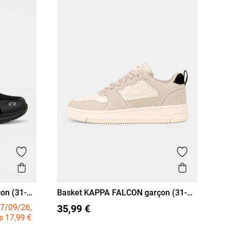
Ajouter aux favoris
Ajouter aux
Aperçu rapide
Aperçu r
çon (31-
Basket KAPPA FALCON garçon (31-
37
31
32
33
34
35
36
37
38)
7/09/26,
35,99 €
s 17,99 €
38