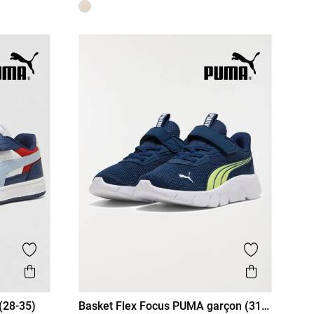
Ajouter aux favoris
Ajouter aux
Aperçu rapide
Aperçu r
(28-35)
Basket Flex Focus PUMA garçon (31-
34