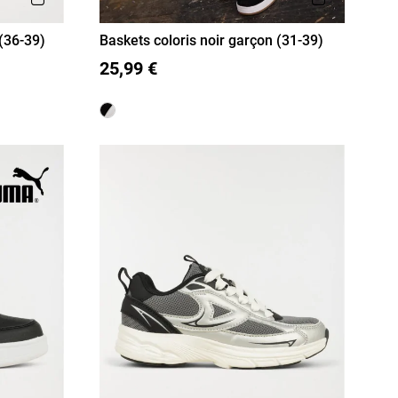
(36-39)
Baskets coloris noir garçon (31-39)
31
32
33
34
35
36
37
25,99 €
38
39