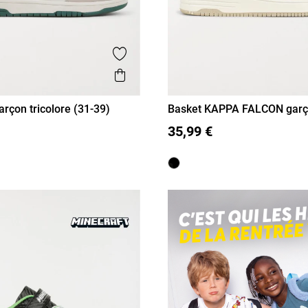
is
Ajouter aux favoris
Aperçu rapide
arçon tricolore (31-39)
Basket KAPPA FALCON garç
33
34
35
36
37
31
32
33
34
35
36
39)
35,99 €
38
39