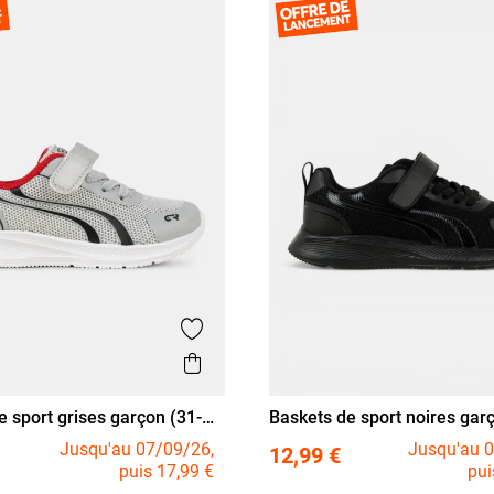
Ajouter aux favoris
is
Aperçu rapide
e sport grises garçon (31-
Baskets de sport noires gar
33
34
35
36
37
31
32
33
34
35
36
39)
Jusqu'au 07/09/26,
Jusqu'au 0
12,99 €
puis 17,99 €
pui
38
39