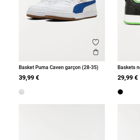
Ajouter aux favor
Aperçu rapide
Basket Puma Caven garçon (28-35)
Baskets 
28
29
30
31
32
33
34
31
32
(31-38)
39,99 €
29,99 €
35
38