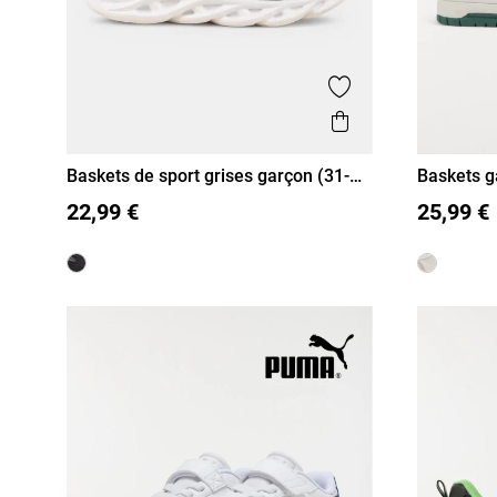
Ajouter aux favor
Aperçu rapide
Baskets de sport grises garçon (31-
Baskets g
31
32
36))
31
32
33
34
35
36
22,99 €
25,99 €
38
39