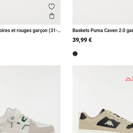
is
Ajouter aux favoris
Aperçu rapide
oires et rouges garçon (31-
Baskets Puma Caven 2.0 gar
33
34
35
36
37
28
29
30
31
32
33
35)
39,99 €
35