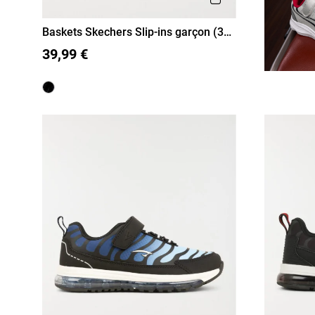
Baskets Skechers Slip-ins garçon (31-
36)
31
32
33
34
35
36
39,99 €