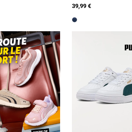
39,99 €
35
is