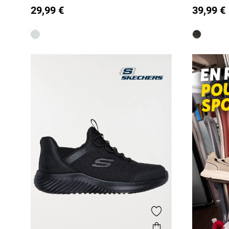
38)
(31-39)
29,99 €
39,99 €
38
38
39
Ajouter aux favor
Aperçu rapide