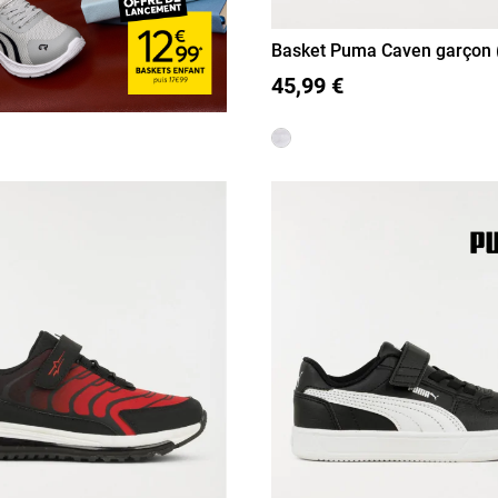
Basket Puma Caven garçon 
36
37
38
39
45,99 €