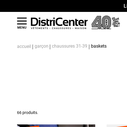
L
MENU
garçon
chaussures 31-39
baskets
accueil
66 produits.