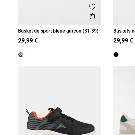
Ajouter aux favor
Aperçu rapide
Basket de sport bleue garçon (31-39)
Baskets n
31
32
33
34
35
36
37
31
32
39)
29,99 €
29,99 €
38
39
38
39