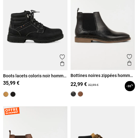
Ajout
Ajouter aux favoris
Ape
Aperçu rapide
Bottines noires zippées homme
Boots lacets coloris noir homme
(40-46)
(41-46)
35,99 €
22,99 €
32,99 €
%
-30