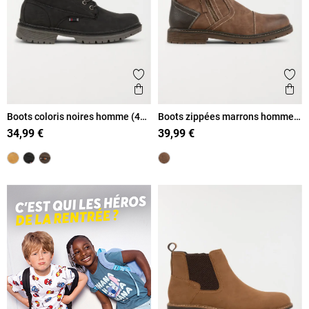
Ajouter aux favoris
Ajout
Aperçu rapide
Ape
Boots coloris noires homme (40-
Boots zippées marrons homme
46)
(40-45)
34,99 €
39,99 €