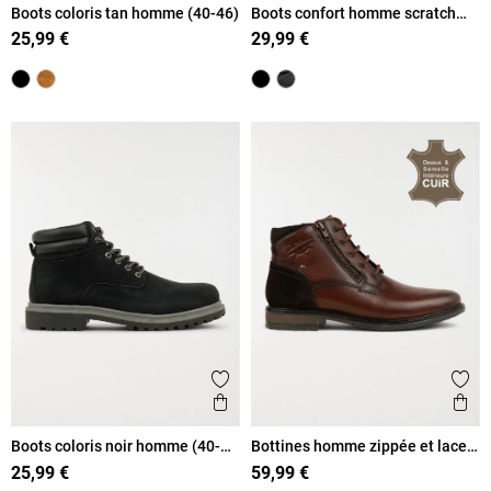
Boots coloris tan homme (40-46)
Boots confort homme scratch
(40-46)
25,99 €
29,99 €
Ajouter aux favoris
Ajout
Aperçu rapide
Ape
Boots coloris noir homme (40-
Bottines homme zippée et lacet
46)
(40-45)
25,99 €
59,99 €