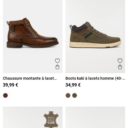
Ajouter aux favoris
Ajout
Aperçu rapide
Ape
Chaussure montante à lacet
Boots kaki à lacets homme (40-
homme (40-46)
45)
39,99 €
34,99 €