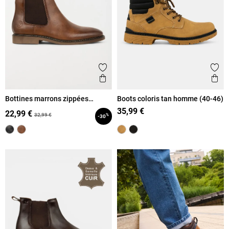
Ajouter aux favoris
Ajout
Aperçu rapide
Ape
Bottines marrons zippées
Boots coloris tan homme (40-46)
homme (40-46)
35,99 €
22,99 €
32,99 €
%
-30