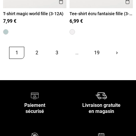
Ajouter aux favoris
Ajout
Aperçu rapide
Ape
T-shirt magic world fille (3-12A)
Tee-shirt écru fantaisie fille (3-
12A)
7,99 €
6,99 €
1
2
3
…
19
keyboard_arrow_right
Suivant
Retour en haut
Paiement
Livraison gratuite
sécurisé
en magasin