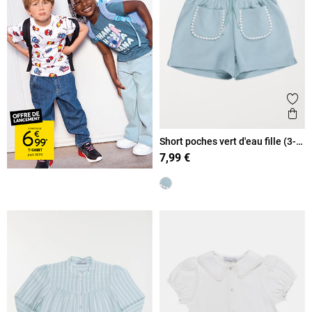
Ajout
Ape
Short poches vert d'eau fille (3-
12A)
7,99 €