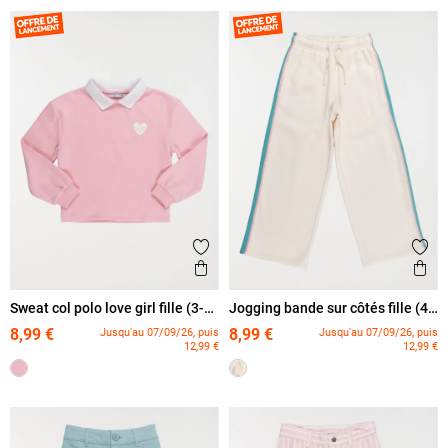
Ajouter aux favoris
Ajout
Aperçu rapide
Ape
Sweat col polo love girl fille (3-
Jogging bande sur côtés fille (4-
12A)
12A)
8,99 €
8,99 €
Jusqu'au 07/09/26, puis
Jusqu'au 07/09/26, puis
12,99 €
12,99 €