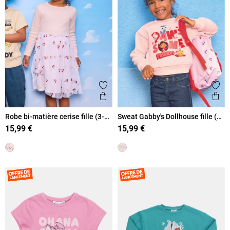
Ajouter aux favoris
Ajout
Aperçu rapide
Ape
Robe bi-matière cerise fille (3-
Sweat Gabby's Dollhouse fille (3-
8A)
8A)
15,99 €
15,99 €