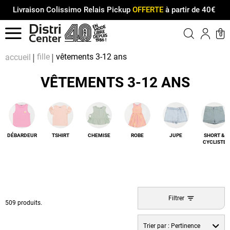
Livraison Colissimo Relais Pickup
OFFERTE
à partir de 40€
Menu
0
Compt
Pa
fille
vêtements 3-12 ans
accueil
VÊTEMENTS 3-12 ANS
DÉBARDEUR
TSHIRT
CHEMISE
ROBE
JUPE
SHORT &
CYCLISTE
Filtrer
509 produits.
Trier par :
Pertinence