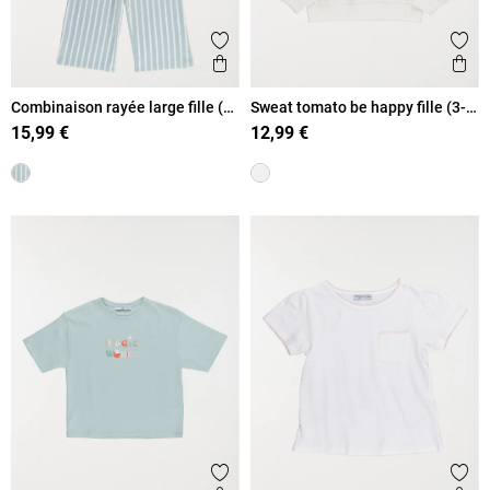
Ajouter aux favoris
Ajout
Aperçu rapide
Ape
Combinaison rayée large fille (3-
Sweat tomato be happy fille (3-
12A)
12A)
15,99 €
12,99 €