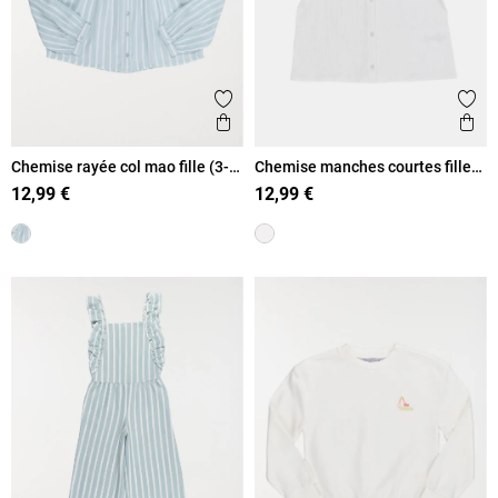
Ajouter aux favoris
Ajout
Aperçu rapide
Ape
Chemise rayée col mao fille (3-
Chemise manches courtes fille
12A)
(3-12A)
12,99 €
12,99 €