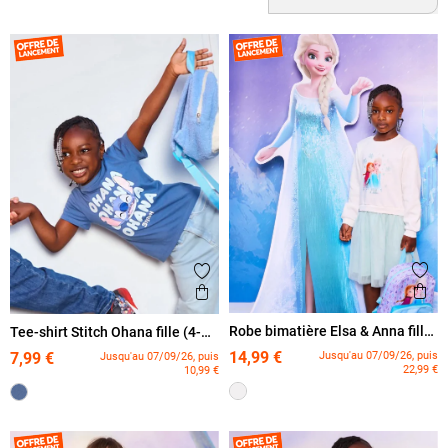
Ajout
Ajouter aux favoris
Ape
Aperçu rapide
Robe bimatière Elsa & Anna fille
Tee-shirt Stitch Ohana fille (4-
(3-8A)
12A)
14,99 €
Jusqu'au 07/09/26, puis
7,99 €
Jusqu'au 07/09/26, puis
22,99 €
10,99 €