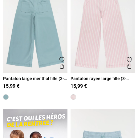
Ajouter aux favoris
Ajout
Aperçu rapide
Ape
Pantalon large menthol fille (3-
Pantalon rayée large fille (3-
12A)
12A)
15,99 €
15,99 €