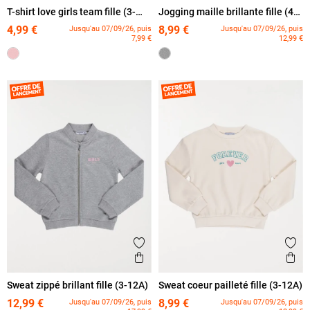
T-shirt love girls team fille (3-
Jogging maille brillante fille (4-
12A)
12A)
4,99 €
8,99 €
Jusqu'au 07/09/26, puis
Jusqu'au 07/09/26, puis
7,99 €
12,99 €
Ajouter aux favoris
Ajout
Aperçu rapide
Ape
Sweat zippé brillant fille (3-12A)
Sweat coeur pailleté fille (3-12A)
12,99 €
8,99 €
Jusqu'au 07/09/26, puis
Jusqu'au 07/09/26, puis