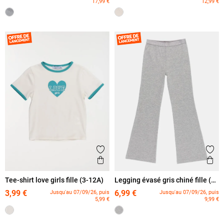
17,99 €
12,99 €
Ajouter aux favoris
Ajout
Aperçu rapide
Ape
Tee-shirt love girls fille (3-12A)
Legging évasé gris chiné fille (4-
12A)
3,99 €
6,99 €
Jusqu'au 07/09/26, puis
Jusqu'au 07/09/26, puis
5,99 €
9,99 €