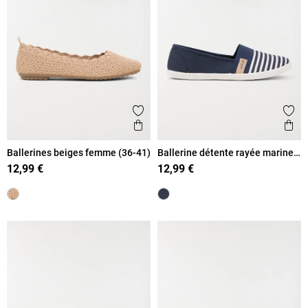
Ajouter aux favoris
Ajout
Aperçu rapide
Ape
Ballerines beiges femme (36-41)
Ballerine détente rayée marine
(36-41)
12,99 €
12,99 €