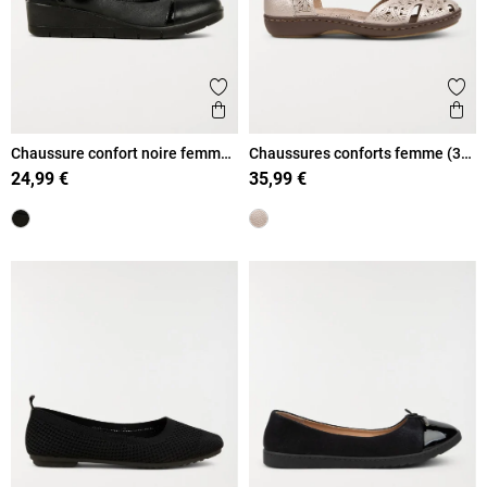
Ajouter aux favoris
Ajout
Aperçu rapide
Ape
Chaussure confort noire femme
Chaussures conforts femme (37-
(36-41)
42)
24,99 €
35,99 €