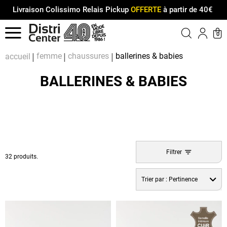
Livraison Colissimo Relais Pickup
OFFERTE
à partir de 40€
Menu
0
Compt
Pa
femme
chaussures
ballerines & babies
accueil
BALLERINES & BABIES
Filtrer
32 produits.
Trier par :
Pertinence