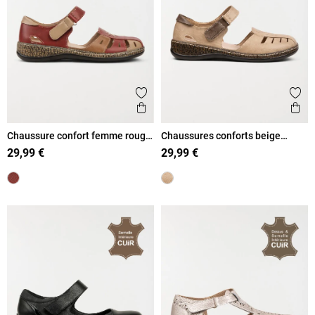
Ajouter aux favoris
Ajout
Aperçu rapide
Ape
Chaussure confort femme rouge
Chaussures conforts beige
(36-42)
femme (37-42)
29,99 €
29,99 €