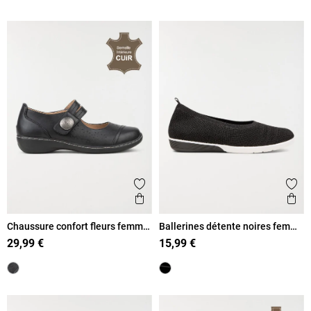
Ajouter aux favoris
Ajout
Aperçu rapide
Ape
Chaussure confort fleurs femme
Ballerines détente noires femme
(36-41)
(37-42)
29,99 €
15,99 €