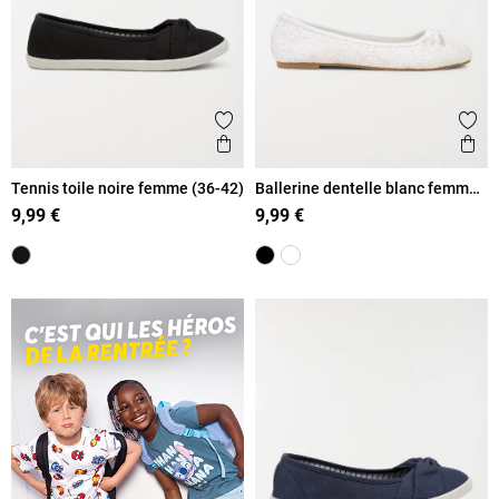
Ajouter aux favoris
Ajout
Aperçu rapide
Ape
Tennis toile noire femme (36-42)
Ballerine dentelle blanc femme
(36-41)
9,99 €
9,99 €