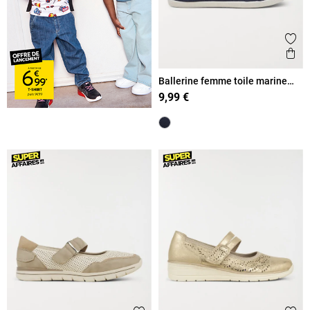
Ajout
Ape
Ballerine femme toile marine
(36-42)
9,99 €