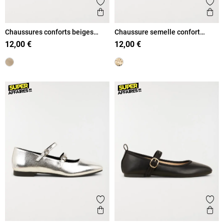
Ajouter aux favoris
Ajout
Aperçu rapide
Ape
Chaussures conforts beiges
Chaussure semelle confort
femme (36-41)
femme (36-41)
12,00 €
12,00 €
Ajouter aux favoris
Ajout
Aperçu rapide
Ape