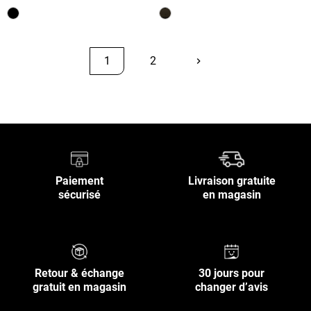
1
2
keyboard_arrow_right
Suivant
Retour en haut
Paiement
Livraison gratuite
sécurisé
en magasin
Retour & échange
30 jours pour
gratuit en magasin
changer d’avis