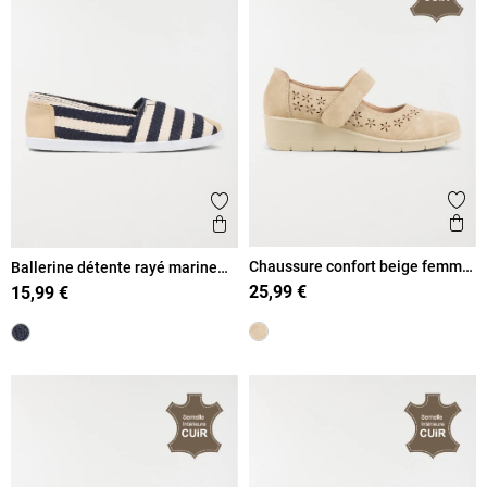
Ajout
Ajouter aux favoris
Ape
Aperçu rapide
Chaussure confort beige femme
Ballerine détente rayé marine
(36-41)
(36-41)
25,99 €
15,99 €