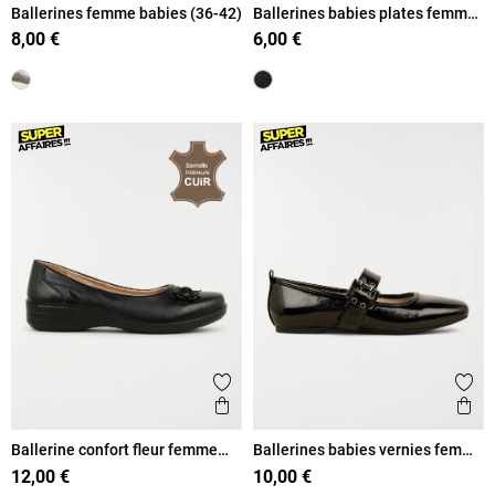
Ballerines femme babies (36-42)
Ballerines babies plates femme
(36-41)
8,00 €
6,00 €
Ajouter aux favoris
Ajout
Aperçu rapide
Ape
Ballerine confort fleur femme
Ballerines babies vernies femme
(36-41)
(36-41)
12,00 €
10,00 €