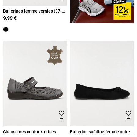
Ballerines femme vernies (37-
42)
9,99 €
Ajouter aux favoris
Ajout
Aperçu rapide
Ape
Chaussures conforts grises
Ballerine suédine femme noire
femme (36-41)
(37-42)