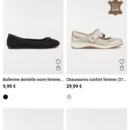
Ajouter aux favoris
Ajout
Aperçu rapide
Ape
Ballerine dentelle noire femme
Chaussures confort femme (37-
(36-41)
42)
9,99 €
29,99 €