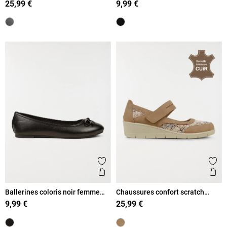
25,99 €
9,99 €
Ajouter aux favoris
Ajout
Aperçu rapide
Ape
Ballerines coloris noir femme
Chaussures confort scratch
(37-42)
femme (36-41)
9,99 €
25,99 €