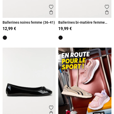
Ajouter aux favoris
Ajout
Aperçu rapide
Ape
Ballerines noires femme (36-41)
Ballerines bi-matière femme
(36-41)
12,99 €
19,99 €
Ajouter aux favoris
Aperçu rapide