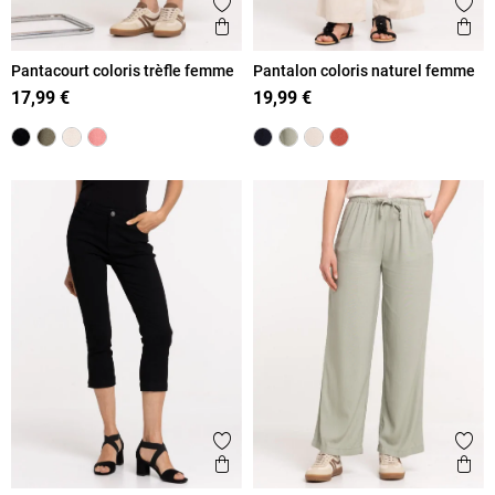
Ajouter aux favoris
Ajout
Aperçu rapide
Ape
Pantacourt coloris trèfle femme
Pantalon coloris naturel femme
17,99 €
19,99 €
Ajouter aux favoris
Ajout
Aperçu rapide
Ape