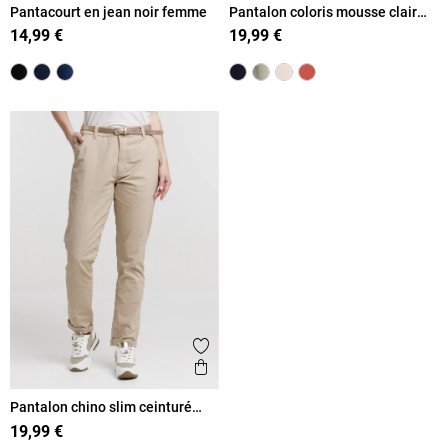
Pantacourt en jean noir femme
Pantalon coloris mousse clair
femme
14,99 €
19,99 €
Ajouter aux favoris
Aperçu rapide
Pantalon chino slim ceinturé
femme
19,99 €