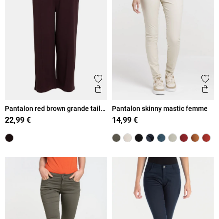
Ajouter aux favoris
Ajout
Aperçu rapide
Ape
Pantalon red brown grande taille
Pantalon skinny mastic femme
femme
22,99 €
14,99 €