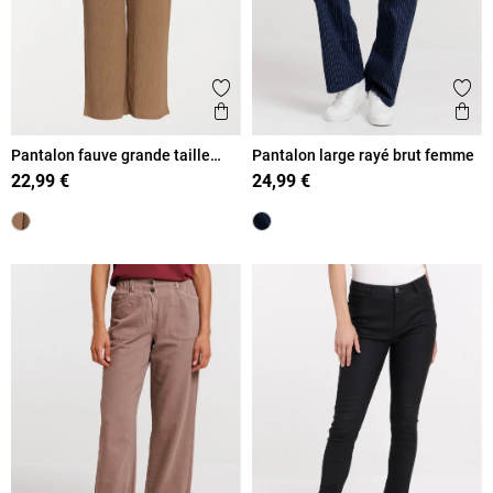
Ajouter aux favoris
Ajout
Aperçu rapide
Ape
Pantalon fauve grande taille
Pantalon large rayé brut femme
femme
22,99 €
24,99 €