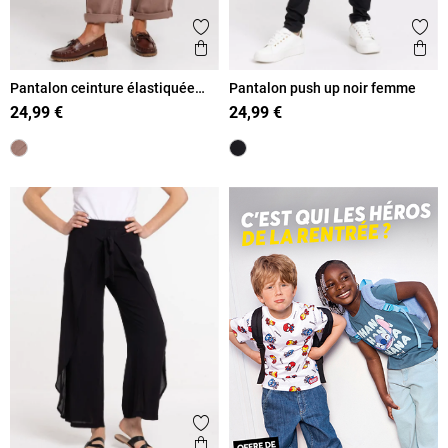
Ajouter aux favoris
Ajout
Aperçu rapide
Ape
Pantalon ceinture élastiquée
Pantalon push up noir femme
femme
24,99 €
24,99 €
Ajouter aux favoris
Aperçu rapide