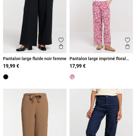
Ajouter aux favoris
Ajout
Aperçu rapide
Ape
Pantalon large fluide noir femme
Pantalon large imprimé floral
femme
19,99 €
17,99 €