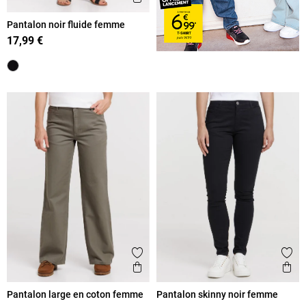
Pantalon noir fluide femme
17,99 €
Ajouter aux favoris
Ajout
Aperçu rapide
Ape
Pantalon large en coton femme
Pantalon skinny noir femme