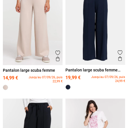
Ajout
Ajouter aux favoris
Ape
Aperçu rapide
Pantalon large scuba femme
Pantalon large scuba femme
grande taille
19,99 €
Jusqu'au 07/09/26, puis
14,99 €
Jusqu'au 07/09/26, puis
24,99 €
22,99 €