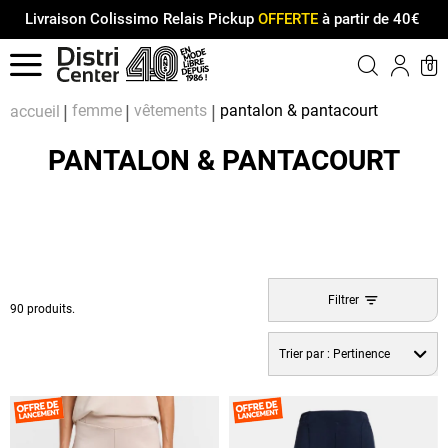
Livraison Colissimo Relais Pickup
OFFERTE
à partir de 40€
Menu
0
Compt
Pa
femme
vêtements
pantalon & pantacourt
accueil
PANTALON & PANTACOURT
Filtrer
90 produits.
Trier par :
Pertinence