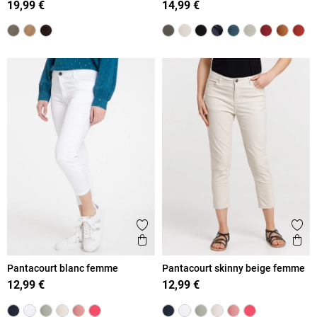
19,99 €
14,99 €
Ajouter aux favoris
Ajout
Aperçu rapide
Ape
Pantacourt blanc femme
Pantacourt skinny beige femme
12,99 €
12,99 €