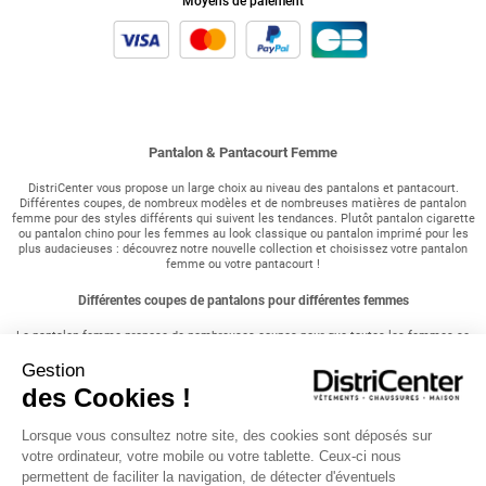
Moyens de paiement
Pantalon & Pantacourt Femme
DistriCenter vous propose un large choix au niveau des pantalons et pantacourt.
Différentes coupes, de nombreux modèles et de nombreuses matières de pantalon
femme pour des styles différents qui suivent les tendances. Plutôt pantalon cigarette
ou pantalon chino pour les femmes au look classique ou pantalon imprimé pour les
plus audacieuses : découvrez notre nouvelle collection et choisissez votre pantalon
femme ou votre pantacourt !
Différentes coupes de pantalons pour différentes femmes
Le pantalon femme propose de nombreuses coupes pour que toutes les femmes se
sentent à l'aise dans leur tenue au quotidien. Le pantalon slim se caractérise par une
coupe près du corps, très ajustée au niveau des hanches et des cuisses pour un effet
Gestion
allongeant. Cette coupe est aussi très présente dans les jeans et est très facile à
des Cookies !
associer. Certaines préfèreront le skinny, encore plus resserré au niveau des chevilles
et plus moulant ressemblant à un legging (caleçon). Il est l'idéal si vous avez de
longues jambes. Le pantacourt peut se révéler très pratique à porter lors de la
Lorsque vous consultez notre site, des cookies sont déposés sur
période estival avec une tunique femme ou tout simplement avec un petit haut. Au
votre ordinateur, votre mobile ou votre tablette. Ceux-ci nous
contraire, pour un look bohème, pensez au pantalon ample ou pantalon fluide associé
à un haut à motifs ethniques. Nous vous proposons également des pantalons plus
permettent de faciliter la navigation, de détecter d'éventuels