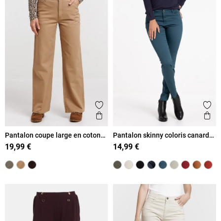
Ajouter aux favoris
Ajout
Aperçu rapide
Ape
Pantalon coupe large en coton
Pantalon skinny coloris canard
femme
femme
19,99 €
14,99 €