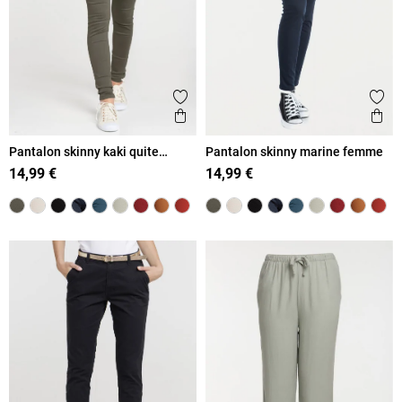
Ajouter aux favoris
Ajout
Aperçu rapide
Ape
Pantalon skinny kaki quite
Pantalon skinny marine femme
femme
14,99 €
14,99 €