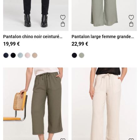
Ajouter aux favoris
Ajout
Aperçu rapide
Ape
Pantalon chino noir ceinturé
Pantalon large femme grande
femme
taille
19,99 €
22,99 €