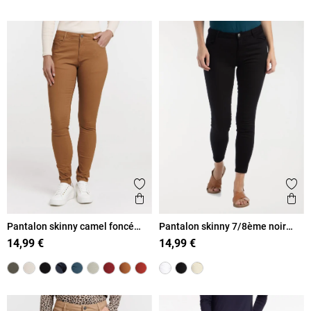
Ajouter aux favoris
Ajout
Aperçu rapide
Ape
Pantalon skinny camel foncé
Pantalon skinny 7/8ème noir
femme
femme
14,99 €
14,99 €