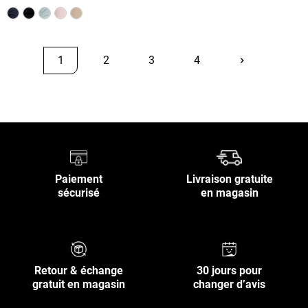
1
2
3
4
keyboard_arrow_right
Suivant
Retour en haut
Paiement
Livraison gratuite
sécurisé
en magasin
Retour & échange
30 jours pour
gratuit en magasin
changer d’avis