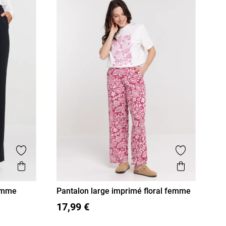
Ajouter aux favoris
Ajouter aux
Aperçu rapide
Aperçu r
femme
Pantalon large imprimé floral femme
S
M
L
XL
17,99 €