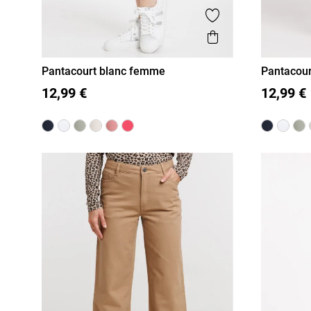
Ajouter aux favor
Aperçu rapide
Pantacourt blanc femme
Pantacour
36
38
40
42
44
46
36
38
12,99 €
12,99 €