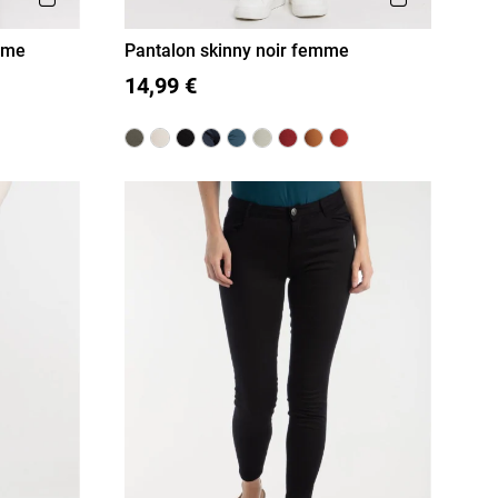
mme
Pantalon skinny noir femme
36
38
40
42
44
46
14,99 €