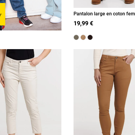
Pantalon large en coton fe
36
38
40
42
44
46
19,99 €