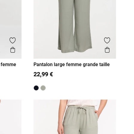
Ajouter aux favoris
Ajouter aux
Aperçu rapide
Aperçu r
ré femme
Pantalon large femme grande taille
48
50
52
54
22,99 €