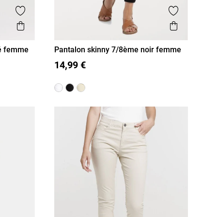
Ajouter aux favoris
Ajouter aux
Aperçu rapide
Aperçu r
cé femme
Pantalon skinny 7/8ème noir femme
36
38
40
42
44
46
14,99 €