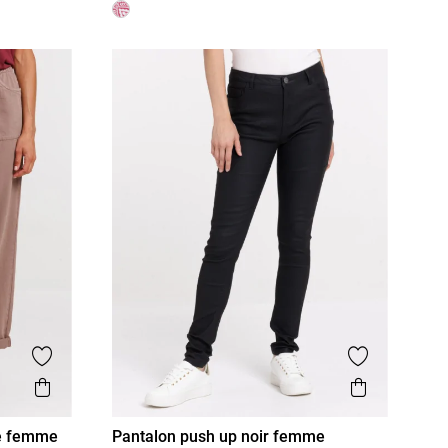
Ajouter aux favoris
Ajouter aux
Aperçu rapide
Aperçu r
ée femme
Pantalon push up noir femme