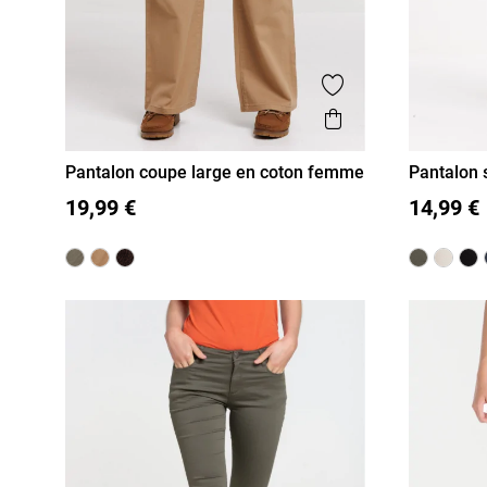
Ajouter aux favor
Aperçu rapide
Pantalon coupe large en coton femme
Pantalon 
36
38
40
42
44
46
36
38
19,99 €
14,99 €