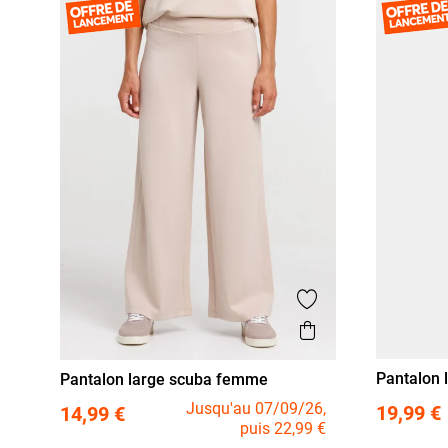
Ajouter aux favor
Aperçu rapide
Pantalon 
Pantalon large scuba femme
taille
XL
XX
S
M
L
XL
Jusqu'au 07/09/26,
19,99 €
14,99 €
puis 22,99 €