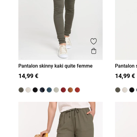
Ajouter aux favor
Aperçu rapide
Pantalon skinny kaki quite femme
Pantalon
36
38
40
42
44
46
36
38
14,99 €
14,99 €