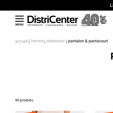
L
MENU
femme
vêtements
pantalon & pantacourt
accueil
90 produits.