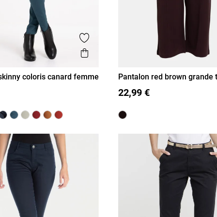
is
Ajouter aux favoris
Aperçu rapide
skinny coloris canard femme
Pantalon red brown grande t
femme
40
42
44
46
XL
XXL
3XL
22,99 €