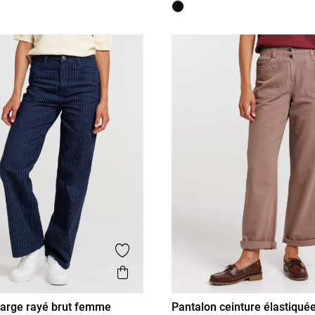
is
Ajouter aux favoris
Aperçu rapide
large rayé brut femme
Pantalon ceinture élastiqu