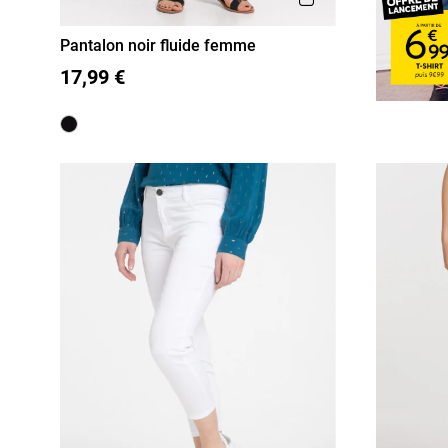
Pantalon noir fluide femme
36
38
40
42
44
46
17,99 €