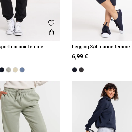
is
Ajouter aux favoris
Aperçu rapide
sport uni noir femme
Legging 3/4 marine femme
36
38
40
42
44
46
L
XL
6,99 €
M
L
XL