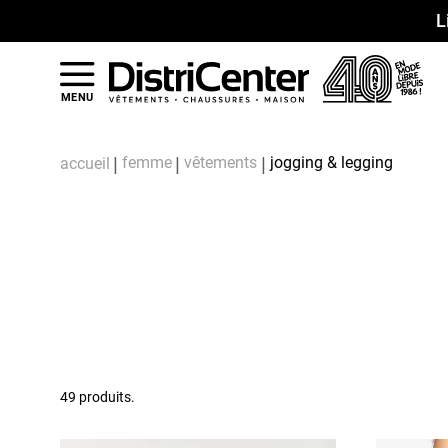
L
MENU
femme
vêtements
jogging & legging
accueil
49 produits.