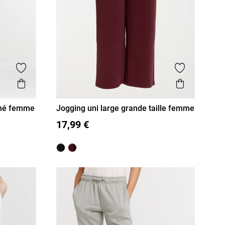
Ajouter aux favoris
Ajouter aux
Aperçu rapide
Aperçu r
hiné femme
Jogging uni large grande taille femme
XL
XXL
3XL
17,99 €