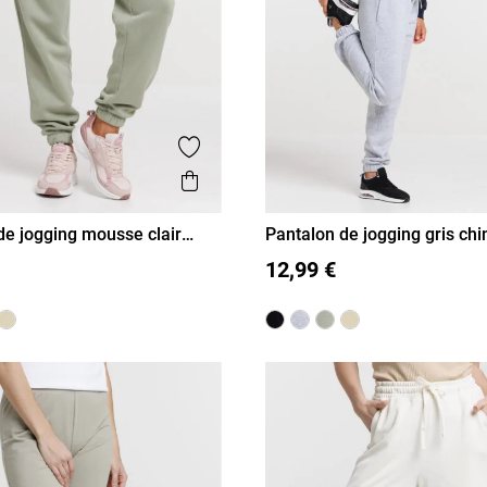
is
Ajouter aux favoris
Aperçu rapide
de jogging mousse clair
Pantalon de jogging gris c
L
XL
S
M
L
XL
12,99 €