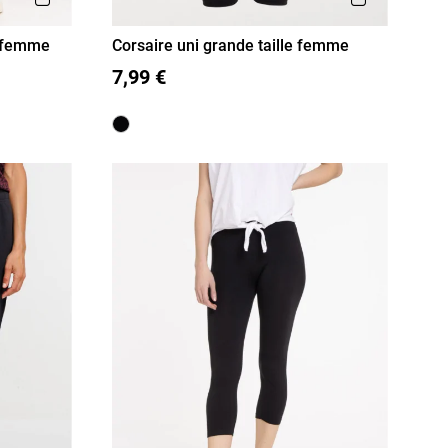
y femme
Corsaire uni grande taille femme
48
50
52
54
56
XL
XXL
7,99 €
3XL