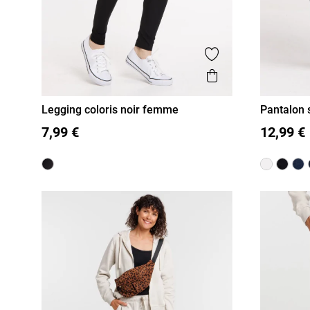
Ajouter aux favor
Aperçu rapide
Legging coloris noir femme
Pantalon 
36
38
40
42
44
46
S
S
M
7,99 €
12,99 €
M
L
XL