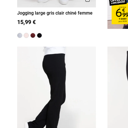
Jogging large gris clair chiné femme
S
M
L
XL
15,99 €