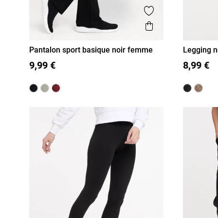
Ajouter aux favor
Aperçu rapide
Pantalon sport basique noir femme
Legging n
42
48
S
M
L
XL
9,99 €
8,99 €
XXL
3