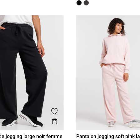
is
Ajouter aux favoris
Aperçu rapide
de jogging large noir femme
Pantalon jogging soft pink l