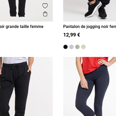
is
Ajouter aux favoris
Aperçu rapide
oir grande taille femme
Pantalon de jogging noir f
50
52
54
56
XL
S
M
L
XL
12,99 €
XL