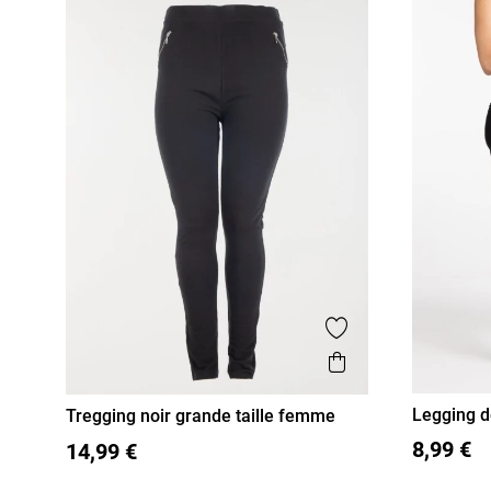
Ajouter aux favor
Aperçu rapide
Legging d
Tregging noir grande taille femme
36
38
48
50
52
54
56
XL
XXL
8,99 €
14,99 €
M
L
3XL