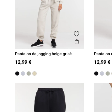
Ajouter aux favor
Aperçu rapide
Pantalon de jogging beige grisé
Pantalon 
femme
femme
S
M
L
XL
S
M
12,99 €
12,99 €