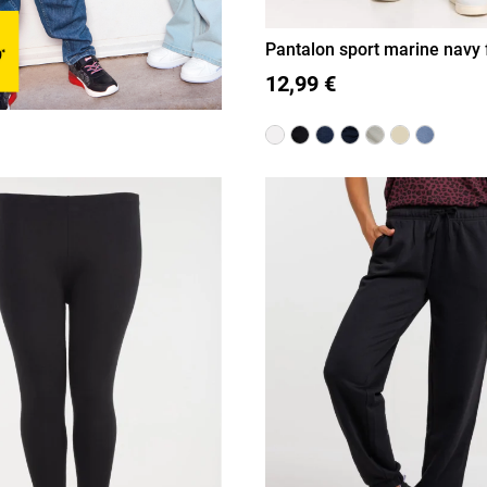
Pantalon sport marine nav
S
M
L
XL
12,99 €