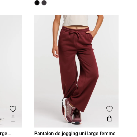
Ajouter aux favoris
Ajouter aux
Aperçu rapide
Aperçu r
arge
Pantalon de jogging uni large femme