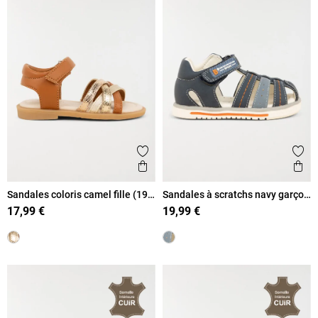
Ajouter aux favoris
Ajout
Aperçu rapide
Ape
Sandales coloris camel fille (19-
Sandales à scratchs navy garçon
23)
(20-23)
17,99 €
19,99 €