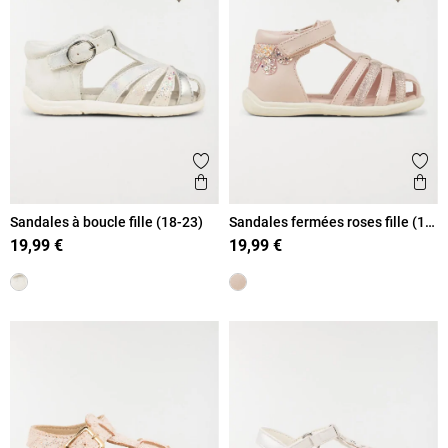
Ajouter aux favoris
Ajout
Aperçu rapide
Ape
Sandales à boucle fille (18-23)
Sandales fermées roses fille (18-
23)
19,99 €
19,99 €