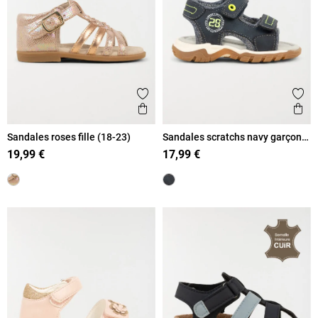
Ajouter aux favoris
Ajout
Aperçu rapide
Ape
Sandales roses fille (18-23)
Sandales scratchs navy garçon
(19-23)
19,99 €
17,99 €