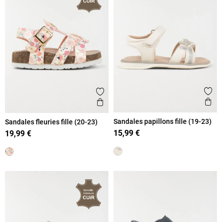
Ajout
Ajouter aux favoris
Ape
Aperçu rapide
Sandales papillons fille (19-23)
Sandales fleuries fille (20-23)
15,99 €
19,99 €