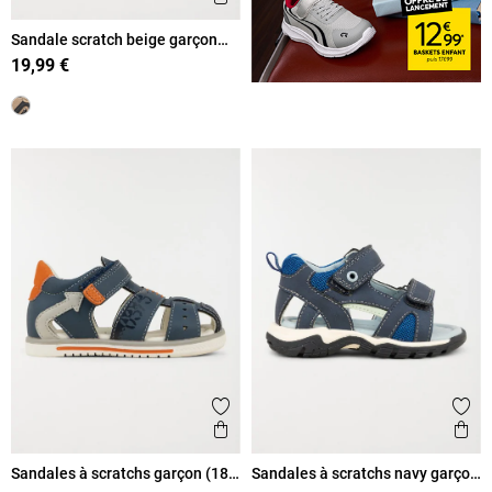
Sandale scratch beige garçon
(19-23)
19,99 €
Ajouter aux favoris
Ajout
Aperçu rapide
Ape
Sandales à scratchs garçon (18-
Sandales à scratchs navy garçon
23)
(19-23)