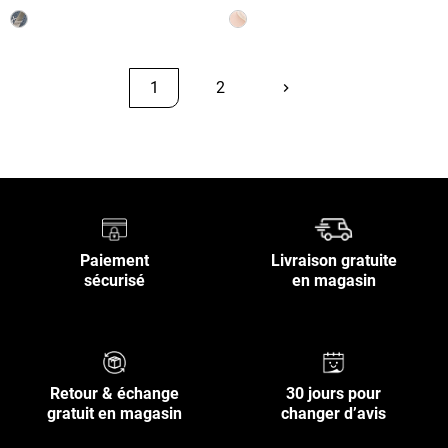
1
2
keyboard_arrow_right
Suivant
Retour en haut
Paiement
Livraison gratuite
sécurisé
en magasin
Retour & échange
30 jours pour
gratuit en magasin
changer d’avis