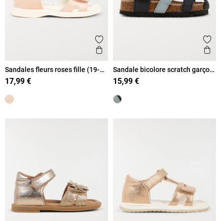
Ajouter aux favoris
Ajout
Aperçu rapide
Ape
Sandales fleurs roses fille (19-
Sandale bicolore scratch garçon
23)
(19-23)
17,99 €
15,99 €