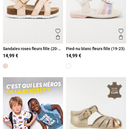
Ajouter aux favoris
Ajout
Aperçu rapide
Ape
Sandales roses fleurs fille (20-
Pied-nu blanc fleurs fille (19-23)
23)
14,99 €
14,99 €