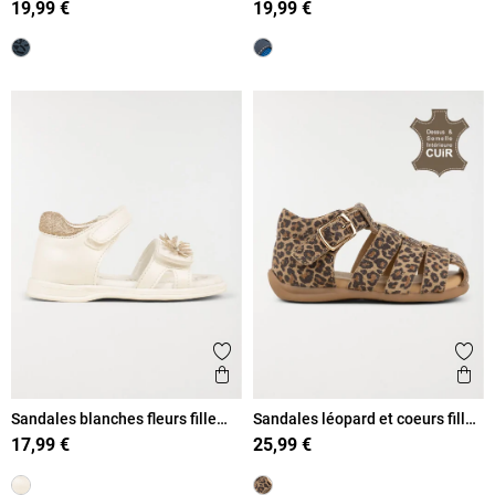
19,99 €
19,99 €
Ajouter aux favoris
Ajout
Aperçu rapide
Ape
Sandales blanches fleurs fille
Sandales léopard et coeurs fille
(16-23)
(19-23)
17,99 €
25,99 €