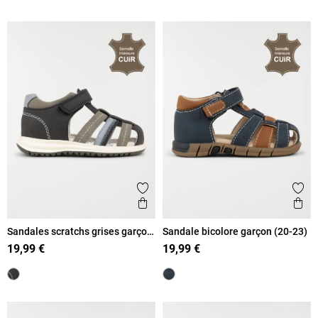
Ajouter aux favoris
Ajout
Aperçu rapide
Ape
Sandales scratchs grises garçon
Sandale bicolore garçon (20-23)
(19-23)
19,99 €
19,99 €