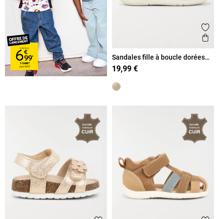
Ajout
Ape
Sandales fille à boucle dorées
(18-23)
19,99 €