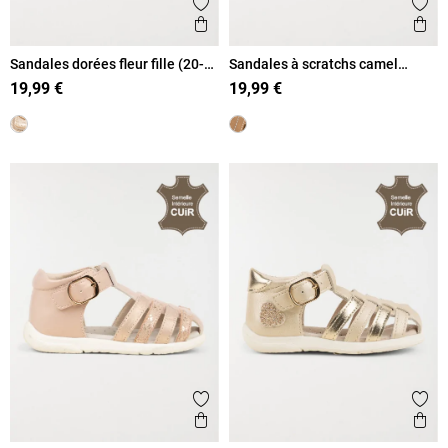
Ajouter aux favoris
Ajout
Aperçu rapide
Ape
Sandales dorées fleur fille (20-
Sandales à scratchs camel
23)
garçon (18-23)
19,99 €
19,99 €
Ajouter aux favoris
Ajout
Aperçu rapide
Ape