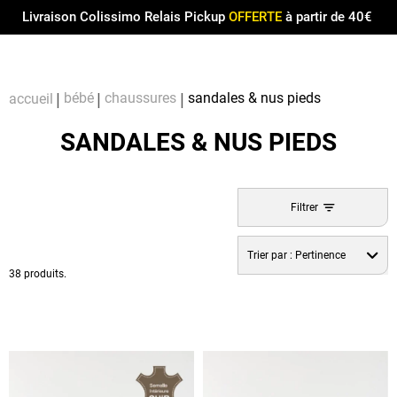
Menu
0
Livraison Colissimo Relais Pickup
OFFERTE
à partir de 40€
Compt
Pa
bébé
chaussures
sandales & nus pieds
accueil
SANDALES & NUS PIEDS
Filtrer
Trier par :
Pertinence
38 produits.