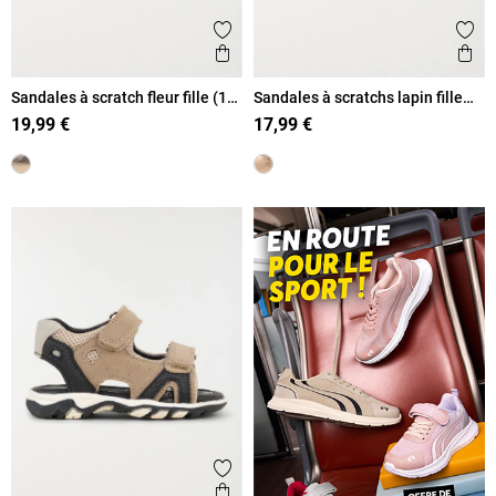
Ajouter aux favoris
Ajout
Aperçu rapide
Ape
Sandales à scratch fleur fille (19-
Sandales à scratchs lapin fille
23)
(19-23)
19,99 €
17,99 €
Ajouter aux favoris
Aperçu rapide