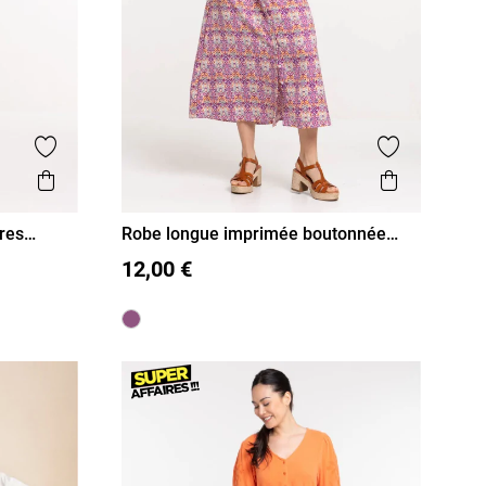
Ajouter aux favoris
Ajouter aux
Aperçu rapide
Aperçu r
res
Robe longue imprimée boutonnée
femme
36
38
40
42
44
46
12,00 €