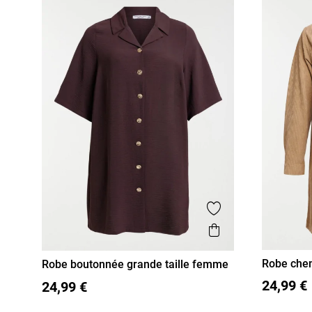
Ajouter aux favor
Aperçu rapide
Robe chem
Robe boutonnée grande taille femme
XL
XX
48
50
52
54
24,99 €
24,99 €