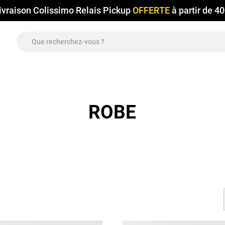
ivraison Colissimo Relais Pickup
OFFERTE
à partir de 4
ROBE