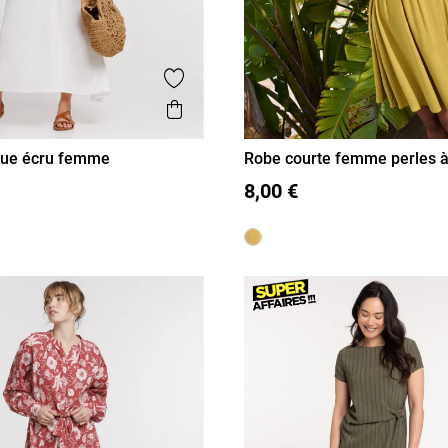
is
Ajouter aux favoris
Aperçu rapide
gue écru femme
Robe courte femme perles à l
L
XL
36
38
40
42
44
46
8,00 €