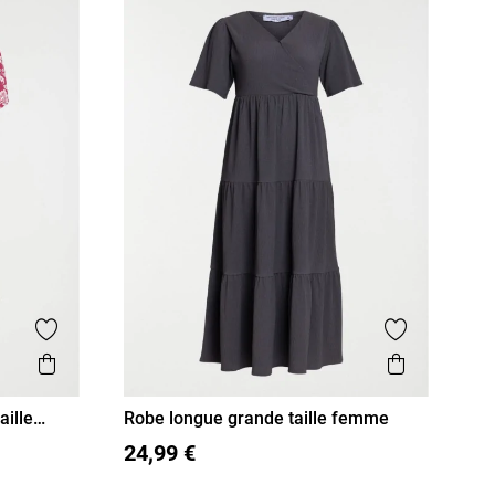
Ajouter aux favoris
Ajouter aux
Aperçu rapide
Aperçu r
aille
Robe longue grande taille femme
XL
XXL
XXXL
24,99 €