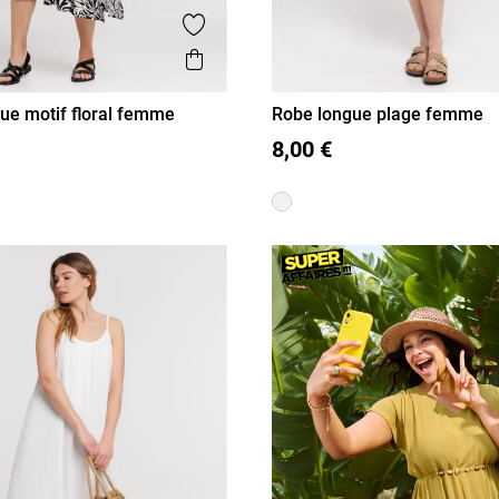
is
Ajouter aux favoris
Aperçu rapide
ue motif floral femme
Robe longue plage femme
40
42
44
46
S
M
L
XL
8,00 €