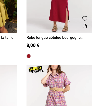
Ajouter aux favoris
Ajouter aux
Aperçu rapide
Aperçu r
a taille
Robe longue côtelée bourgogne
femme
S
M
L
XL
8,00 €