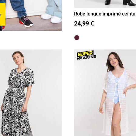
Robe longue imprimé ceint
36
38
40
42
44
24,99 €