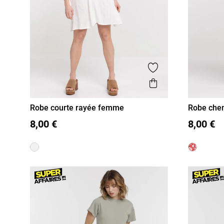
Ajouter aux favor
Aperçu rapide
Robe courte rayée femme
Robe chem
femme
S
M
L
XL
36
38
8,00 €
8,00 €