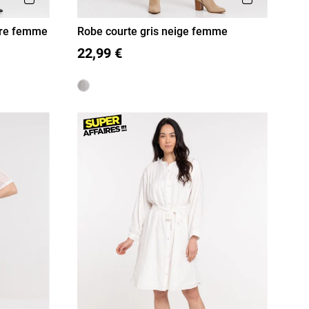
ure femme
Robe courte gris neige femme
36
38
40
42
44
46
22,99 €