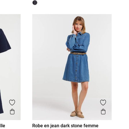
Ajouter aux favoris
Ajouter aux
Aperçu rapide
Aperçu r
lle
Robe en jean dark stone femme