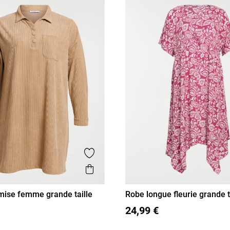
Ajouter aux favoris
is
Aperçu rapide
ise femme grande taille
Robe longue fleurie grande t
femme
L
3XL
4XL
48
50
52
54
24,99 €