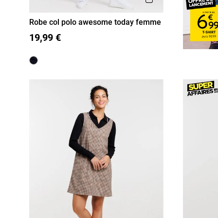
Robe col polo awesome today femme
S
M
L
XL
19,99 €