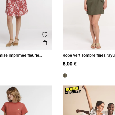
is
Ajouter aux favoris
Aperçu rapide
ise imprimée fleurie
Robe vert sombre fines rayu
femme
40
42
44
46
S
M
L
XL
8,00 €