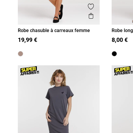
Ajouter aux favor
Aperçu rapide
Robe chasuble à carreaux femme
Robe long
36
38
40
42
44
36
38
19,99 €
8,00 €