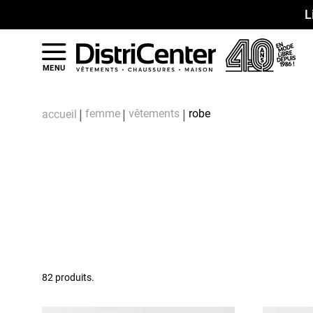
L
MENU
femme
vêtements
robe
accueil
82 produits.