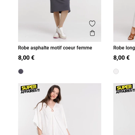
Ajouter aux favor
Aperçu rapide
Robe asphalte motif coeur femme
Robe lon
S
M
L
XL
S
M
8,00 €
8,00 €