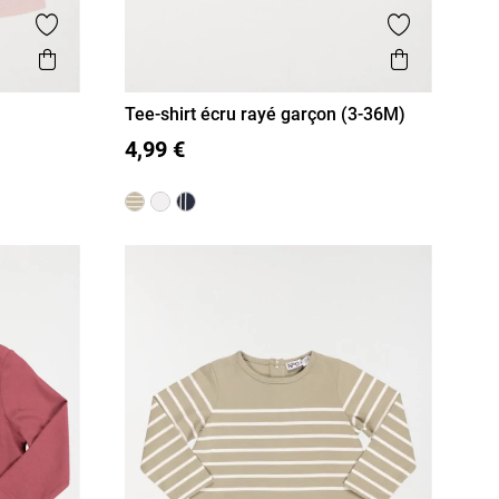
Ajouter aux favoris
Ajouter aux
Aperçu rapide
Aperçu r
Tee-shirt écru rayé garçon (3-36M)
3M
6M
12M
18M
36M
4,99 €
24M