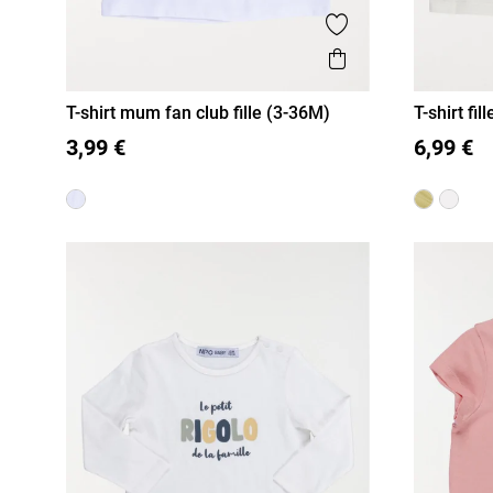
Ajouter aux favor
Aperçu rapide
T-shirt mum fan club fille (3-36M)
T-shirt fi
3M
6M
12M
18M
36M
3M
6
3,99 €
6,99 €
24M
24M