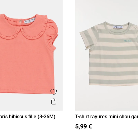
Ajouter aux favoris
is
Aperçu rapide
loris hibiscus fille (3-36M)
T-shirt rayures mini chou ga
M
12M
18M
36M
3M
6M
12M
18M
36M
36M)
5,99 €
24M