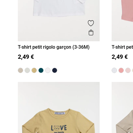
Ajouter aux favor
Aperçu rapide
T-shirt petit rigolo garçon (3-36M)
T-shirt pe
3M
6M
12M
18M
36M
3M
6
2,49 €
2,49 €
24M
24M