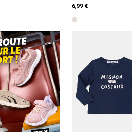
6,99 €
24M
is