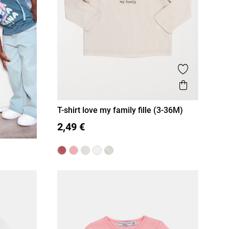
Ajouter aux
Aperçu r
T-shirt love my family fille (3-36M)
3M
6M
12M
18M
36M
2,49 €
24M