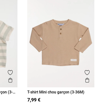
Ajouter aux favoris
Ajouter aux
Aperçu rapide
Aperçu r
rçon (3-
T-shirt Mini chou garçon (3-36M)
3M
6M
12M
18M
36M
7,99 €
24M