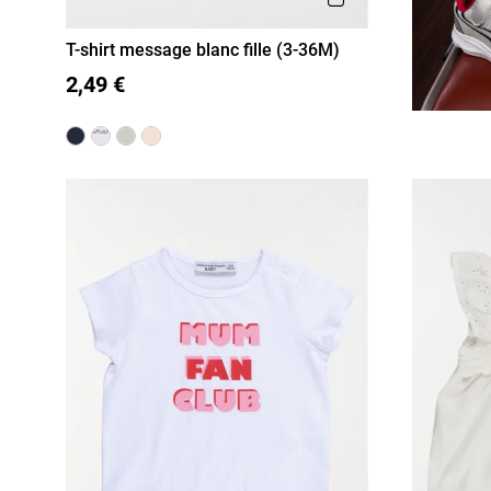
T-shirt message blanc fille (3-36M)
3M
6M
12M
18M
36M
2,49 €
24M