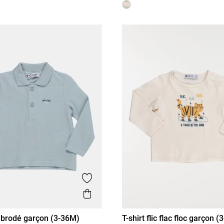
is
Ajouter aux favoris
Aperçu rapide
e brodé garçon (3-36M)
T-shirt flic flac floc garçon 
M
12M
18M
36M
3M
6M
12M
18M
36M