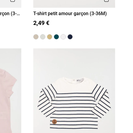
rçon (3-
T-shirt petit amour garçon (3-36M)
3M
6M
12M
18M
36M
2,49 €
24M