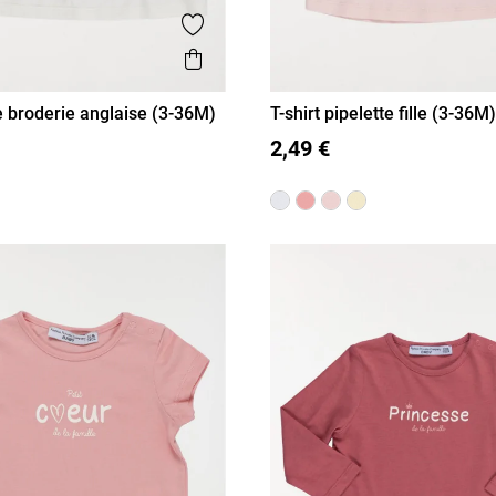
is
Ajouter aux favoris
Aperçu rapide
lle broderie anglaise (3-36M)
T-shirt pipelette fille (3-36M)
M
12M
18M
36M
3M
6M
12M
18M
36M
2,49 €
24M