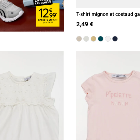
T-shirt mignon et costaud ga
3M
6M
12M
18M
36M
36M)
2,49 €
24M