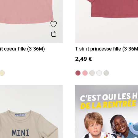
is
Ajouter aux favoris
Aperçu rapide
tit coeur fille (3-36M)
T-shirt princesse fille (3-36
M
12M
18M
36M
3M
6M
12M
18M
36M
2,49 €
24M