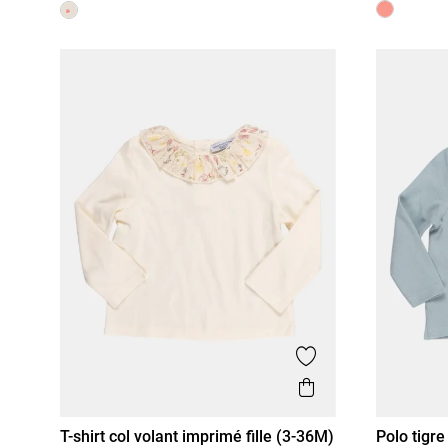
Ajouter aux favor
Aperçu rapide
T-shirt col volant imprimé fille (3-36M)
Polo tigr
3M
6M
12M
18M
36M
3M
6