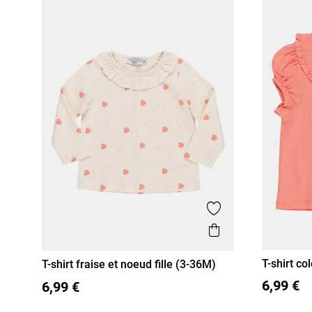
Ajouter aux favor
Aperçu rapide
T-shirt co
T-shirt fraise et noeud fille (3-36M)
3M
6
3M
6M
12M
18M
36M
6,99 €
6,99 €
24M
24M