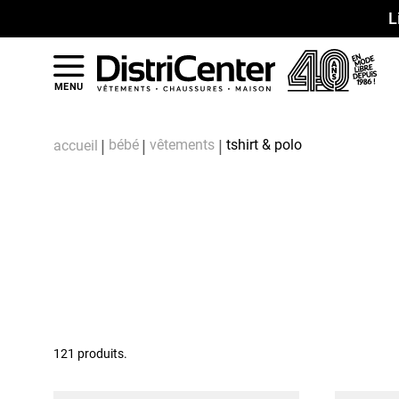
L
MENU
bébé
vêtements
tshirt & polo
accueil
121 produits.