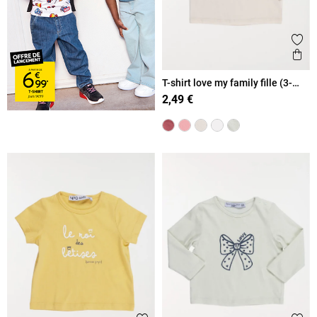
Ajout
Ape
T-shirt love my family fille (3-
36M)
2,49 €