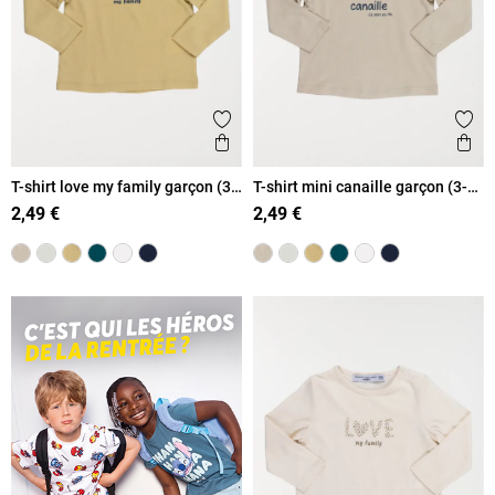
Ajouter aux favoris
Ajout
Aperçu rapide
Ape
T-shirt love my family garçon (3-
T-shirt mini canaille garçon (3-
36M)
36M)
2,49 €
2,49 €