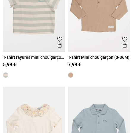
Ajouter aux favoris
Ajout
Aperçu rapide
Ape
T-shirt rayures mini chou garçon
T-shirt Mini chou garçon (3-36M)
(3-36M)
5,99 €
7,99 €