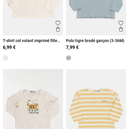
Ajouter aux favoris
Ajout
Aperçu rapide
Ape
T-shirt col volant imprimé fille
Polo tigre brodé garçon (3-36M)
(3-36M)
6,99 €
7,99 €