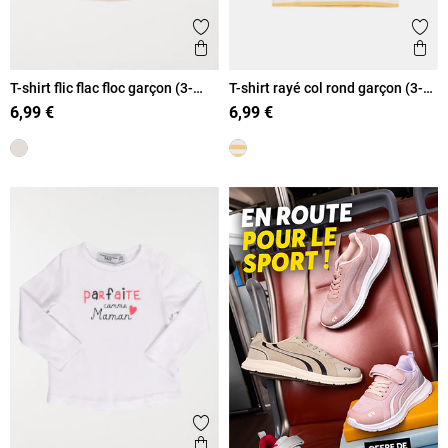
Ajouter aux favoris
Ajout
Aperçu rapide
Ape
T-shirt flic flac floc garçon (3-
T-shirt rayé col rond garçon (3-
36M)
36M)
6,99 €
6,99 €
Ajouter aux favoris
Aperçu rapide