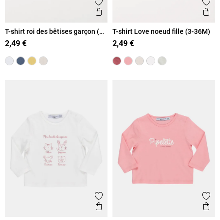
Ajouter aux favoris
Ajout
Aperçu rapide
Ape
T-shirt roi des bêtises garçon (3-
T-shirt Love noeud fille (3-36M)
36M)
2,49 €
2,49 €
Ajouter aux favoris
Ajout
Aperçu rapide
Ape