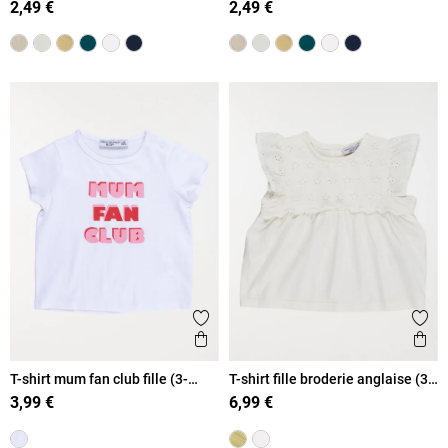
2,49 €
2,49 €
Ajouter aux favoris
Ajout
Aperçu rapide
Ape
T-shirt mum fan club fille (3-
T-shirt fille broderie anglaise (3-
36M)
36M)
3,99 €
6,99 €