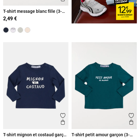
T-shirt message blanc fille (3-
36M)
2,49 €
Ajouter aux favoris
Ajout
Aperçu rapide
Ape
T-shirt mignon et costaud garçon
T-shirt petit amour garçon (3-
(3-36M)
36M)