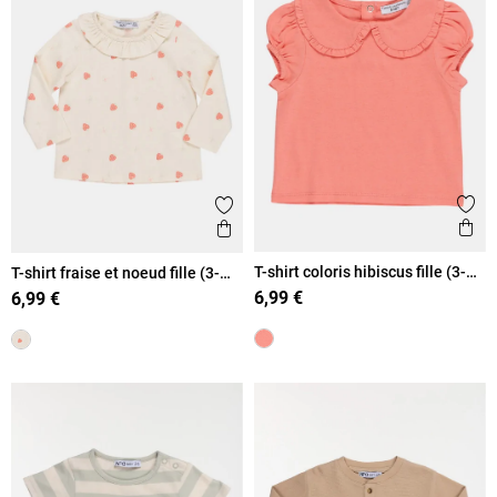
Ajout
Ajouter aux favoris
Ape
Aperçu rapide
T-shirt coloris hibiscus fille (3-
T-shirt fraise et noeud fille (3-
36M)
36M)
6,99 €
6,99 €