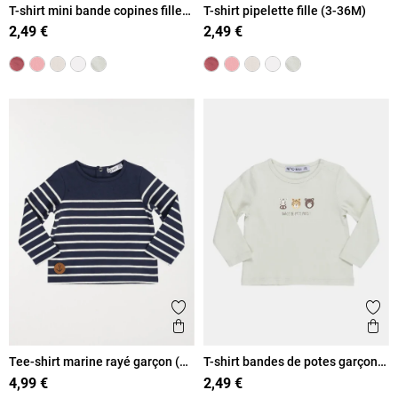
T-shirt mini bande copines fille
T-shirt pipelette fille (3-36M)
(3-36M)
2,49 €
2,49 €
Ajouter aux favoris
Ajout
Aperçu rapide
Ape
Tee-shirt marine rayé garçon (3-
T-shirt bandes de potes garçon
36M)
(3-36M)
4,99 €
2,49 €