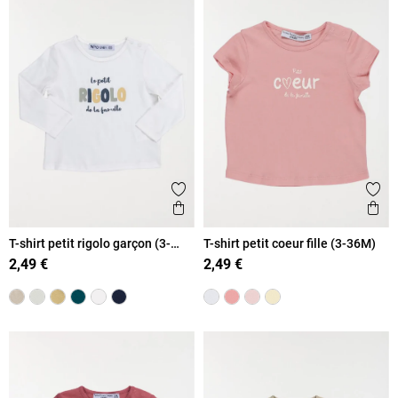
Ajouter aux favoris
Ajout
Aperçu rapide
Ape
T-shirt petit rigolo garçon (3-
T-shirt petit coeur fille (3-36M)
36M)
2,49 €
2,49 €