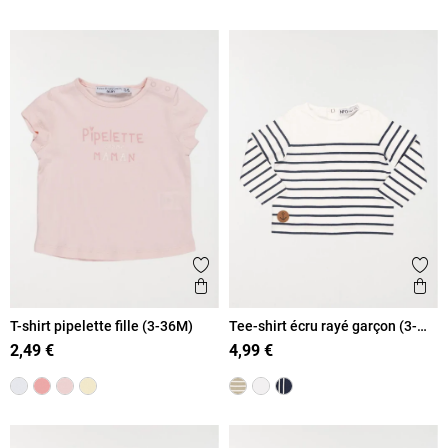
Ajouter aux favoris
Ajout
Aperçu rapide
Ape
T-shirt pipelette fille (3-36M)
Tee-shirt écru rayé garçon (3-
36M)
2,49 €
4,99 €