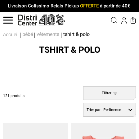
Livraison Colissimo Relais Pickup
OFFERTE
à partir de 40€
Menu
0
Compt
Pa
bébé
vêtements
tshirt & polo
accueil
TSHIRT & POLO
Filtrer
121 produits.
Trier par :
Pertinence