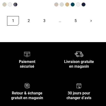
1
2
3
…
5
keyboard_arrow_right
Suivant
Retour en haut
Paiement
Livraison gratuite
sécurisé
en magasin
Retour & échange
30 jours pour
gratuit en magasin
changer d’avis