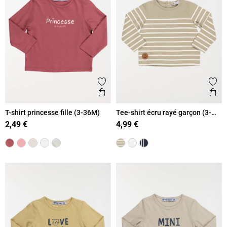
Ajouter aux favoris
Ajout
Aperçu rapide
Ape
T-shirt princesse fille (3-36M)
Tee-shirt écru rayé garçon (3-
36M)
2,49 €
4,99 €