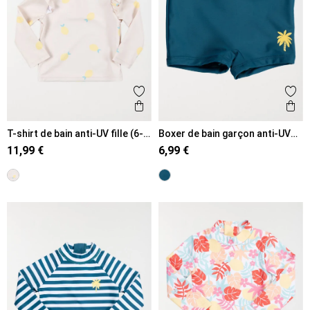
Ajouter aux favoris
Ajout
Aperçu rapide
Ape
T-shirt de bain anti-UV fille (6-
Boxer de bain garçon anti-UV
36M)
(6-36M)
11,99 €
6,99 €