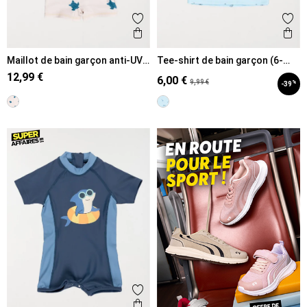
Ajouter aux favoris
Ajout
Aperçu rapide
Ape
Maillot de bain garçon anti-UV
Tee-shirt de bain garçon (6-
(6-36M)
36M)
12,99 €
6,00 €
9,99 €
%
-39
Ajouter aux favoris
Aperçu rapide