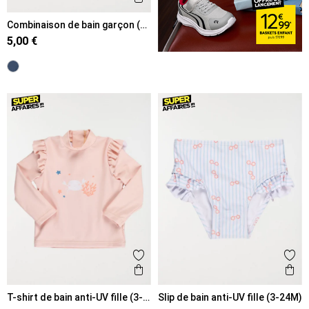
Combinaison de bain garçon (3-
24M)
5,00 €
Ajouter aux favoris
Ajout
Aperçu rapide
Ape
T-shirt de bain anti-UV fille (3-
Slip de bain anti-UV fille (3-24M)
36M)