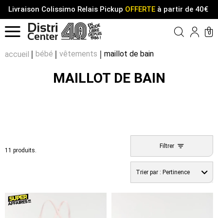
Livraison Colissimo Relais Pickup
OFFERTE
à partir de 40€
Menu
0
Compt
Pa
bébé
vêtements
maillot de bain
accueil
MAILLOT DE BAIN
Filtrer
11 produits.
Trier par :
Pertinence