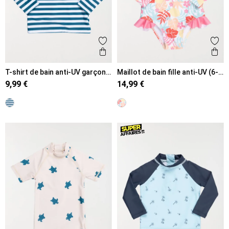
Ajouter aux favoris
Ajout
Aperçu rapide
Ape
T-shirt de bain anti-UV garçon
Maillot de bain fille anti-UV (6-
(6-36M)
36M)
9,99 €
14,99 €