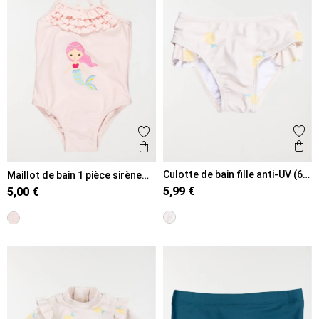
Ajout
Ajouter aux favoris
Ape
Aperçu rapide
Culotte de bain fille anti-UV (6-
Maillot de bain 1 pièce sirène
36M)
fille
5,99 €
5,00 €