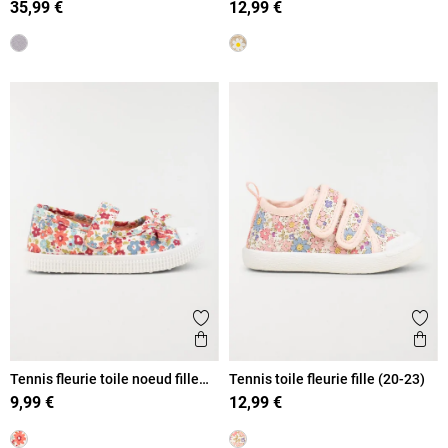
35,99 €
12,99 €
Ajouter aux favoris
Ajout
Aperçu rapide
Ape
Tennis fleurie toile noeud fille
Tennis toile fleurie fille (20-23)
(20-23)
9,99 €
12,99 €