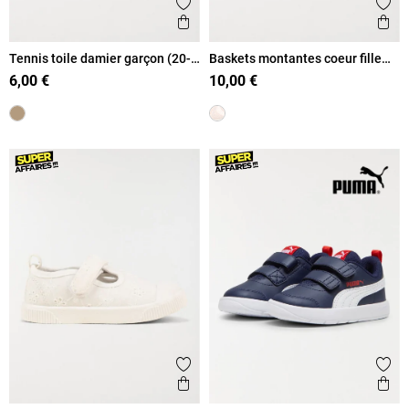
Ajouter aux favoris
Ajout
Aperçu rapide
Ape
Tennis toile damier garçon (20-
Baskets montantes coeur fille
23)
(20-23)
6,00 €
10,00 €
Ajouter aux favoris
Ajout
Aperçu rapide
Ape