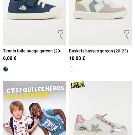
Ajouter aux favoris
Ajout
Aperçu rapide
Ape
Tennis toile nuage garçon (20-
Baskets basses garçon (20-23)
23)
6,00 €
10,00 €