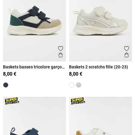
Ajouter aux favoris
Ajout
Aperçu rapide
Ape
Baskets basses tricolore garçon
Baskets 2 scratchs fille (20-23)
(20-23)
8,00 €
8,00 €