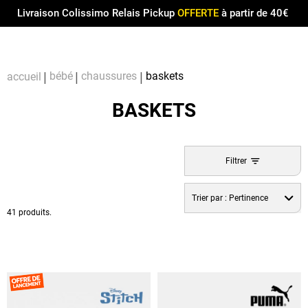
Menu
0
Livraison Colissimo Relais Pickup
OFFERTE
à partir de 40€
Compt
Pa
bébé
chaussures
baskets
accueil
BASKETS
Filtrer
Trier par :
Pertinence
41 produits.