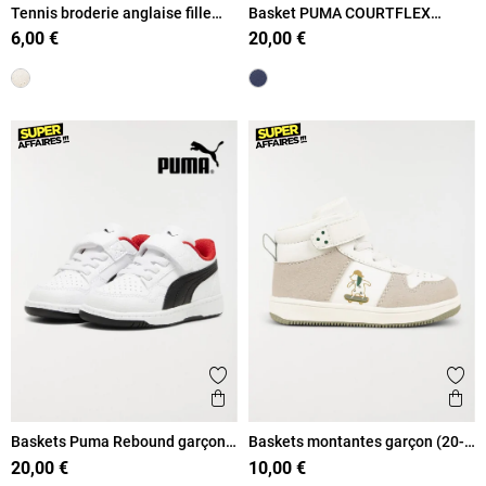
Tennis broderie anglaise fille
Basket PUMA COURTFLEX
(20-23)
garçon (20-23)
6,00 €
20,00 €
Ajouter aux favoris
Ajout
Aperçu rapide
Ape
Baskets Puma Rebound garçon
Baskets montantes garçon (20-
(19-27)
23)
20,00 €
10,00 €