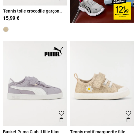
Tennis toile crocodile garçon
(20-23)
15,99 €
Ajouter aux favoris
Ajout
Aperçu rapide
Ape
Basket Puma Club II fille lilas
Tennis motif marguerite fille
(20-27)
(20-23)