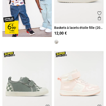
Ajout
Ape
Baskets à lacets étoile fille (20-
23)
12,00 €