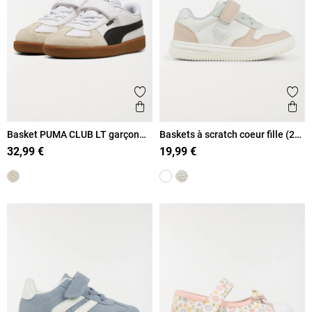
Ajouter aux favoris
Ajout
Aperçu rapide
Ape
Basket PUMA CLUB LT garçon
Baskets à scratch coeur fille (20-
(20-27)
23)
32,99 €
19,99 €