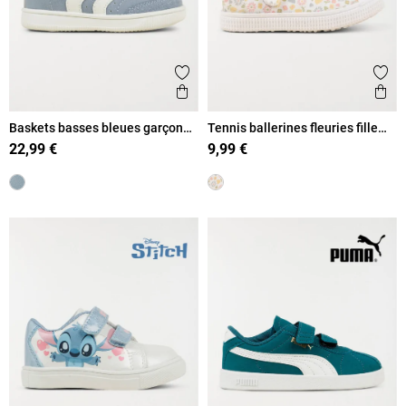
Ajouter aux favoris
Ajout
Aperçu rapide
Ape
Baskets basses bleues garçon
Tennis ballerines fleuries fille
(19-23)
(20-23)
22,99 €
9,99 €