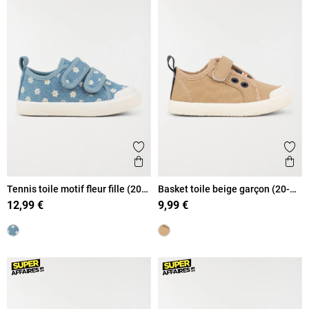
Ajouter aux favoris
Ajout
Aperçu rapide
Ape
Tennis toile motif fleur fille (20-
Basket toile beige garçon (20-
23)
23)
12,99 €
9,99 €