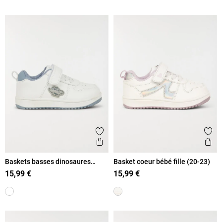
Ajouter aux favoris
Ajout
Aperçu rapide
Ape
Baskets basses dinosaures
Basket coeur bébé fille (20-23)
garçon (20-23)
15,99 €
15,99 €