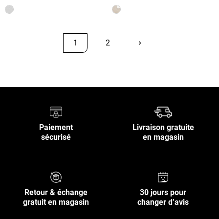
1
2
keyboard_arrow_right
Suivant
Retour en haut
Paiement
Livraison gratuite
sécurisé
en magasin
Retour & échange
30 jours pour
gratuit en magasin
changer d’avis