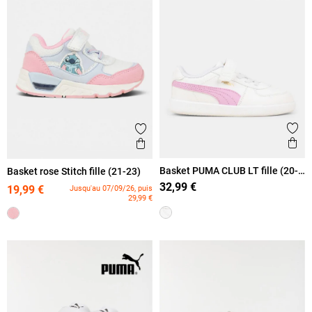
Ajout
Ajouter aux favoris
Ape
Aperçu rapide
Basket PUMA CLUB LT fille (20-
Basket rose Stitch fille (21-23)
27)
32,99 €
19,99 €
Jusqu'au 07/09/26, puis
29,99 €