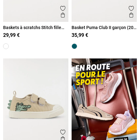
Ajouter aux favoris
Ajout
Aperçu rapide
Ape
Baskets à scratchs Stitch fille
Basket Puma Club II garçon (20-
(20-23)
27)
29,99 €
35,99 €
Ajouter aux favoris
Aperçu rapide