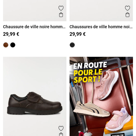
Ajouter aux favoris
Ajout
Aperçu rapide
Ape
Chaussure de ville noire homme
Chaussures de ville homme noir
(40-46)
(41-46)
29,99 €
29,99 €
Ajouter aux favoris
Aperçu rapide