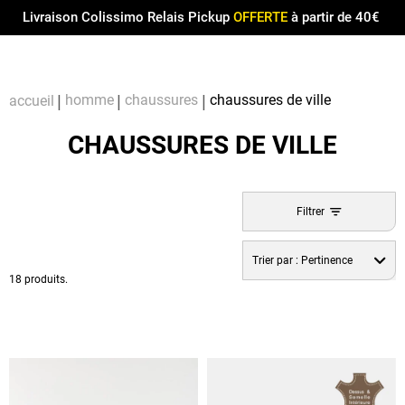
Menu
0
Livraison Colissimo Relais Pickup
OFFERTE
à partir de 40€
Compt
Pa
homme
chaussures
chaussures de ville
accueil
CHAUSSURES DE VILLE
Filtrer
Trier par :
Pertinence
18 produits.