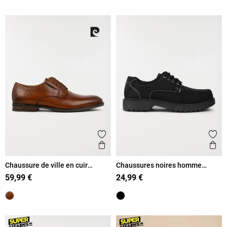
Ajouter aux favoris
Ajout
Aperçu rapide
Ape
Chaussure de ville en cuir
Chaussures noires homme
homme (41-46)
lacets (40-45)
59,99 €
24,99 €