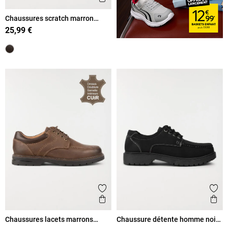
Chaussures scratch marron
homme (40-46)
25,99 €
Ajouter aux favoris
Ajout
Aperçu rapide
Ape
Chaussures lacets marrons
Chaussure détente homme noire
homme (40-46)
(40-45)