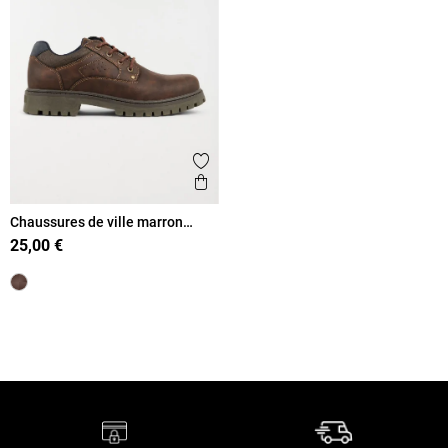
Ajouter aux favoris
Aperçu rapide
Chaussures de ville marron
homme (40-45)
25,00 €
Retour en haut