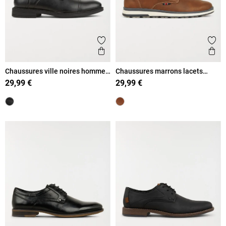
Ajouter aux favoris
Ajout
Aperçu rapide
Ape
Chaussures ville noires homme
Chaussures marrons lacets
(40-45)
homme (41-46)
29,99 €
29,99 €