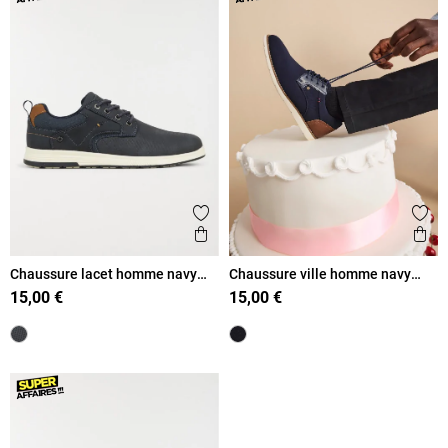
Ajouter aux favoris
Ajout
Aperçu rapide
Ape
Chaussure lacet homme navy
Chaussure ville homme navy
(40-45)
(40-46)
15,00 €
15,00 €