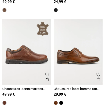
49,99 €
24,99 €
Ajouter aux favoris
Ajout
Aperçu rapide
Ape
Chaussures lacets marrons
Chaussures lacet homme tan
homme (41-46)
(40-46)
49,99 €
29,99 €