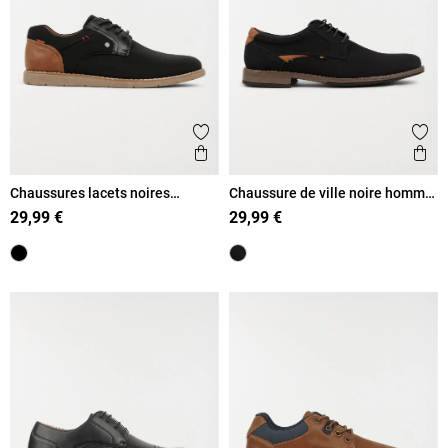
Ajouter aux favoris
Ajout
Aperçu rapide
Ape
Chaussures lacets noires
Chaussure de ville noire homme
homme (40-46)
(41-46)
29,99 €
29,99 €