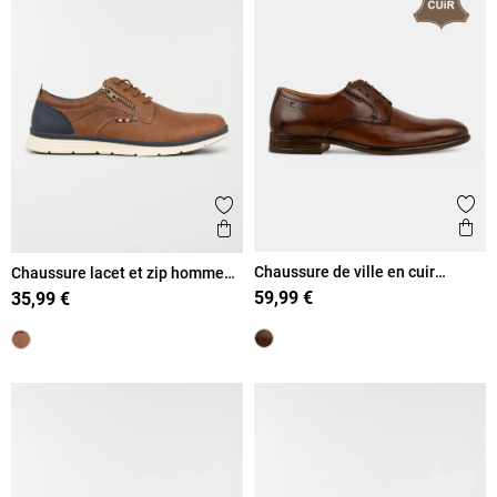
Ajout
Ajouter aux favoris
Ape
Aperçu rapide
Chaussure de ville en cuir
Chaussure lacet et zip homme
homme (41-46)
(41-46)
59,99 €
35,99 €