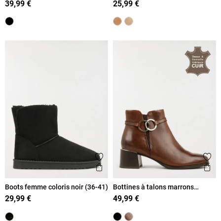
39,99 €
25,99 €
Ajouter aux favoris
Ajout
Aperçu rapide
Ape
Boots femme coloris noir (36-41)
Bottines à talons marrons
femme (36-41)
29,99 €
49,99 €