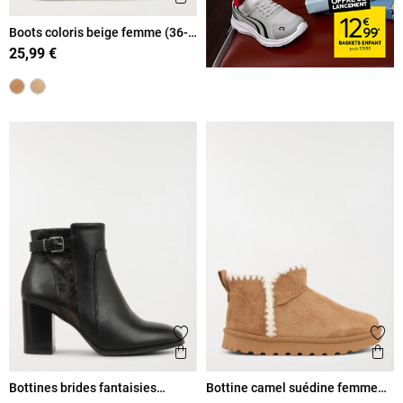
Boots coloris beige femme (36-
41)
25,99 €
Ajouter aux favoris
Ajout
Aperçu rapide
Ape
Bottines brides fantaisies
Bottine camel suédine femme
femme (36-41)
(36-41)