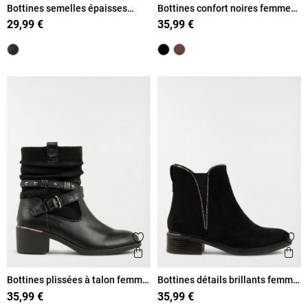
Bottines semelles épaisses
Bottines confort noires femme
femme (36-41)
(37-42)
29,99 €
35,99 €
Ajouter aux favoris
Ajout
Aperçu rapide
Ape
Bottines plissées à talon femme
Bottines détails brillants femme
(36-41)
(36-41)
35,99 €
35,99 €