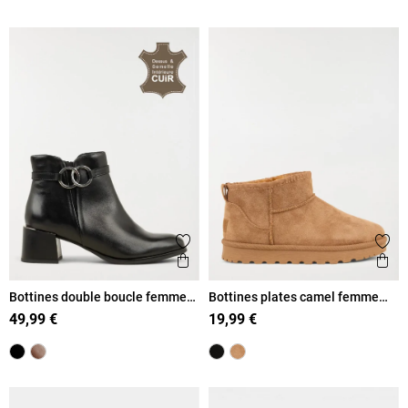
Ajouter aux favoris
Ajout
Aperçu rapide
Ape
Bottines double boucle femme
Bottines plates camel femme
(36-41)
(36-41)
49,99 €
19,99 €