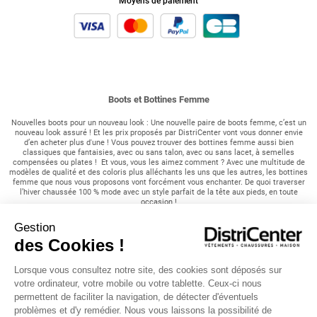
Moyens de paiement
Boots et Bottines Femme
Nouvelles boots pour un nouveau look : Une nouvelle paire de boots femme, c’est un
nouveau look assuré ! Et les prix proposés par DistriCenter vont vous donner envie
d’en acheter plus d'une ! Vous pouvez trouver des bottines femme aussi bien
classiques que fantaisies, avec ou sans talon, avec ou sans lacet, à semelles
compensées ou plates ! Et vous, vous les aimez comment ? Avec une multitude de
modèles de qualité et des coloris plus alléchants les uns que les autres, les bottines
femme que nous vous proposons vont forcément vous enchanter. De quoi traverser
l’hiver chaussée 100 % mode avec un style parfait de la tête aux pieds, en toute
occasion !
Gestion
Une collection tendance à petits prix :
des Cookies !
Chaussures à talons, boots à franges, à pompons ornées de corde tressée... Des low
boots stylées aux bottines à lacets vintage, le modèle qui correspond le mieux à votre
style se trouve parmi nos modèles, au meilleur prix ! Esprit rock ou citadin, nature ou
Lorsque vous consultez notre site, des cookies sont déposés sur
sophistiqué, quelles que soient vos influences, un vent de nouveauté va souffler dans
votre ordinateur, votre mobile ou votre tablette. Ceux-ci nous
votre dressing. Avec nos chaussures fourrées, vous allez affronter le froid avec
permettent de faciliter la navigation, de détecter d'éventuels
élégance. Envie d’affiner vos jambes, votre silhouette ? Prenez de la hauteur en
craquant pour une paire de boots à talons ! DistriCenter vous propose une large
problèmes et d'y remédier. Nous vous laissons la possibilité de