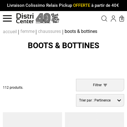
Livraison Colissimo Relais Pickup
OFFERTE
à partir de 40€
Menu
0
Compt
Pa
femme
chaussures
boots & bottines
accueil
BOOTS & BOTTINES
Filtrer
112 produits.
Trier par :
Pertinence