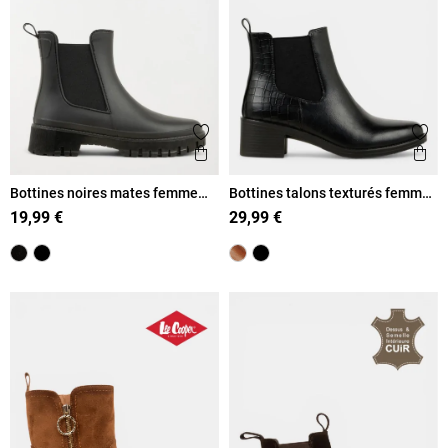
Ajouter aux favoris
Ajout
Aperçu rapide
Ape
Bottines noires mates femme
Bottines talons texturés femme
(36-41)
(36-41)
19,99 €
29,99 €