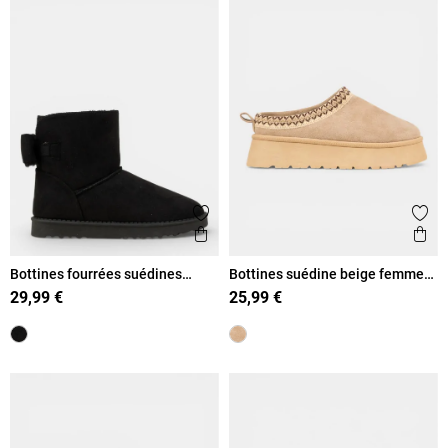
Ajouter aux favoris
Ajout
Aperçu rapide
Ape
Bottines fourrées suédines
Bottines suédine beige femme
femme (36-41)
(36-41)
29,99 €
25,99 €