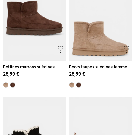
Ajouter aux favoris
Ajout
Aperçu rapide
Ape
Bottines marrons suédines
Boots taupes suédines femme
femme (36-41)
(36-41)
25,99 €
25,99 €