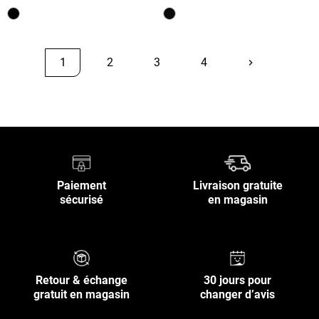
1
2
3
4
keyboard_arrow_right
Suivant
Retour en haut
Paiement
Livraison gratuite
sécurisé
en magasin
Retour & échange
30 jours pour
gratuit en magasin
changer d’avis