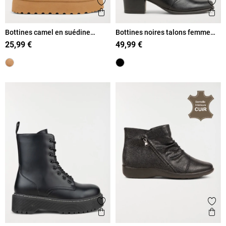
Ajouter aux favoris
Ajout
Aperçu rapide
Ape
Bottines camel en suédine
Bottines noires talons femme
femme (36-41)
(36-41)
25,99 €
49,99 €
Ajouter aux favoris
Ajout
Aperçu rapide
Ape