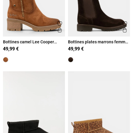
Ajouter aux favoris
Ajout
Aperçu rapide
Ape
Bottines camel Lee Cooper
Bottines plates marrons femme
femme (36-41)
(36-41)
49,99 €
49,99 €