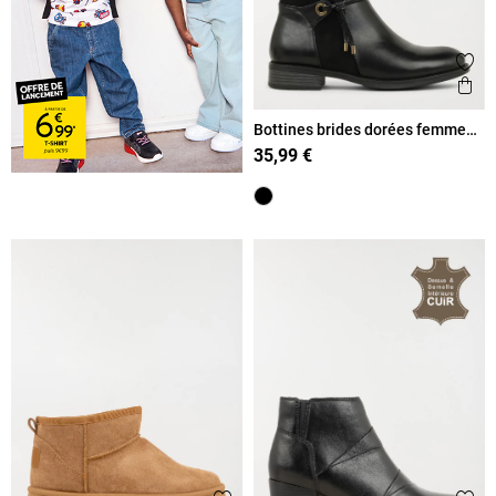
Ajout
Ape
Bottines brides dorées femme
(36-41)
35,99 €