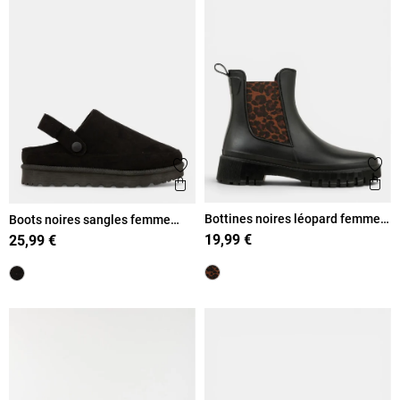
Ajout
Ajouter aux favoris
Ape
Aperçu rapide
Bottines noires léopard femme
Boots noires sangles femme
(36-41)
(36-41)
19,99 €
25,99 €