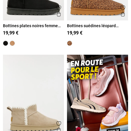
Ajouter aux favoris
Ajout
Aperçu rapide
Ape
Bottines plates noires femme
Bottines suédines léopard
(36-41)
femme (36-41)
19,99 €
19,99 €
Ajouter aux favoris
Aperçu rapide