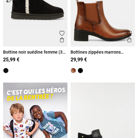
Ajouter aux favoris
Ajout
Aperçu rapide
Ape
Bottine noir suédine femme (36-
Bottines zippées marrons
41)
femme (36-41)
25,99 €
29,99 €