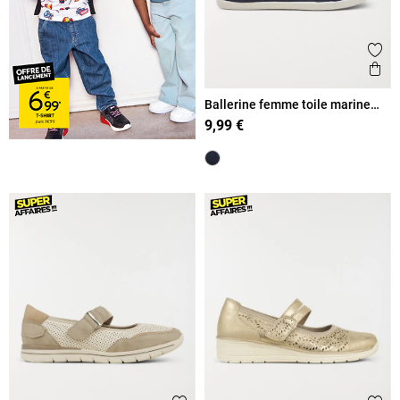
Ajout
Ape
Ballerine femme toile marine
(36-42)
9,99 €