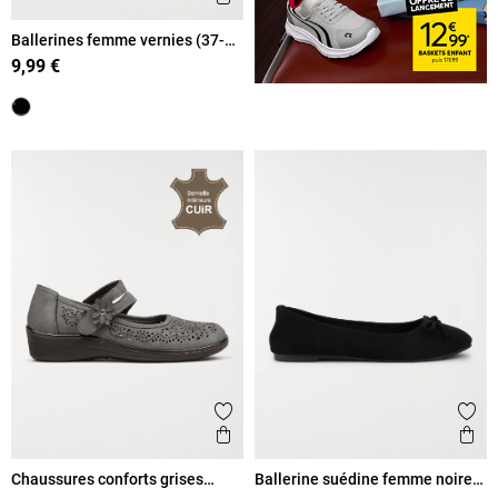
Ballerines femme vernies (37-
42)
9,99 €
Ajouter aux favoris
Ajout
Aperçu rapide
Ape
Chaussures conforts grises
Ballerine suédine femme noire
femme (36-41)
(37-42)