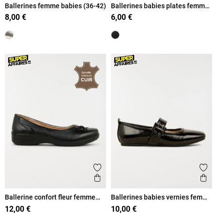
Ballerines femme babies (36-42)
Ballerines babies plates femme
(36-41)
8,00 €
6,00 €
Ajouter aux favoris
Ajout
Aperçu rapide
Ape
Ballerine confort fleur femme
Ballerines babies vernies femme
(36-41)
(36-41)
12,00 €
10,00 €