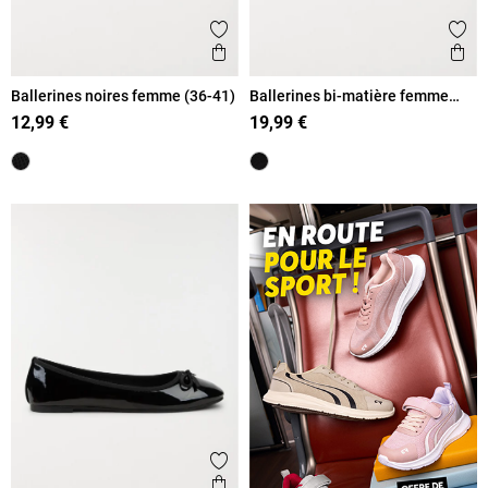
Ajouter aux favoris
Ajout
Aperçu rapide
Ape
Ballerines noires femme (36-41)
Ballerines bi-matière femme
(36-41)
12,99 €
19,99 €
Ajouter aux favoris
Aperçu rapide