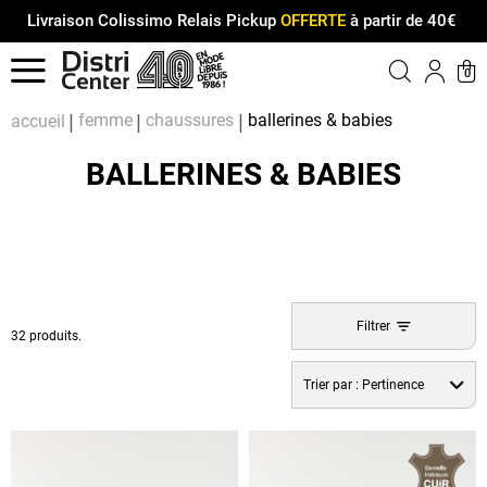
Livraison Colissimo Relais Pickup
OFFERTE
à partir de 40€
Menu
0
Compt
Pa
femme
chaussures
ballerines & babies
accueil
BALLERINES & BABIES
Filtrer
32 produits.
Trier par :
Pertinence