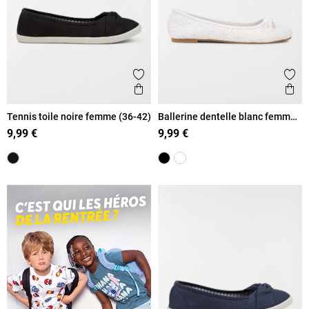
Ajouter aux favoris
Ajout
Aperçu rapide
Ape
Tennis toile noire femme (36-42)
Ballerine dentelle blanc femme
(36-41)
9,99 €
9,99 €