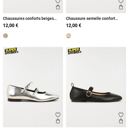
Ajouter aux favoris
Ajout
Aperçu rapide
Ape
Chaussures conforts beiges
Chaussure semelle confort
femme (36-41)
femme (36-41)
12,00 €
12,00 €
Ajouter aux favoris
Ajout
Aperçu rapide
Ape