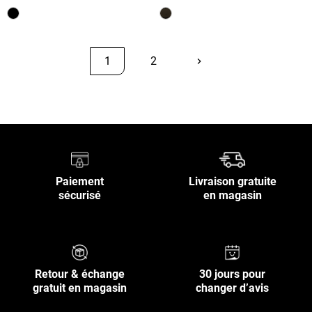
1
2
keyboard_arrow_right
Suivant
Retour en haut
Paiement
Livraison gratuite
sécurisé
en magasin
Retour & échange
30 jours pour
gratuit en magasin
changer d’avis