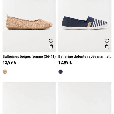
Ajouter aux favoris
Ajout
Aperçu rapide
Ape
Ballerines beiges femme (36-41)
Ballerine détente rayée marine
(36-41)
12,99 €
12,99 €