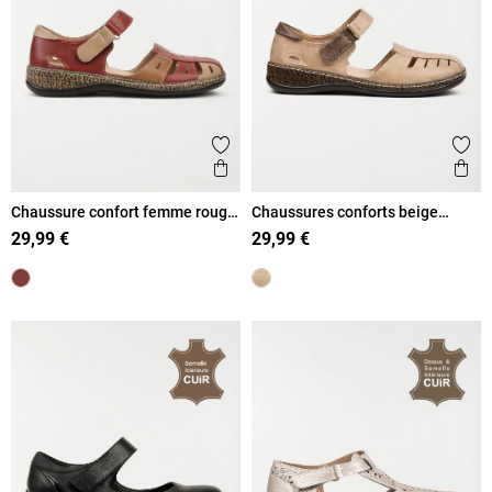
Ajouter aux favoris
Ajout
Aperçu rapide
Ape
Chaussure confort femme rouge
Chaussures conforts beige
(36-42)
femme (37-42)
29,99 €
29,99 €