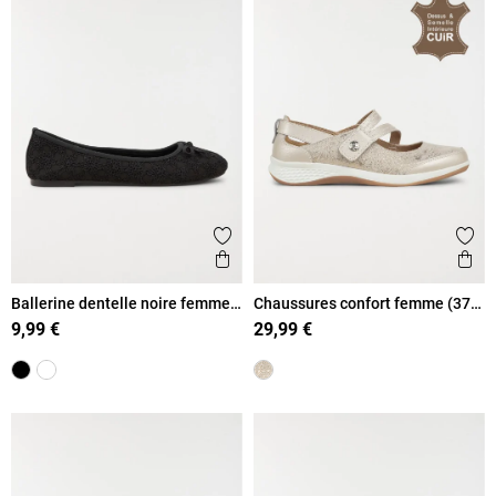
Ajouter aux favoris
Ajout
Aperçu rapide
Ape
Ballerine dentelle noire femme
Chaussures confort femme (37-
(36-41)
42)
9,99 €
29,99 €