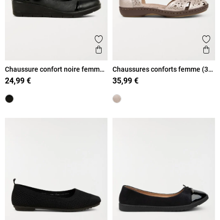
Ajouter aux favoris
Ajout
Aperçu rapide
Ape
Chaussure confort noire femme
Chaussures conforts femme (37-
(36-41)
42)
24,99 €
35,99 €