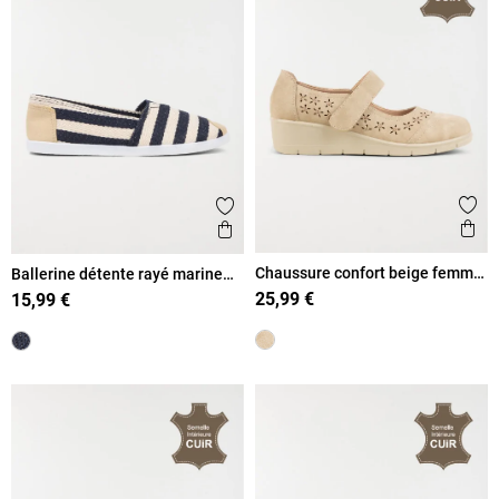
Ajout
Ajouter aux favoris
Ape
Aperçu rapide
Chaussure confort beige femme
Ballerine détente rayé marine
(36-41)
(36-41)
25,99 €
15,99 €