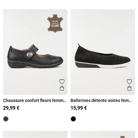
Ajouter aux favoris
Ajout
Aperçu rapide
Ape
Chaussure confort fleurs femme
Ballerines détente noires femme
(36-41)
(37-42)
29,99 €
15,99 €