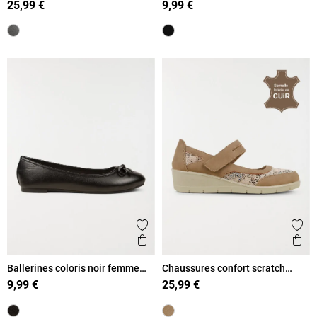
25,99 €
9,99 €
Ajouter aux favoris
Ajout
Aperçu rapide
Ape
Ballerines coloris noir femme
Chaussures confort scratch
(37-42)
femme (36-41)
9,99 €
25,99 €