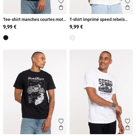
Ajouter aux favoris
Ajout
Aperçu rapide
Ape
Tee-shirt manches courtes moto
T-shirt imprimé speed rebels
homme
homme
9,99 €
9,99 €
Ajouter aux favoris
Ajout
Aperçu rapide
Ape