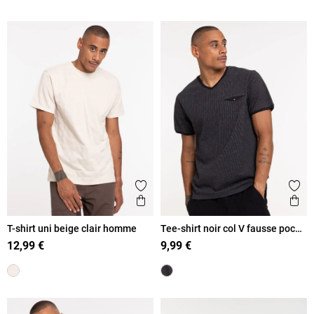
Ajouter aux favoris
Ajout
Aperçu rapide
Ape
T-shirt uni beige clair homme
Tee-shirt noir col V fausse poche
homme
12,99 €
9,99 €