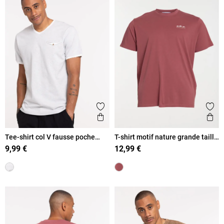
Ajouter aux favoris
Ajout
Aperçu rapide
Ape
Tee-shirt col V fausse poche
T-shirt motif nature grande taille
homme
homme
9,99 €
12,99 €