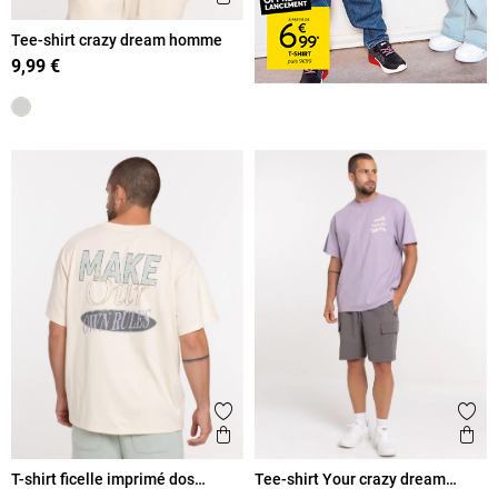
Tee-shirt crazy dream homme
9,99 €
Ajouter aux favoris
Ajout
Aperçu rapide
Ape
T-shirt ficelle imprimé dos
Tee-shirt Your crazy dream
homme
homme