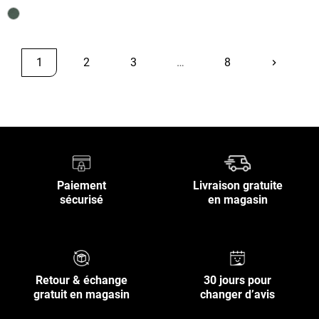
1
2
3
…
8
keyboard_arrow_right
Suivant
Retour en haut
Paiement
Livraison gratuite
sécurisé
en magasin
Retour & échange
30 jours pour
gratuit en magasin
changer d’avis