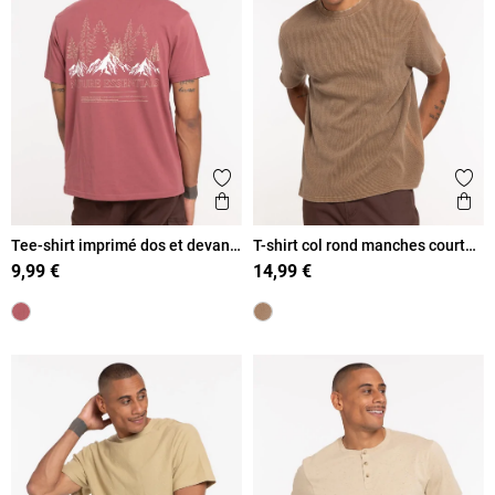
Ajouter aux favoris
Ajout
Aperçu rapide
Ape
Tee-shirt imprimé dos et devant
T-shirt col rond manches courtes
homme
homme
9,99 €
14,99 €