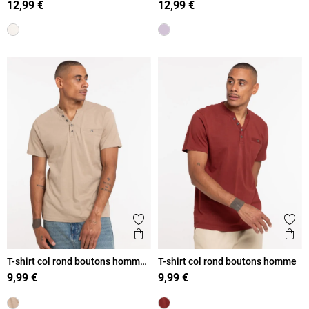
12,99 €
12,99 €
Ajouter aux favoris
Ajout
Aperçu rapide
Ape
T-shirt col rond boutons homme
T-shirt col rond boutons homme
taupe
9,99 €
9,99 €