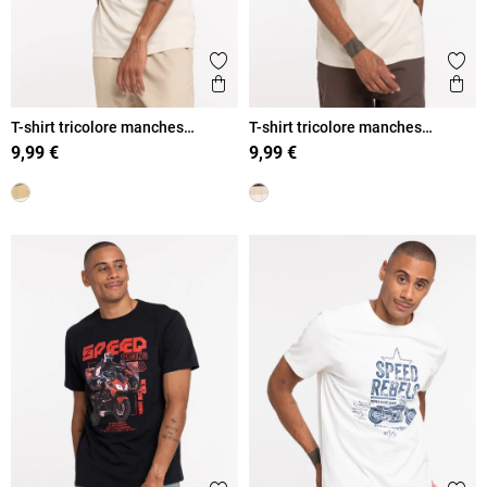
Ajouter aux favoris
Ajout
Aperçu rapide
Ape
T-shirt tricolore manches
T-shirt tricolore manches
courtes homme
courtes homme
9,99 €
9,99 €