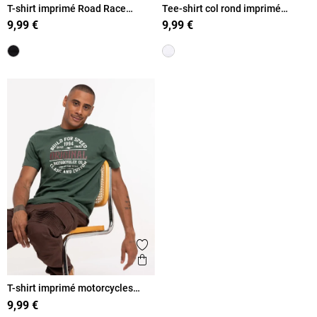
T-shirt imprimé Road Race
Tee-shirt col rond imprimé
homme
voiture homme
9,99 €
9,99 €
Ajouter aux favoris
Aperçu rapide
T-shirt imprimé motorcycles
homme
9,99 €