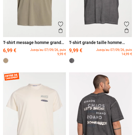
Ajouter aux favoris
Ajout
Aperçu rapide
Ape
T-shirt message homme grande
T-shirt grande taille homme
taille
imprimé dos
6,99 €
9,99 €
Jusqu'au 07/09/26, puis
Jusqu'au 07/09/26, puis
9,99 €
14,99 €