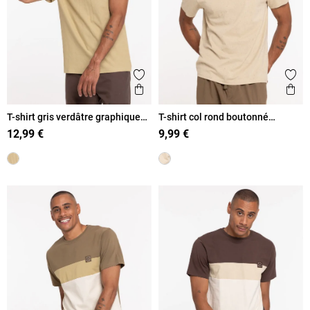
Ajouter aux favoris
Ajout
Aperçu rapide
Ape
T-shirt gris verdâtre graphique
T-shirt col rond boutonné
homme
homme
12,99 €
9,99 €