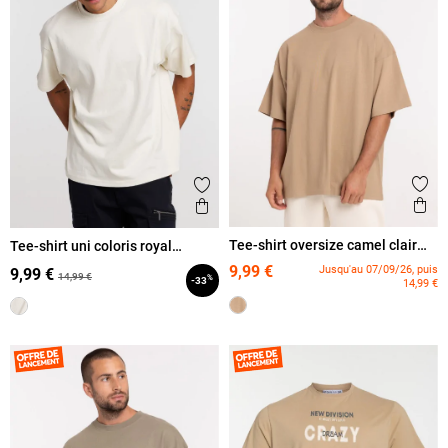
Ajout
Ajouter aux favoris
Ape
Aperçu rapide
Tee-shirt oversize camel clair
Tee-shirt uni coloris royal
homme
homme
9,99 €
Jusqu'au 07/09/26, puis
9,99 €
14,99 €
%
-33
14,99 €