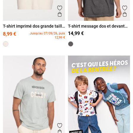
Ajouter aux favoris
Ajout
Aperçu rapide
Ape
T-shirt imprimé dos grande taille
T-shirt message dos et devant
homme
homme
14,99 €
8,99 €
Jusqu'au 07/09/26, puis
12,99 €
Ajouter aux favoris
Aperçu rapide