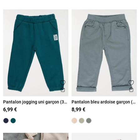
Ajouter aux favoris
Ajout
Aperçu rapide
Ape
Pantalon jogging uni garçon (3-
Pantalon bleu ardoise garçon (3-
36M)
36M)
6,99 €
8,99 €