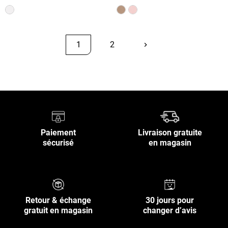
1
2
keyboard_arrow_right
Suivant
Retour en haut
Paiement
Livraison gratuite
sécurisé
en magasin
Retour & échange
30 jours pour
gratuit en magasin
changer d’avis