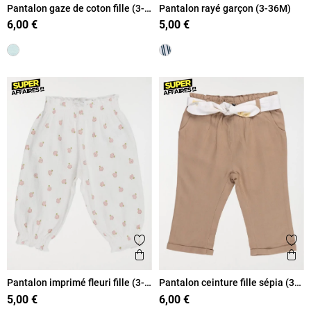
Pantalon gaze de coton fille (3-
Pantalon rayé garçon (3-36M)
36M)
6,00 €
5,00 €
Ajouter aux favoris
Ajout
Aperçu rapide
Ape
Pantalon imprimé fleuri fille (3-
Pantalon ceinture fille sépia (3-
36M)
36M)
5,00 €
6,00 €