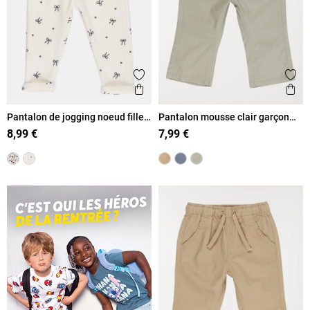
Ajouter aux favoris
Ajout
Aperçu rapide
Ape
Pantalon de jogging noeud fille
Pantalon mousse clair garçon
(3-36M)
(3-36M)
8,99 €
7,99 €