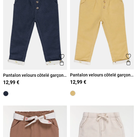
Ajout
Ajouter aux favoris
Ape
Aperçu rapide
Pantalon velours côtelé garçon
Pantalon velours côtelé garçon
(3-36M)
(3-36M)
12,99 €
12,99 €