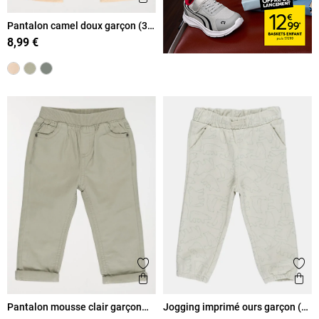
Pantalon camel doux garçon (3-
36M)
8,99 €
Ajouter aux favoris
Ajout
Aperçu rapide
Ape
Pantalon mousse clair garçon
Jogging imprimé ours garçon (3-
(3-36M)
36M)