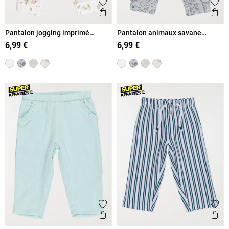
Ajouter aux favoris
Ajout
Aperçu rapide
Ape
Pantalon jogging imprimé
Pantalon animaux savane
garçon (3-36M)
garçon (3-36M)
6,99 €
6,99 €
Ajouter aux favoris
Ajout
Aperçu rapide
Ape