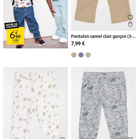
Ajout
Ape
Pantalon camel clair garçon (3-
36M)
7,99 €