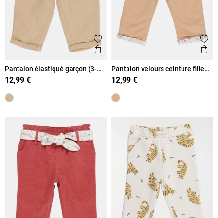
Ajouter aux favoris
Ajout
Aperçu rapide
Ape
Pantalon élastiqué garçon (3-
Pantalon velours ceinture fille
36M)
(3-36M)
12,99 €
12,99 €