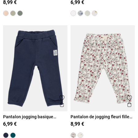
8,99 €
6,99 €
Ajouter aux favoris
Ajout
Aperçu rapide
Ape
Pantalon jogging basique
Pantalon de jogging fleuri fille
garçon (3-36M)
(3-36M)
6,99 €
8,99 €