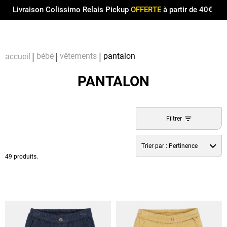
Menu
0
Livraison Colissimo Relais Pickup
OFFERTE
à partir de 40€
Compt
Pa
bébé
vêtements
pantalon
accueil
PANTALON
Filtrer
Trier par :
Pertinence
49 produits.