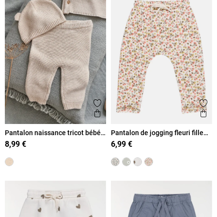
Ajouter aux favoris
Ajout
Aperçu rapide
Ape
Pantalon naissance tricot bébé
Pantalon de jogging fleuri fille
(0-6M)
(3-36M)
8,99 €
6,99 €