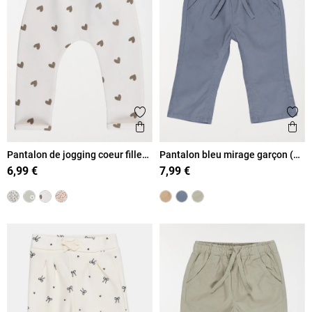
Ajouter aux favoris
Ajout
Aperçu rapide
Ape
Pantalon de jogging coeur fille
Pantalon bleu mirage garçon (3-
(3-36M)
36M)
6,99 €
7,99 €