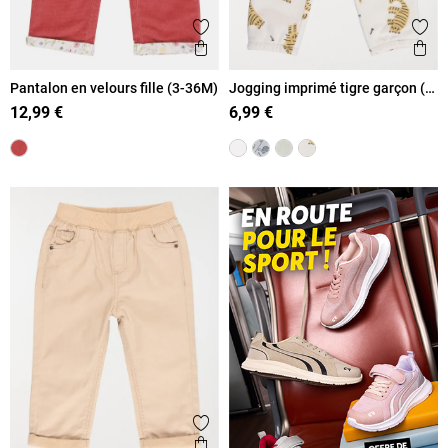
Ajouter aux favoris
Ajout
Aperçu rapide
Ape
Pantalon en velours fille (3-36M)
Jogging imprimé tigre garçon (3-
36M)
12,99 €
6,99 €
Ajouter aux favoris
Aperçu rapide