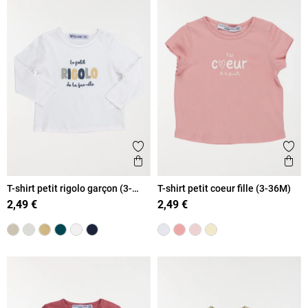
Ajouter aux favoris
Ajout
Aperçu rapide
Ape
T-shirt petit rigolo garçon (3-
T-shirt petit coeur fille (3-36M)
36M)
2,49 €
2,49 €