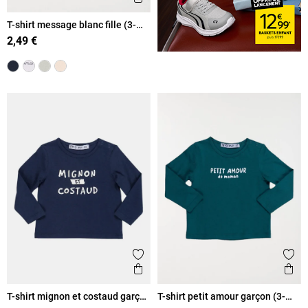
T-shirt message blanc fille (3-
36M)
2,49 €
Ajouter aux favoris
Ajout
Aperçu rapide
Ape
T-shirt mignon et costaud garçon
T-shirt petit amour garçon (3-
(3-36M)
36M)