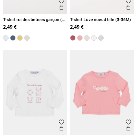
Ajouter aux favoris
Ajout
Aperçu rapide
Ape
T-shirt roi des bêtises garçon (3-
T-shirt Love noeud fille (3-36M)
36M)
2,49 €
2,49 €
Ajouter aux favoris
Ajout
Aperçu rapide
Ape