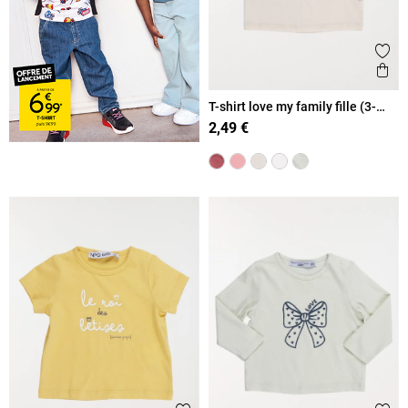
Ajout
Ape
T-shirt love my family fille (3-
36M)
2,49 €