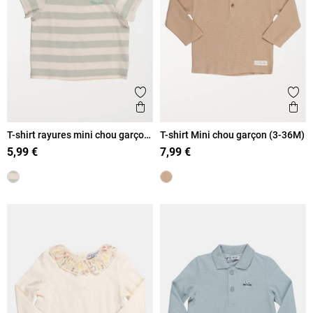
Ajouter aux favoris
Ajout
Aperçu rapide
Ape
T-shirt rayures mini chou garçon
T-shirt Mini chou garçon (3-36M)
(3-36M)
5,99 €
7,99 €