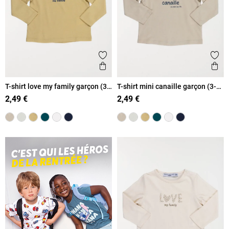
Ajouter aux favoris
Ajout
Aperçu rapide
Ape
T-shirt love my family garçon (3-
T-shirt mini canaille garçon (3-
36M)
36M)
2,49 €
2,49 €