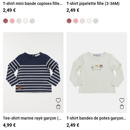
T-shirt mini bande copines fille
T-shirt pipelette fille (3-36M)
(3-36M)
2,49 €
2,49 €
Ajouter aux favoris
Ajout
Aperçu rapide
Ape
Tee-shirt marine rayé garçon (3-
T-shirt bandes de potes garçon
36M)
(3-36M)
4,99 €
2,49 €