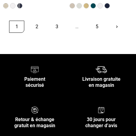
1
2
3
…
5
keyboard_arrow_right
Suivant
Retour en haut
Paiement
Livraison gratuite
sécurisé
en magasin
Retour & échange
30 jours pour
gratuit en magasin
changer d’avis