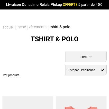
Menu
0
Livraison Colissimo Relais Pickup
OFFERTE
à partir de 40€
Compt
Pa
bébé
vêtements
tshirt & polo
accueil
TSHIRT & POLO
Filtrer
Trier par :
Pertinence
121 produits.