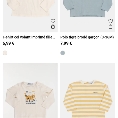
Ajouter aux favoris
Ajout
Aperçu rapide
Ape
T-shirt col volant imprimé fille
Polo tigre brodé garçon (3-36M)
(3-36M)
6,99 €
7,99 €