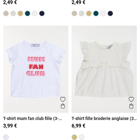
2,49 €
2,49 €
Ajouter aux favoris
Ajout
Aperçu rapide
Ape
T-shirt mum fan club fille (3-
T-shirt fille broderie anglaise (3-
36M)
36M)
3,99 €
6,99 €