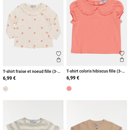
Ajout
Ajouter aux favoris
Ape
Aperçu rapide
T-shirt coloris hibiscus fille (3-
T-shirt fraise et noeud fille (3-
36M)
36M)
6,99 €
6,99 €