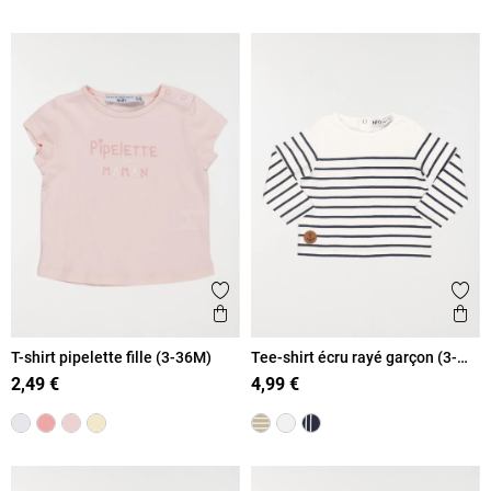
Ajouter aux favoris
Ajout
Aperçu rapide
Ape
T-shirt pipelette fille (3-36M)
Tee-shirt écru rayé garçon (3-
36M)
2,49 €
4,99 €