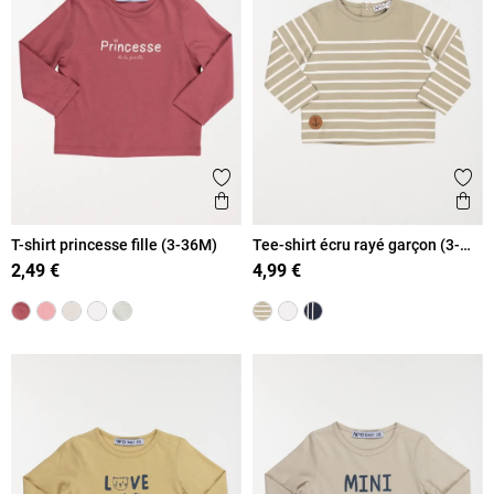
Ajouter aux favoris
Ajout
Aperçu rapide
Ape
T-shirt princesse fille (3-36M)
Tee-shirt écru rayé garçon (3-
36M)
2,49 €
4,99 €