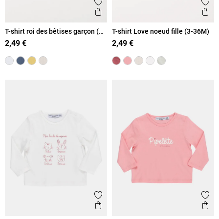
Ajouter aux favoris
Ajout
Aperçu rapide
Ape
T-shirt roi des bêtises garçon (3-
T-shirt Love noeud fille (3-36M)
36M)
2,49 €
2,49 €
Ajouter aux favoris
Ajout
Aperçu rapide
Ape