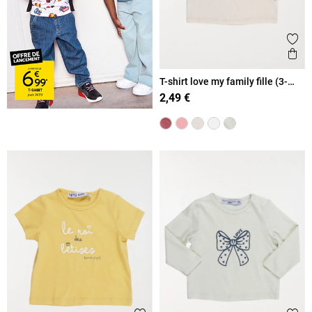
Ajout
Ape
T-shirt love my family fille (3-
36M)
2,49 €