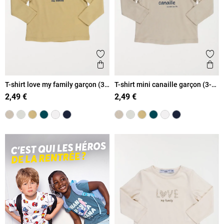
Ajouter aux favoris
Ajout
Aperçu rapide
Ape
T-shirt love my family garçon (3-
T-shirt mini canaille garçon (3-
36M)
36M)
2,49 €
2,49 €