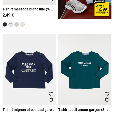
T-shirt message blanc fille (3-
36M)
2,49 €
Ajouter aux favoris
Ajout
Aperçu rapide
Ape
T-shirt mignon et costaud garçon
T-shirt petit amour garçon (3-
(3-36M)
36M)