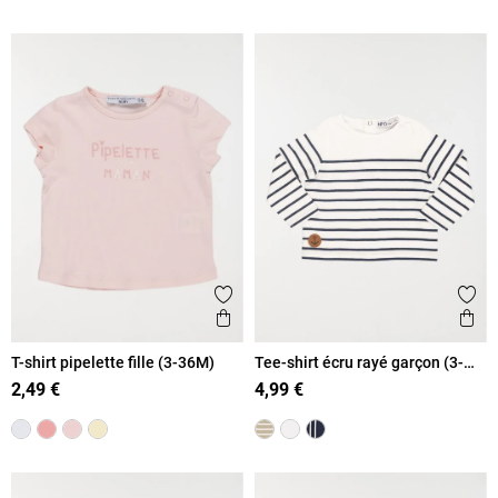
Ajouter aux favoris
Ajout
Aperçu rapide
Ape
T-shirt pipelette fille (3-36M)
Tee-shirt écru rayé garçon (3-
36M)
2,49 €
4,99 €