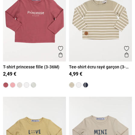
Ajouter aux favoris
Ajout
Aperçu rapide
Ape
T-shirt princesse fille (3-36M)
Tee-shirt écru rayé garçon (3-
36M)
2,49 €
4,99 €