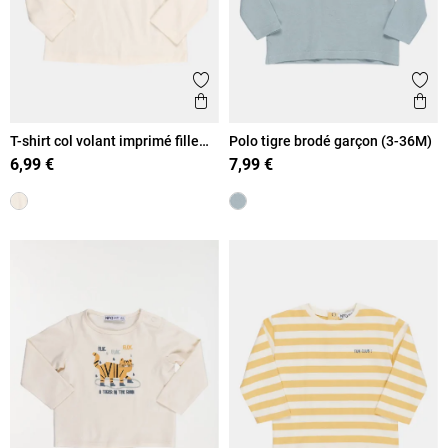
Ajouter aux favoris
Ajout
Aperçu rapide
Ape
T-shirt col volant imprimé fille
Polo tigre brodé garçon (3-36M)
(3-36M)
6,99 €
7,99 €