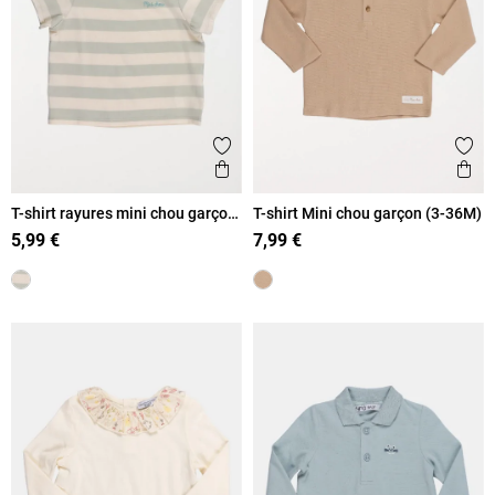
Ajouter aux favoris
Ajout
Aperçu rapide
Ape
T-shirt rayures mini chou garçon
T-shirt Mini chou garçon (3-36M)
(3-36M)
5,99 €
7,99 €