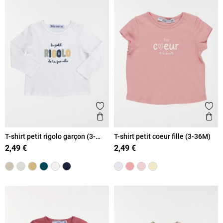
Ajouter aux favoris
Ajout
Aperçu rapide
Ape
T-shirt petit rigolo garçon (3-
T-shirt petit coeur fille (3-36M)
36M)
2,49 €
2,49 €