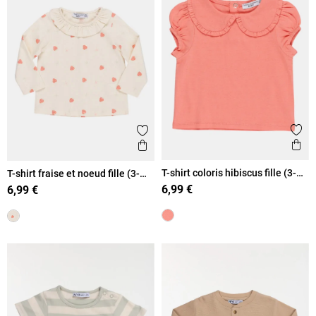
Ajout
Ajouter aux favoris
Ape
Aperçu rapide
T-shirt coloris hibiscus fille (3-
T-shirt fraise et noeud fille (3-
36M)
36M)
6,99 €
6,99 €