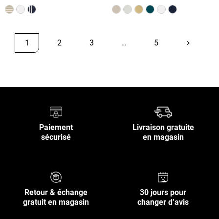
1
2
3
…
5
keyboard_arrow_right
Suivant
Retour en haut
Paiement
Livraison gratuite
sécurisé
en magasin
Retour & échange
30 jours pour
gratuit en magasin
changer d’avis