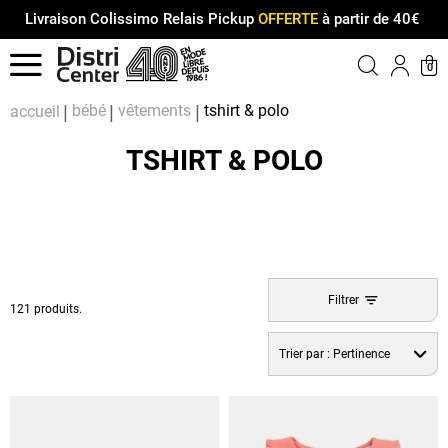
Livraison Colissimo Relais Pickup
OFFERTE
à partir de 40€
Menu
0
Compt
Pa
bébé
vêtements
tshirt & polo
accueil
TSHIRT & POLO
Filtrer
121 produits.
Trier par :
Pertinence