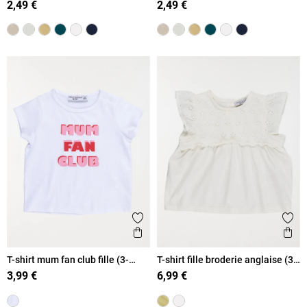
2,49 €
2,49 €
Ajouter aux favoris
Ajout
Aperçu rapide
Ape
T-shirt mum fan club fille (3-
T-shirt fille broderie anglaise (3-
36M)
36M)
3,99 €
6,99 €