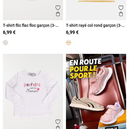
Ajouter aux favoris
Ajout
Aperçu rapide
Ape
T-shirt flic flac floc garçon (3-
T-shirt rayé col rond garçon (3-
36M)
36M)
6,99 €
6,99 €
Ajouter aux favoris
Aperçu rapide