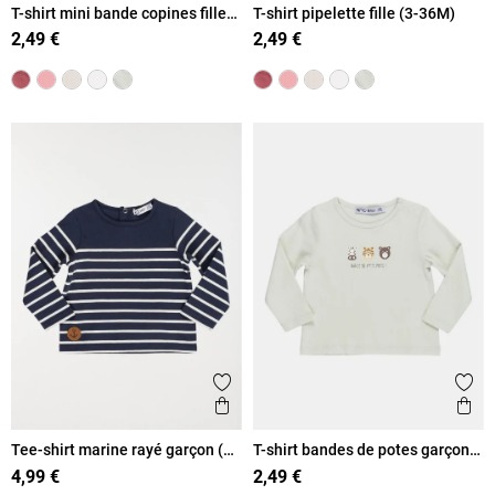
T-shirt mini bande copines fille
T-shirt pipelette fille (3-36M)
(3-36M)
2,49 €
2,49 €
Ajouter aux favoris
Ajout
Aperçu rapide
Ape
Tee-shirt marine rayé garçon (3-
T-shirt bandes de potes garçon
36M)
(3-36M)
4,99 €
2,49 €