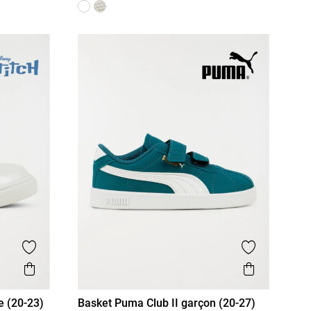
Ajouter aux favoris
Ajouter aux
Aperçu rapide
Aperçu r
le (20-23)
Basket Puma Club II garçon (20-27)
20
21
22
23
24
25
26