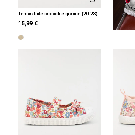
Tennis toile crocodile garçon (20-23)
20
21
22
23
15,99 €