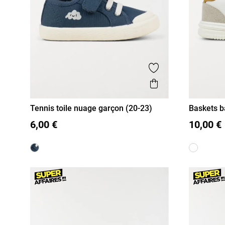
Ajouter aux favor
Aperçu rapide
Tennis toile nuage garçon (20-23)
Baskets b
20
21
22
23
20
21
6,00 €
10,00 €