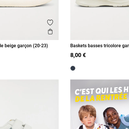
is
Ajouter aux favoris
Aperçu rapide
ile beige garçon (20-23)
Baskets basses tricolore ga
23)
22
23
20
21
22
23
8,00 €