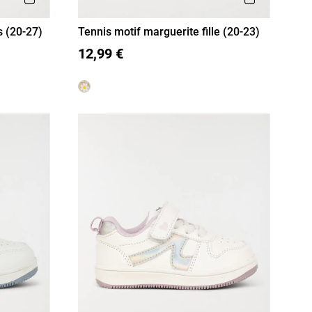
s (20-27)
Tennis motif marguerite fille (20-23)
26
20
21
22
23
12,99 €