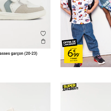
is
Ajouter aux favoris
Aperçu rapide
asses garçon (20-23)
22
23