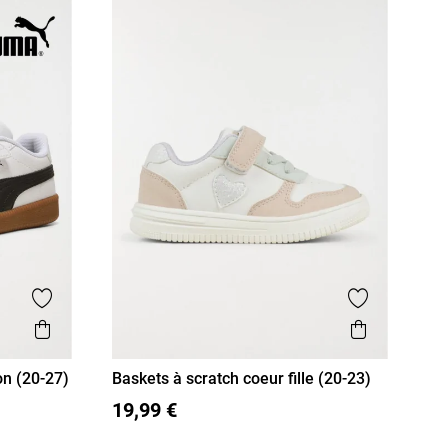
Ajouter aux favoris
Ajouter aux
Aperçu rapide
Aperçu r
n (20-27)
Baskets à scratch coeur fille (20-23)
26
20
21
22
23
19,99 €