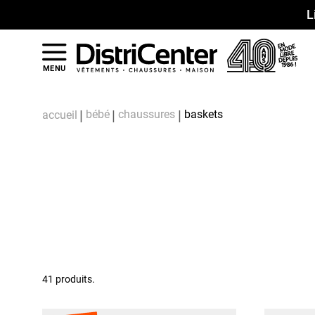
L
MENU
bébé
chaussures
baskets
accueil
41 produits.