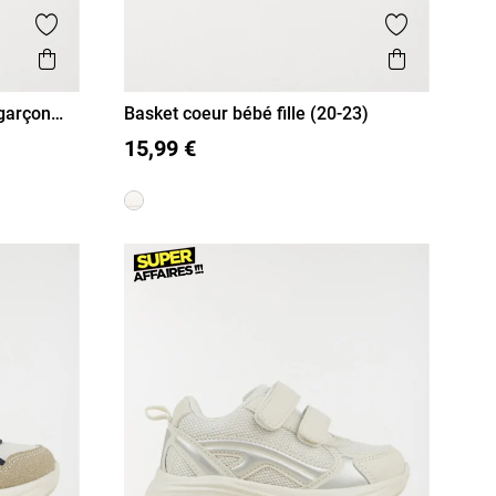
Ajouter aux favoris
Ajouter aux
Aperçu rapide
Aperçu r
garçon
Basket coeur bébé fille (20-23)
20
21
22
23
15,99 €