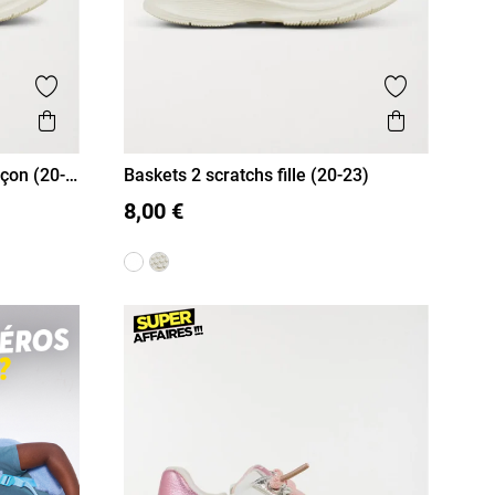
Ajouter aux favoris
Ajouter aux
Aperçu rapide
Aperçu r
rçon (20-
Baskets 2 scratchs fille (20-23)
20
21
22
23
8,00 €