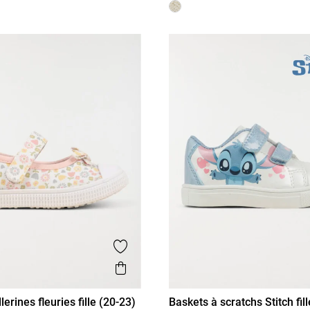
is
Ajouter aux favoris
Aperçu rapide
lerines fleuries fille (20-23)
Baskets à scratchs Stitch fil