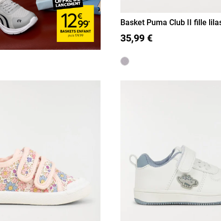
Basket Puma Club II fille lila
20
21
22
23
24
25
35,99 €
27