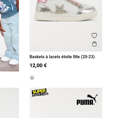
Ajouter aux
Aperçu r
Baskets à lacets étoile fille (20-23)
20
21
22
23
12,00 €