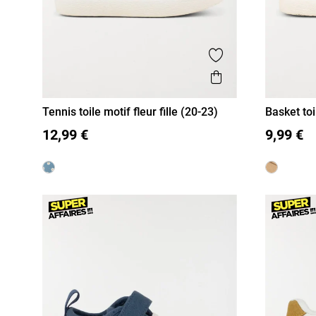
Ajouter aux favor
Aperçu rapide
Tennis toile motif fleur fille (20-23)
Basket to
20
21
22
23
20
21
12,99 €
9,99 €