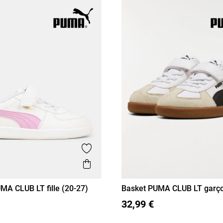
Ajouter aux favoris
is
Aperçu rapide
MA CLUB LT fille (20-27)
Basket PUMA CLUB LT garço
22
23
24
25
26
20
21
22
23
24
25
32,99 €
27