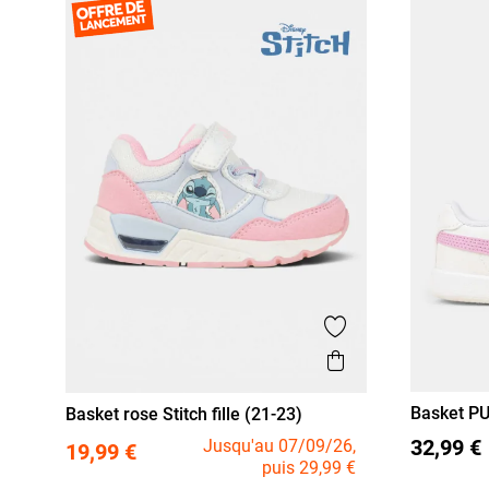
Ajouter aux favor
Aperçu rapide
Basket PU
Basket rose Stitch fille (21-23)
20
21
21
22
23
32,99 €
Jusqu'au 07/09/26,
19,99 €
puis 29,99 €
27