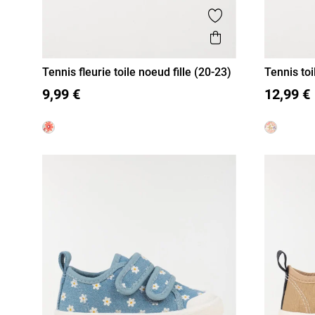
Ajouter aux favor
Aperçu rapide
Tennis fleurie toile noeud fille (20-23)
Tennis toil
20
21
22
23
20
21
9,99 €
12,99 €