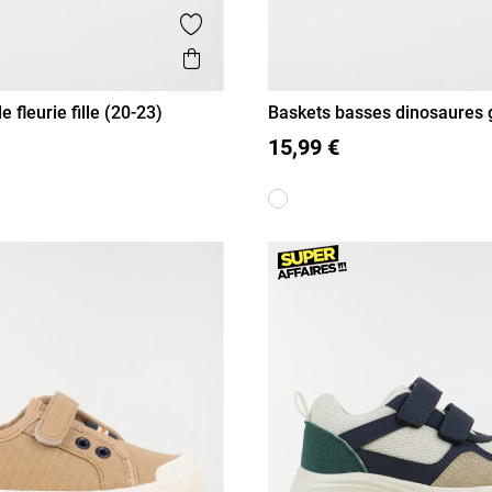
is
Ajouter aux favoris
Aperçu rapide
e fleurie fille (20-23)
Baskets basses dinosaures 
(20-23)
22
23
20
21
22
23
15,99 €