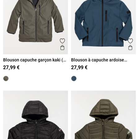
Ajouter aux favoris
Ajout
Aperçu rapide
Ape
Blouson capuche garçon kaki (3-
Blouson à capuche ardoise
12A)
garçon (3-12A)
27,99 €
27,99 €