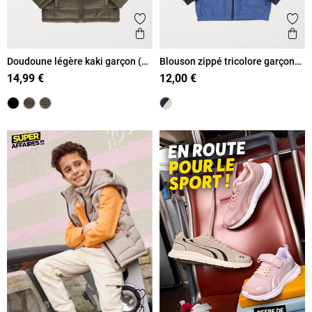
Ajouter aux favoris
Ajout
Aperçu rapide
Ape
Doudoune légère kaki garçon (3-
Blouson zippé tricolore garçon
12A)
(3-12A)
14,99 €
12,00 €
Ajouter aux favoris
Aperçu rapide