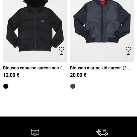
Ajouter aux favoris
Ajout
Aperçu rapide
Ape
Blouson capuche garçon noir (3-
Blouson marine kid garçon (3-
12A)
12A)
12,00 €
20,00 €
Retour en haut