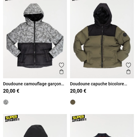
Ajouter aux favoris
Ajout
Aperçu rapide
Ape
Doudoune camouflage garçon
Doudoune capuche bicolore
(3-12A)
garçon (3-12A)
20,00 €
20,00 €