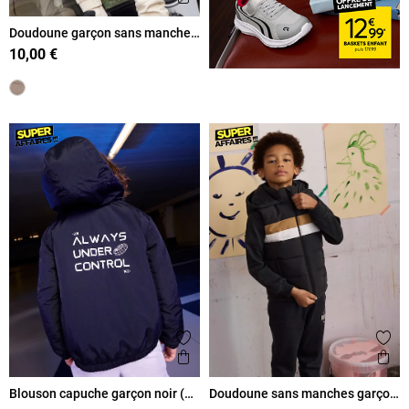
Doudoune garçon sans manches
(3-12A)
10,00 €
Ajouter aux favoris
Ajout
Aperçu rapide
Ape
Blouson capuche garçon noir (3-
Doudoune sans manches garçon
12A)
(3-12A)