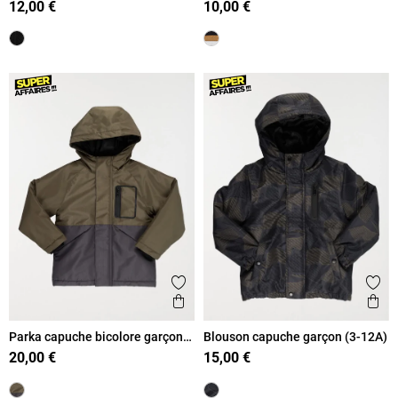
12,00 €
10,00 €
Ajouter aux favoris
Ajout
Aperçu rapide
Ape
Parka capuche bicolore garçon
Blouson capuche garçon (3-12A)
(3-12A)
20,00 €
15,00 €