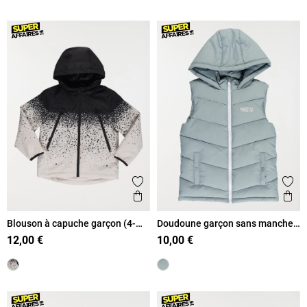
Ajouter aux favoris
Ajout
Aperçu rapide
Ape
Blouson à capuche garçon (4-
Doudoune garçon sans manches
12A)
(3-12A)
12,00 €
10,00 €