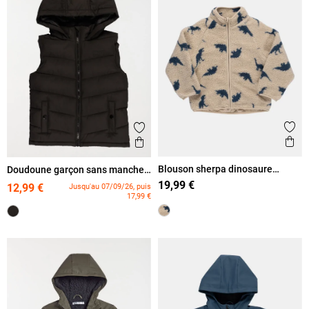
Ajout
Ajouter aux favoris
Ape
Aperçu rapide
Blouson sherpa dinosaure
Doudoune garçon sans manches
garçon (3-8A)
(3-12A)
19,99 €
12,99 €
Jusqu'au 07/09/26, puis
17,99 €