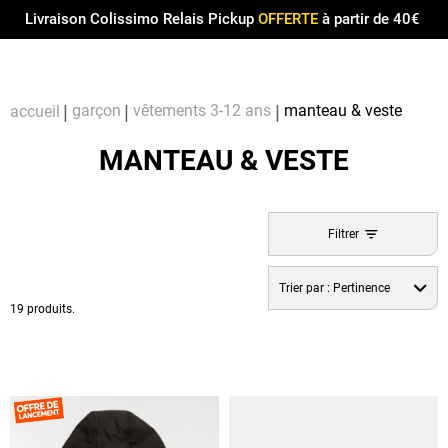
Menu
0
Livraison Colissimo Relais Pickup
OFFERTE
à partir de 40€
Compt
Pa
garçon
vêtements 3-12 ans
manteau & veste
accueil
MANTEAU & VESTE
Filtrer
Trier par :
Pertinence
19 produits.