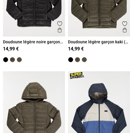
Ajouter aux favoris
Ajout
Aperçu rapide
Ape
Doudoune légère noire garçon
Doudoune légère garçon kaki (3-
(3-12A)
12A)
14,99 €
14,99 €