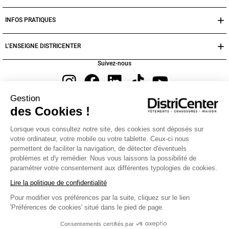
INFOS PRATIQUES
L’ENSEIGNE DISTRICENTER
Suivez-nous
Gestion
Moyens de paiement
des Cookies !
Lorsque vous consultez notre site, des cookies sont déposés sur
votre ordinateur, votre mobile ou votre tablette. Ceux-ci nous
permettent de faciliter la navigation, de détecter d'éventuels
problèmes et d'y remédier. Nous vous laissons la possibilité de
paramétrer votre consentement aux différentes typologies de cookies.
Manteau & Veste Garçon
Lire la politique de confidentialité
Découvrez notre collection de manteaux et vestes pour garçon de 3 à 12 ans ! Nos
Pour modifier vos préférences par la suite, cliquez sur le lien
manteaux et vestes sont parfaits pour réchauffer votre garçon ! Portés par-dessus un
pull ou un sweat, nos manteaux et vestes sauront répondre à vos besoins. Ajoutez à
'Préférences de cookies' situé dans le pied de page.
cela une paire de gants, un bonnet et une écharpe, et votre fils sera prêt à affronter le
froid avec style et à petit prix !
Consentements certifiés par