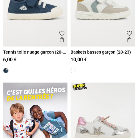
Ajouter aux favoris
Ajout
Aperçu rapide
Ape
Tennis toile nuage garçon (20-
Baskets basses garçon (20-23)
23)
6,00 €
10,00 €