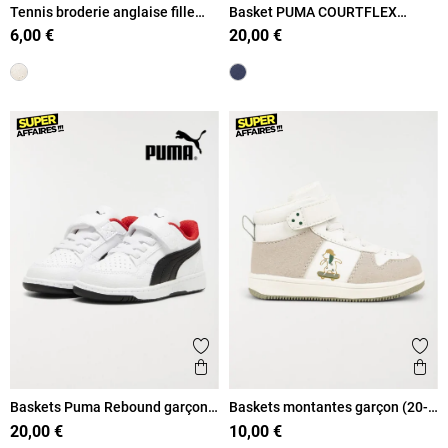
Tennis broderie anglaise fille
Basket PUMA COURTFLEX
(20-23)
garçon (20-23)
6,00 €
20,00 €
Ajouter aux favoris
Ajout
Aperçu rapide
Ape
Baskets Puma Rebound garçon
Baskets montantes garçon (20-
(19-27)
23)
20,00 €
10,00 €