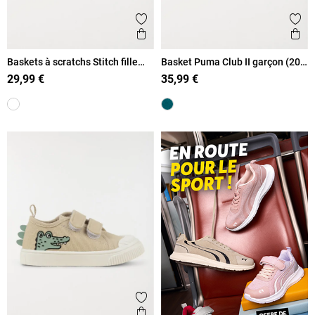
Ajouter aux favoris
Ajout
Aperçu rapide
Ape
Baskets à scratchs Stitch fille
Basket Puma Club II garçon (20-
(20-23)
27)
29,99 €
35,99 €
Ajouter aux favoris
Aperçu rapide