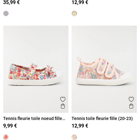
35,99 €
12,99 €
Ajouter aux favoris
Ajout
Aperçu rapide
Ape
Tennis fleurie toile noeud fille
Tennis toile fleurie fille (20-23)
(20-23)
9,99 €
12,99 €