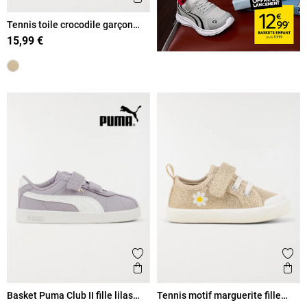
Tennis toile crocodile garçon
(20-23)
15,99 €
Ajouter aux favoris
Ajout
Aperçu rapide
Ape
Basket Puma Club II fille lilas
Tennis motif marguerite fille
(20-27)
(20-23)