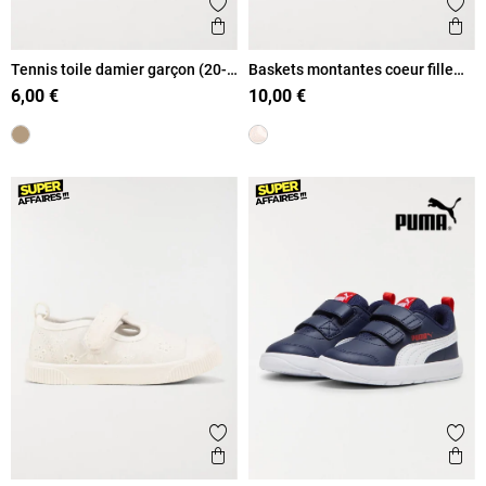
Ajouter aux favoris
Ajout
Aperçu rapide
Ape
Tennis toile damier garçon (20-
Baskets montantes coeur fille
23)
(20-23)
6,00 €
10,00 €
Ajouter aux favoris
Ajout
Aperçu rapide
Ape