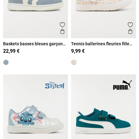
Ajouter aux favoris
Ajout
Aperçu rapide
Ape
Baskets basses bleues garçon
Tennis ballerines fleuries fille
(19-23)
(20-23)
22,99 €
9,99 €