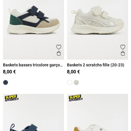
Ajouter aux favoris
Ajout
Aperçu rapide
Ape
Baskets basses tricolore garçon
Baskets 2 scratchs fille (20-23)
(20-23)
8,00 €
8,00 €