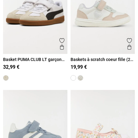
Ajouter aux favoris
Ajout
Aperçu rapide
Ape
Basket PUMA CLUB LT garçon
Baskets à scratch coeur fille (20-
(20-27)
23)
32,99 €
19,99 €