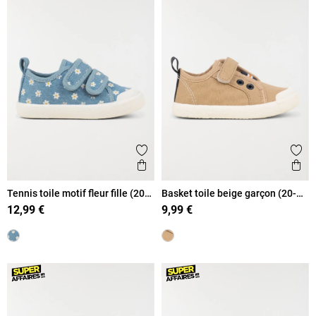
Ajouter aux favoris
Ajout
Aperçu rapide
Ape
Tennis toile motif fleur fille (20-
Basket toile beige garçon (20-
23)
23)
12,99 €
9,99 €