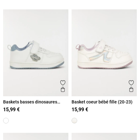
Ajouter aux favoris
Ajout
Aperçu rapide
Ape
Baskets basses dinosaures
Basket coeur bébé fille (20-23)
garçon (20-23)
15,99 €
15,99 €