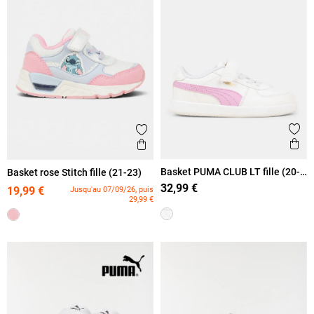
Ajout
Ajouter aux favoris
Ape
Aperçu rapide
Basket PUMA CLUB LT fille (20-
Basket rose Stitch fille (21-23)
27)
32,99 €
19,99 €
Jusqu'au 07/09/26, puis
29,99 €