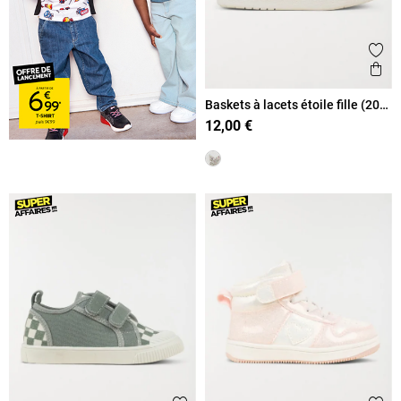
Ajout
Ape
Baskets à lacets étoile fille (20-
23)
12,00 €