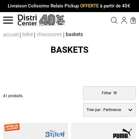
Livraison Colissimo Relais Pickup
OFFERTE
à partir de 40€
Menu
0
Compt
Pa
bébé
chaussures
baskets
accueil
BASKETS
Filtrer
41 produits.
Trier par :
Pertinence