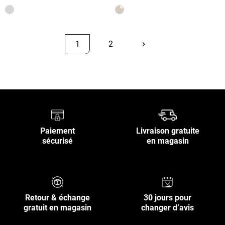
1
2
keyboard_arrow_right
Suivant
Retour en haut
Paiement
Livraison gratuite
sécurisé
en magasin
Retour & échange
30 jours pour
gratuit en magasin
changer d’avis