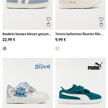
Ajouter aux favoris
Ajout
Aperçu rapide
Ape
Baskets basses bleues garçon
Tennis ballerines fleuries fille
(19-23)
(20-23)
22,99 €
9,99 €