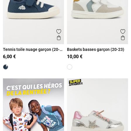
Ajouter aux favoris
Ajout
Aperçu rapide
Ape
Tennis toile nuage garçon (20-
Baskets basses garçon (20-23)
23)
6,00 €
10,00 €