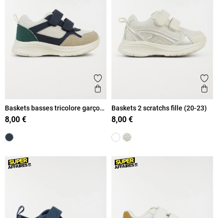
Ajouter aux favoris
Ajout
Aperçu rapide
Ape
Baskets basses tricolore garçon
Baskets 2 scratchs fille (20-23)
(20-23)
8,00 €
8,00 €