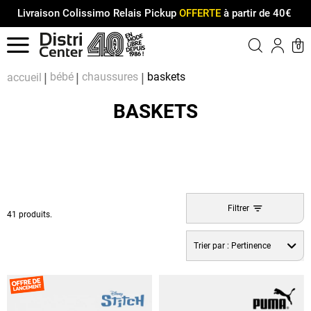
Livraison Colissimo Relais Pickup
OFFERTE
à partir de 40€
Menu
0
Compt
Pa
bébé
chaussures
baskets
accueil
BASKETS
Filtrer
41 produits.
Trier par :
Pertinence