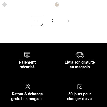
1
2
keyboard_arrow_right
Suivant
Retour en haut
Paiement
Livraison gratuite
sécurisé
en magasin
Retour & échange
30 jours pour
gratuit en magasin
changer d’avis