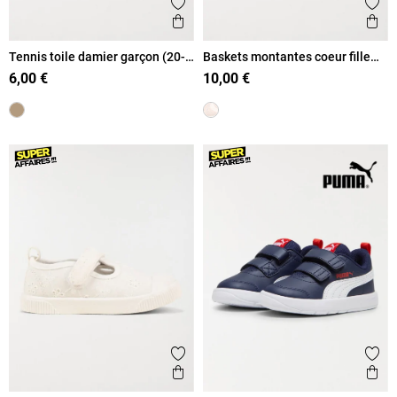
Ajouter aux favoris
Ajout
Aperçu rapide
Ape
Tennis toile damier garçon (20-
Baskets montantes coeur fille
23)
(20-23)
6,00 €
10,00 €
Ajouter aux favoris
Ajout
Aperçu rapide
Ape