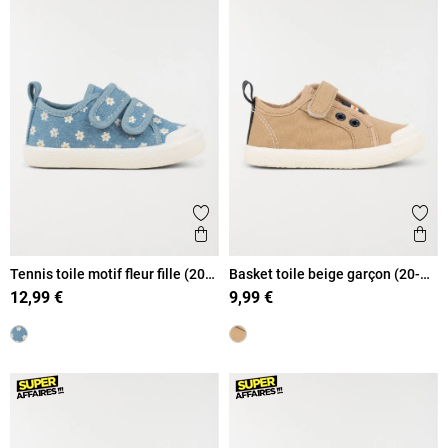
Ajouter aux favoris
Ajout
Aperçu rapide
Ape
Tennis toile motif fleur fille (20-
Basket toile beige garçon (20-
23)
23)
12,99 €
9,99 €