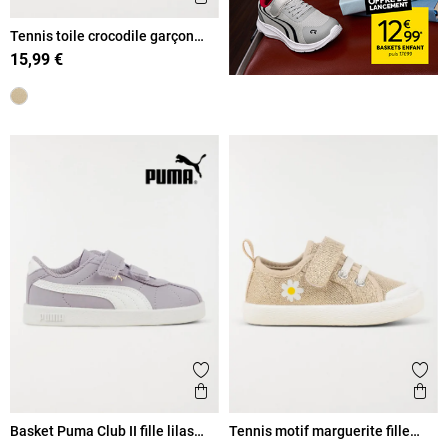
Tennis toile crocodile garçon
(20-23)
15,99 €
Ajouter aux favoris
Ajout
Aperçu rapide
Ape
Basket Puma Club II fille lilas
Tennis motif marguerite fille
(20-27)
(20-23)