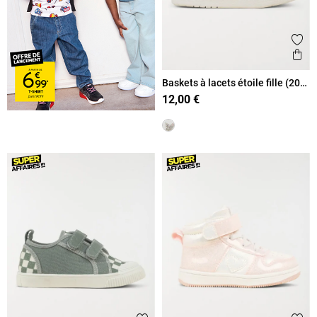
Ajout
Ape
Baskets à lacets étoile fille (20-
23)
12,00 €