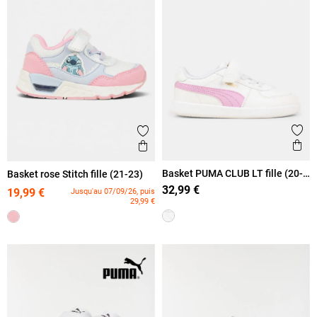
Ajout
Ajouter aux favoris
Ape
Aperçu rapide
Basket PUMA CLUB LT fille (20-
Basket rose Stitch fille (21-23)
27)
32,99 €
19,99 €
Jusqu'au 07/09/26, puis
29,99 €