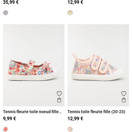
35,99 €
12,99 €
Ajouter aux favoris
Ajout
Aperçu rapide
Ape
Tennis fleurie toile noeud fille
Tennis toile fleurie fille (20-23)
(20-23)
9,99 €
12,99 €