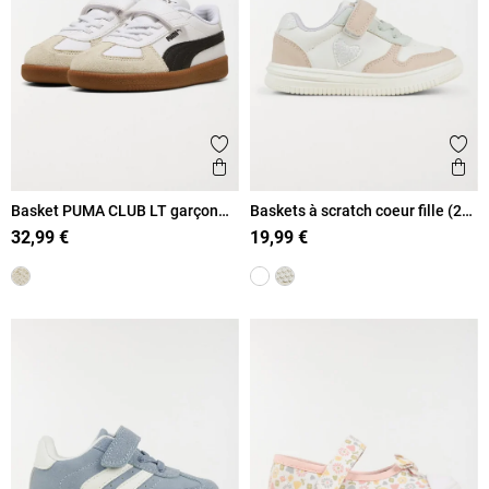
Ajouter aux favoris
Ajout
Aperçu rapide
Ape
Basket PUMA CLUB LT garçon
Baskets à scratch coeur fille (20-
(20-27)
23)
32,99 €
19,99 €