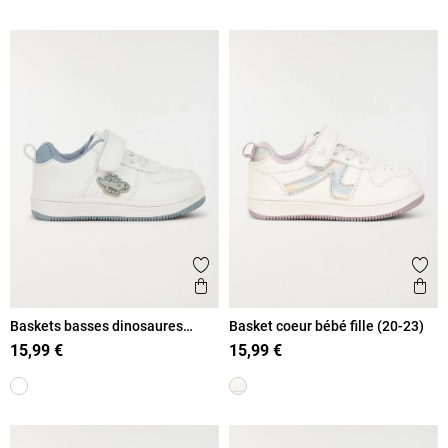
Ajouter aux favoris
Ajout
Aperçu rapide
Ape
Baskets basses dinosaures
Basket coeur bébé fille (20-23)
garçon (20-23)
15,99 €
15,99 €