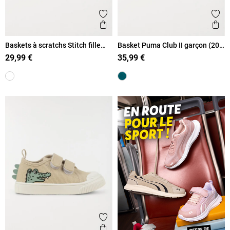
Ajouter aux favoris
Ajout
Aperçu rapide
Ape
Baskets à scratchs Stitch fille
Basket Puma Club II garçon (20-
(20-23)
27)
29,99 €
35,99 €
Ajouter aux favoris
Aperçu rapide