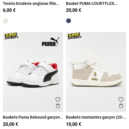
Tennis broderie anglaise fille
Basket PUMA COURTFLEX
(20-23)
garçon (20-23)
6,00 €
20,00 €
Ajouter aux favoris
Ajout
Aperçu rapide
Ape
Baskets Puma Rebound garçon
Baskets montantes garçon (20-
(19-27)
23)
20,00 €
10,00 €