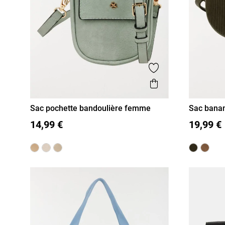
Ajouter aux favor
Aperçu rapide
Sac pochette bandoulière femme
Sac bana
T U
T U
14,99 €
19,99 €