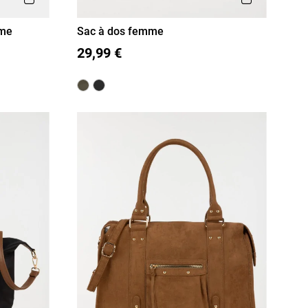
mme
Sac à dos femme
T U
29,99 €