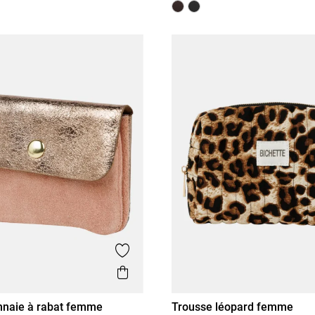
is
Ajouter aux favoris
Aperçu rapide
nnaie à rabat femme
Trousse léopard femme