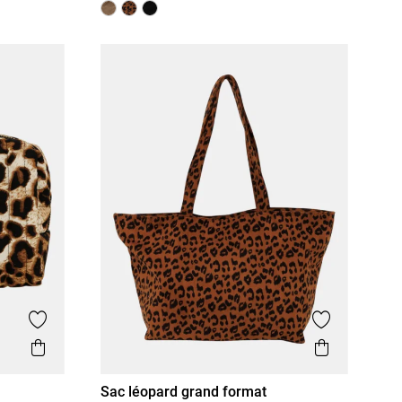
Ajouter aux favoris
Ajouter aux
Aperçu rapide
Aperçu r
Sac léopard grand format