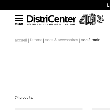
L
MENU
femme
sacs & accessoires
sac à main
accueil
74 produits.