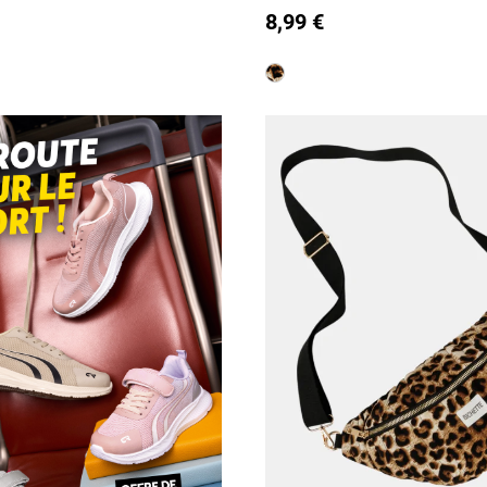
T U
8,99 €
is