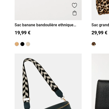
Ajouter aux favor
Aperçu rapide
Sac banane bandoulière ethnique
Sac gran
femme
T U
T U
19,99 €
29,99 €