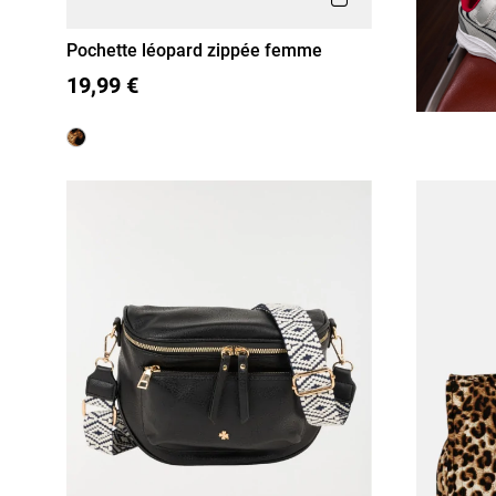
Pochette léopard zippée femme
T U
19,99 €