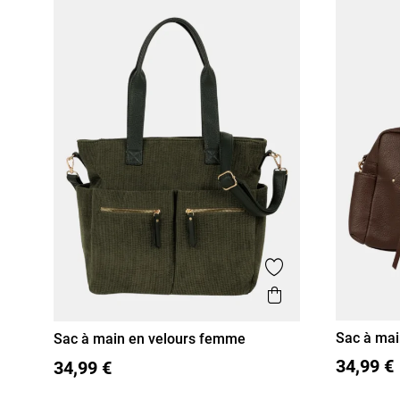
Ajouter aux favor
Aperçu rapide
Sac à ma
Sac à main en velours femme
T U
T U
34,99 €
34,99 €