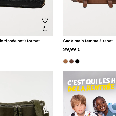
is
Ajouter aux favoris
Aperçu rapide
le zippée petit format
Sac à main femme à rabat
T U
29,99 €