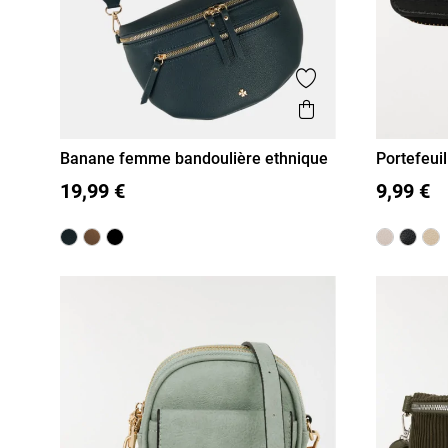
Ajouter aux favor
Aperçu rapide
Banane femme bandoulière ethnique
Portefeuil
femme
T U
T U
19,99 €
9,99 €