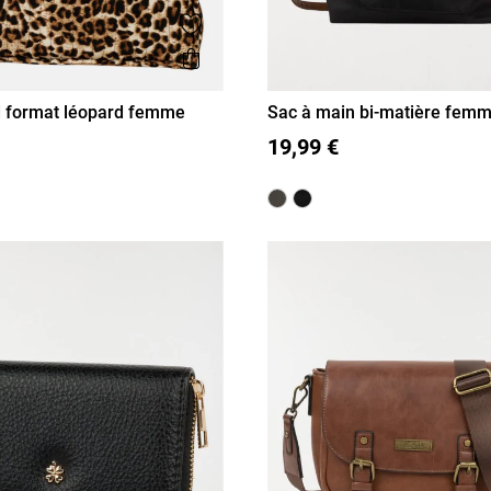
is
Ajouter aux favoris
Aperçu rapide
d format léopard femme
Sac à main bi-matière fem
T U
19,99 €