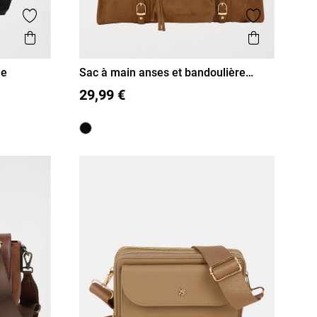
Ajouter aux favoris
Ajouter aux
Aperçu rapide
Aperçu r
me
Sac à main anses et bandoulière
femme
T U
29,99 €