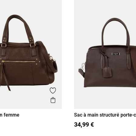
Ajouter aux favoris
is
Aperçu rapide
in femme
Sac à main structuré porte
T U
34,99 €