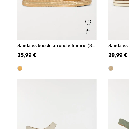
Ajouter aux favor
Aperçu rapide
Sandales boucle arrondie femme (36-
Sandales
41)
(36-41)
36
37
38
39
40
41
36
37
35,99 €
29,99 €