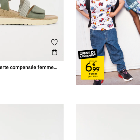
is
Ajouter aux favoris
Aperçu rapide
verte compensée femme
38
39
40
41