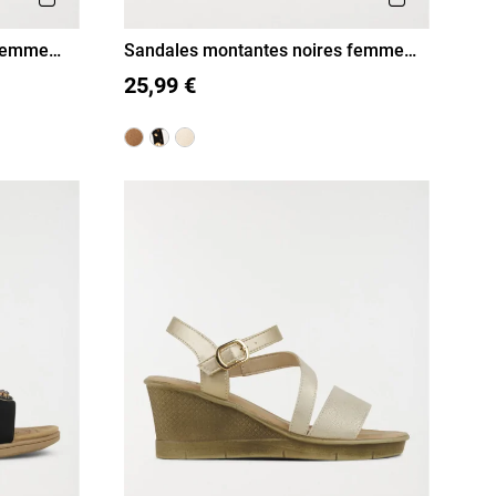
 femme
Sandales montantes noires femme
(36-41)
36
37
38
39
40
41
25,99 €