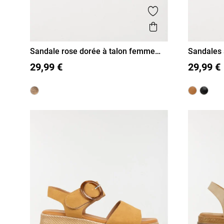
Ajouter aux favor
Aperçu rapide
Sandale rose dorée à talon femme
Sandales
(36-41)
(36-41)
36
37
38
39
40
41
36
37
29,99 €
29,99 €