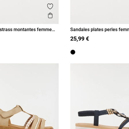
is
Ajouter aux favoris
Aperçu rapide
 strass montantes femme
Sandales plates perles fem
41)
38
39
40
41
36
37
38
39
40
41
25,99 €