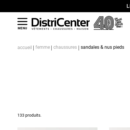
L
MENU
femme
chaussures
sandales & nus pieds
accueil
133 produits.