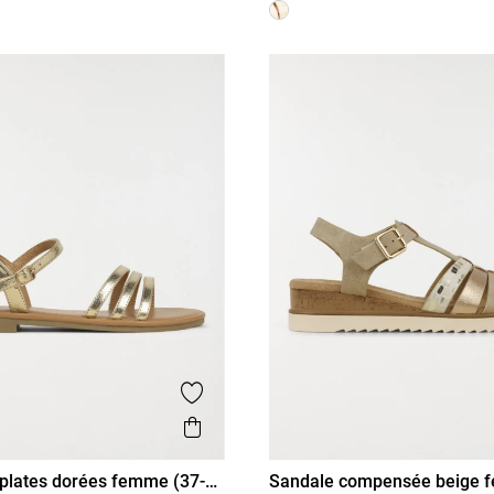
is
Ajouter aux favoris
Aperçu rapide
plates dorées femme (37-
Sandale compensée beige