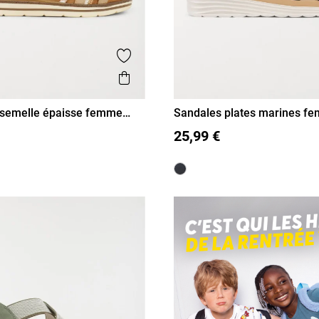
is
Ajouter aux favoris
Aperçu rapide
 semelle épaisse femme
Sandales plates marines f
41)
38
39
40
41
36
37
38
39
40
41
25,99 €