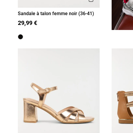
Sandale à talon femme noir (36-41)
36
37
38
39
40
41
29,99 €