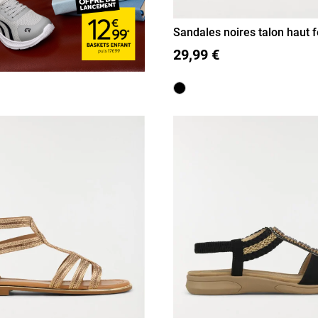
Sandales noires talon haut
(36-41)
36
37
38
39
40
41
29,99 €