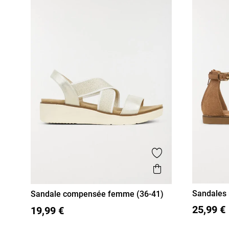
Ajouter aux favor
Aperçu rapide
Sandales 
Sandale compensée femme (36-41)
41)
36
37
36
37
38
39
40
41
25,99 €
19,99 €