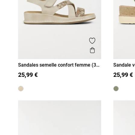
Ajouter aux favor
Aperçu rapide
Sandales semelle confort femme (36-
Sandale 
41)
(36-41)
36
37
38
39
40
41
36
37
25,99 €
25,99 €