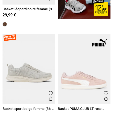
Basket léopard noire femme (36-
41)
29,99 €
Ajouter aux favoris
Ajout
Aperçu rapide
Ape
Basket sport beige femme (36-
Basket PUMA CLUB LT rose
42)
femme (36-41)