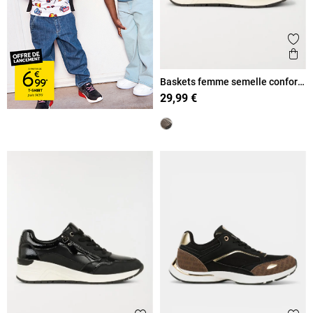
Ajout
Ape
Baskets femme semelle confort
(36-41)
29,99 €