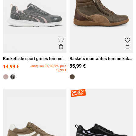
Ajouter aux favoris
Ajout
Aperçu rapide
Ape
Baskets de sport grises femme
Baskets montantes femme kaki
(36-42)
(36-41)
35,99 €
14,99 €
Jusqu'au 07/09/26, puis
19,99 €