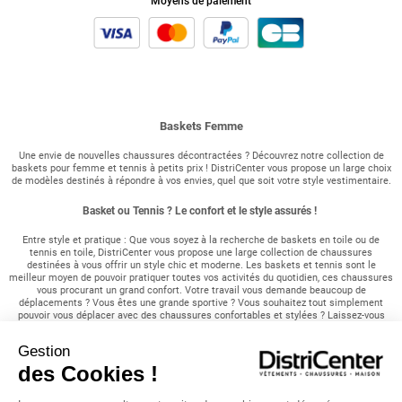
Moyens de paiement
Baskets Femme
Une envie de nouvelles chaussures décontractées ? Découvrez notre collection de
baskets pour femme et tennis à petits prix ! DistriCenter vous propose un large choix
de modèles destinés à répondre à vos envies, quel que soit votre style vestimentaire.
Basket ou Tennis ? Le confort et le style assurés !
Entre style et pratique : Que vous soyez à la recherche de baskets en toile ou de
tennis en toile, DistriCenter vous propose une large collection de chaussures
destinées à vous offrir un style chic et moderne. Les baskets et tennis sont le
meilleur moyen de pouvoir pratiquer toutes vos activités du quotidien, ces chaussures
vous procurant un grand confort. Votre travail vous demande beaucoup de
déplacements ? Vous êtes une grande sportive ? Vous souhaitez tout simplement
pouvoir vous déplacer avec des chaussures confortables et stylées ? Laissez-vous
tenter par notre gamme en tout genre vous assurant d'un look moderne en toutes
saisons. Nos différents modèles sont déclinés dans plusieurs styles afin de pouvoir
Gestion
être mariés à toutes vos tenues vestimentaires. Un large choix de baskets pour
femme : Vous êtes amatrice de couleurs vives ? Vous êtes au contraire à la
des Cookies !
recherche d'une paire de chaussures plus discrète ? DistriCenter vous propose de
nombreux modèles afin de répondre à toutes vos attentes. Des baskets bicolores aux