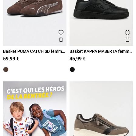
Ajouter aux favoris
Ajout
Aperçu rapide
Ape
Basket PUMA CATCH SD femme
Basket KAPPA MASERTA femme
(36-41)
(36-41)
59,99 €
45,99 €