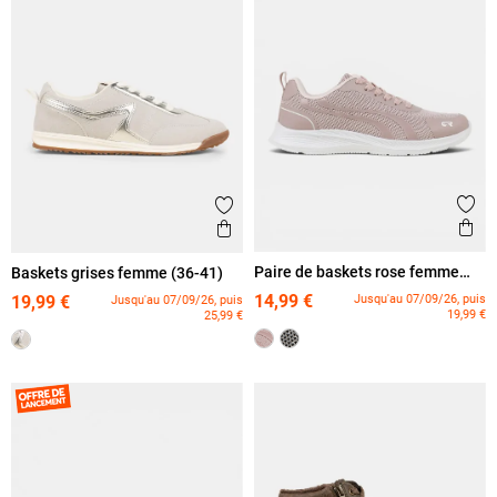
Ajout
Ajouter aux favoris
Ape
Aperçu rapide
Paire de baskets rose femme
Baskets grises femme (36-41)
(36-42)
14,99 €
Jusqu'au 07/09/26, puis
19,99 €
Jusqu'au 07/09/26, puis
19,99 €
25,99 €