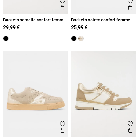
Ajouter aux favoris
Ajout
Aperçu rapide
Ape
Baskets semelle confort femme
Baskets noires confort femme
(36-41)
(36-41)
29,99 €
25,99 €
Ajouter aux favoris
Ajout
Aperçu rapide
Ape