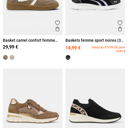
Ajouter aux favoris
Ajout
Aperçu rapide
Ape
Basket camel confort femme
Baskets femme sport noires (36-
(36-41)
42)
29,99 €
14,99 €
Jusqu'au 07/09/26, puis
19,99 €