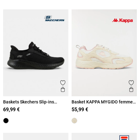
Ajouter aux favoris
Ajout
Aperçu rapide
Ape
Baskets Skechers Slip-ins
Basket KAPPA MYGIDO femme
femme (36-41)
(36-41)
69,99 €
55,99 €