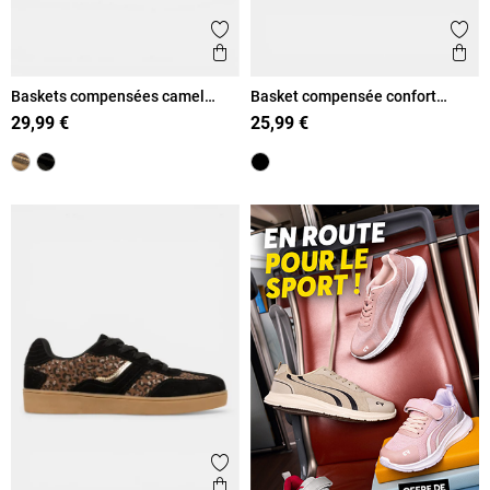
Ajouter aux favoris
Ajout
Aperçu rapide
Ape
Baskets compensées camel
Basket compensée confort
femme (36-41)
femme (36-41)
29,99 €
25,99 €
Ajouter aux favoris
Aperçu rapide