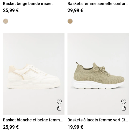
Basket beige bande irisée
Baskets femme semelle confort
femme (36-41)
(36-41)
25,99 €
29,99 €
Ajouter aux favoris
Ajout
Aperçu rapide
Ape
Basket blanche et beige femme
Baskets à lacets femme vert (36-
(36-41)
41)
25,99 €
19,99 €