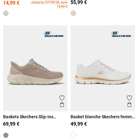
55,99 €
14,99 €
Jusqu'au 07/09/26, puis
19,99 €
Ajouter aux favoris
Ajout
Aperçu rapide
Ape
Baskets Skechers Slip-ins
Basket blanche Skechers femme
femme (36-41)
(36-41)
69,99 €
49,99 €