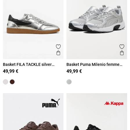
Ajouter aux favoris
Ajout
Aperçu rapide
Ape
Basket FILA TACKLE silver
Basket Puma Milenio femme
femme (36-41)
(36-39)
49,99 €
49,99 €