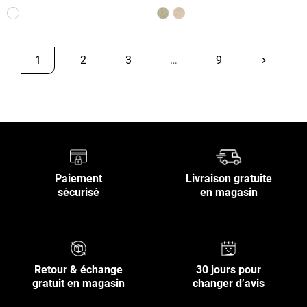
1
2
3
…
9
keyboard_arrow_right
Suivant
Retour en haut
Paiement
Livraison gratuite
sécurisé
en magasin
Retour & échange
30 jours pour
gratuit en magasin
changer d’avis