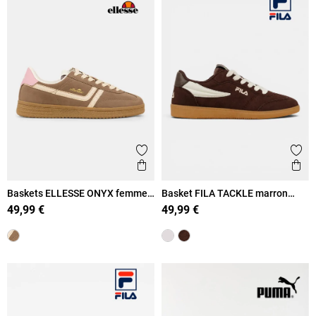
Ajouter aux favoris
Ajout
Aperçu rapide
Ape
Baskets ELLESSE ONYX femme
Basket FILA TACKLE marron
(36-41)
femme (36-41)
49,99 €
49,99 €