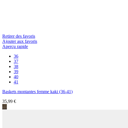
Retirer des favoris
Ajouter aux favoris
Aperçu rapide
36
37
38
39
40
41
Baskets montantes femme kaki (36-41)
35,99 €