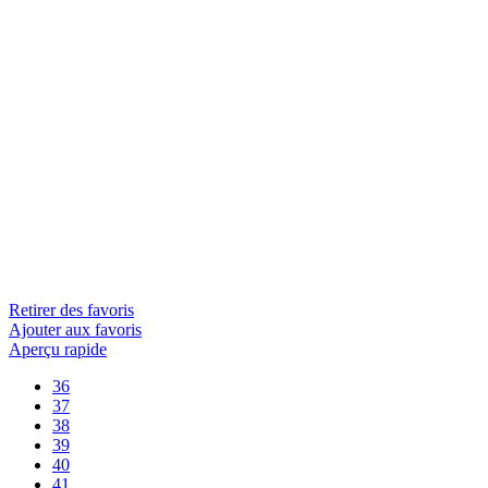
Retirer des favoris
Ajouter aux favoris
Aperçu rapide
36
37
38
39
40
41