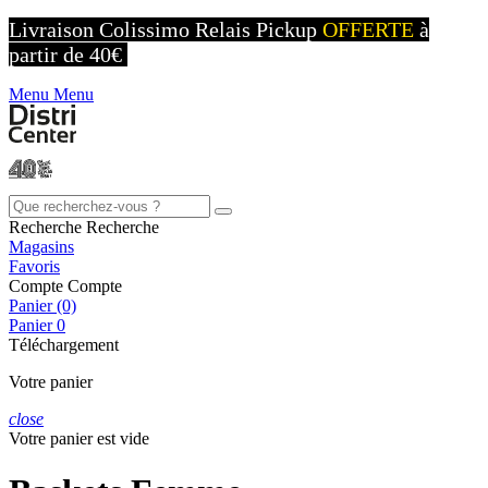
Livraison Colissimo Relais Pickup
OFFERTE
à
partir de 40€
Menu
Menu
Recherche
Recherche
Magasins
Favoris
Compte
Compte
Panier (0)
Panier
0
Téléchargement
Votre panier
close
Votre panier est vide