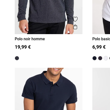
Ajouter aux favor
Aperçu rapide
Polo noir homme
Polo bas
S
M
L
XL
XXL
S
M
19,99 €
6,99 €