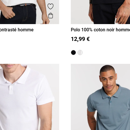
is
Ajouter aux favoris
Aperçu rapide
contrasté homme
Polo 100% coton noir homm
XL
XXL
M
L
XL
XXL
12,99 €