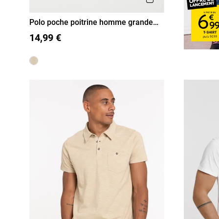
Polo poche poitrine homme grande
taille
3XL
4XL
5XL
14,99 €