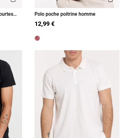
ourtes
Polo poche poitrine homme
M
L
XL
XXL
12,99 €