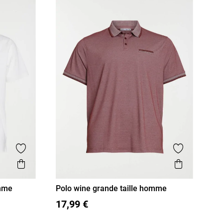
Ajouter aux favoris
Ajouter aux
Aperçu rapide
Aperçu r
omme
Polo wine grande taille homme
3XL
4XL
5XL
17,99 €