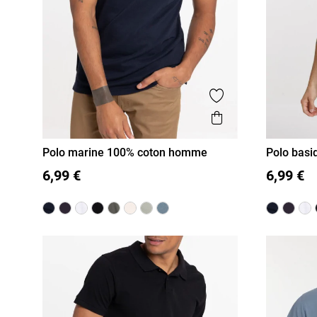
Ajouter aux favor
Aperçu rapide
Polo marine 100% coton homme
Polo basi
XS
S
M
L
XL
XXL
S
M
6,99 €
6,99 €