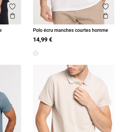
Ajouter aux favoris
Ajouter aux
Aperçu rapide
Aperçu r
e
Polo écru manches courtes homme
M
L
XL
XXL
14,99 €