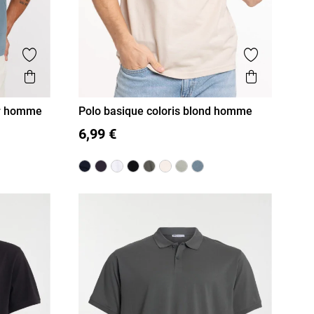
Ajouter aux favoris
Ajouter aux
Aperçu rapide
Aperçu r
er homme
Polo basique coloris blond homme
S
M
L
XL
XXL
6,99 €