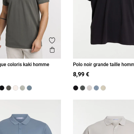
is
Ajouter aux favoris
Aperçu rapide
que coloris kaki homme
Polo noir grande taille hom
L
XL
XXL
3XL
4XL
5XL
8,99 €