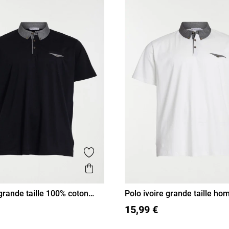
Ajouter aux favoris
is
Aperçu rapide
 grande taille 100% coton
Polo ivoire grande taille h
XL
5XL
3XL
4XL
5XL
15,99 €