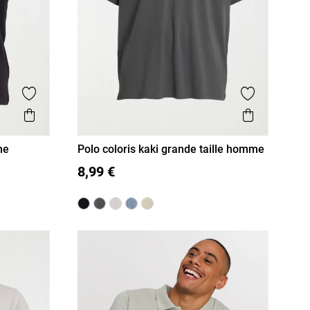
Ajouter aux favoris
Ajouter aux
Aperçu rapide
Aperçu r
me
Polo coloris kaki grande taille homme
3XL
4XL
5XL
8,99 €