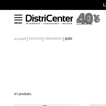
L
MENU
homme
vêtements
polo
accueil
61 produits.