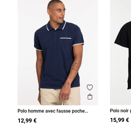
Ajouter aux favor
Aperçu rapide
Polo noir
Polo homme avec fausse poche
homme
poitrine
3XL
4
M
L
XL
XXL
15,99 €
12,99 €