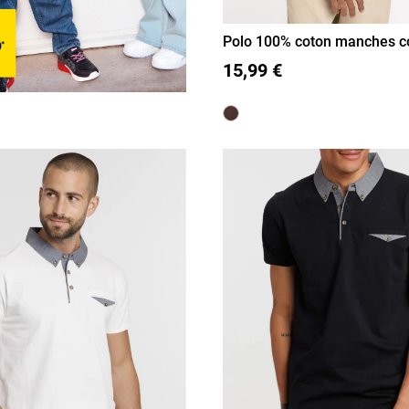
Polo 100% coton manches c
homme
M
L
XL
XXL
15,99 €