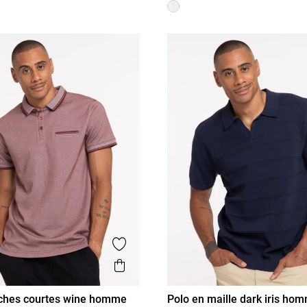
is
Ajouter aux favoris
Aperçu rapide
ches courtes wine homme
Polo en maille dark iris ho