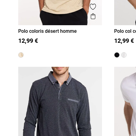
Ajouter aux favor
Aperçu rapide
Polo coloris désert homme
Polo col 
M
L
XL
XXL
M
L
12,99 €
12,99 €