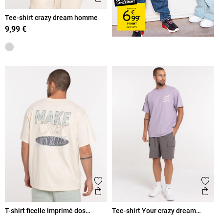
Tee-shirt crazy dream homme
9,99 €
Ajouter aux favoris
Ajout
Aperçu rapide
Ape
T-shirt ficelle imprimé dos
Tee-shirt Your crazy dream
homme
homme