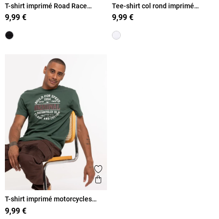
T-shirt imprimé Road Race
Tee-shirt col rond imprimé
homme
voiture homme
9,99 €
9,99 €
Ajouter aux favoris
Aperçu rapide
T-shirt imprimé motorcycles
homme
9,99 €