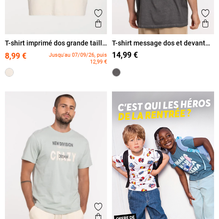
Ajouter aux favoris
Ajout
Aperçu rapide
Ape
T-shirt imprimé dos grande taille
T-shirt message dos et devant
homme
homme
14,99 €
8,99 €
Jusqu'au 07/09/26, puis
12,99 €
Ajouter aux favoris
Aperçu rapide