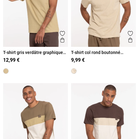
Ajouter aux favoris
Ajout
Aperçu rapide
Ape
T-shirt gris verdâtre graphique
T-shirt col rond boutonné
homme
homme
12,99 €
9,99 €