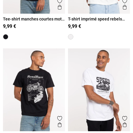
Ajouter aux favoris
Ajout
Aperçu rapide
Ape
Tee-shirt manches courtes moto
T-shirt imprimé speed rebels
homme
homme
9,99 €
9,99 €
Ajouter aux favoris
Ajout
Aperçu rapide
Ape