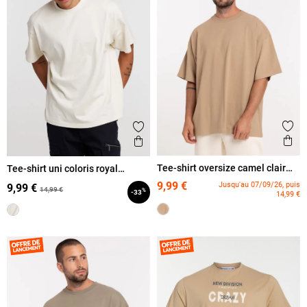
Ajout
Ajouter aux favoris
Ape
Aperçu rapide
Tee-shirt oversize camel clair
Tee-shirt uni coloris royal
homme
homme
9,99 €
Jusqu'au 07/09/26, puis
9,99 €
14,99 €
%
-33
14,99 €