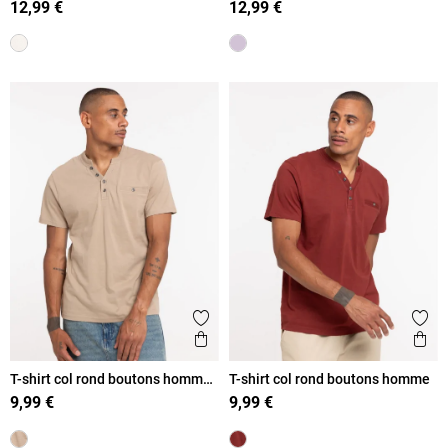
12,99 €
12,99 €
Ajouter aux favoris
Ajout
Aperçu rapide
Ape
T-shirt col rond boutons homme
T-shirt col rond boutons homme
taupe
9,99 €
9,99 €