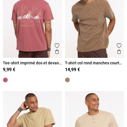
Ajouter aux favoris
Ajout
Aperçu rapide
Ape
Tee-shirt imprimé dos et devant
T-shirt col rond manches courtes
homme
homme
9,99 €
14,99 €