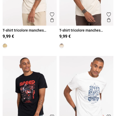
Ajouter aux favoris
Ajout
Aperçu rapide
Ape
T-shirt tricolore manches
T-shirt tricolore manches
courtes homme
courtes homme
9,99 €
9,99 €