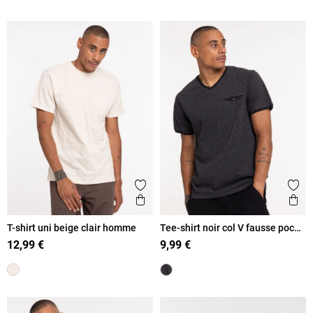
Ajouter aux favoris
Ajout
Aperçu rapide
Ape
T-shirt uni beige clair homme
Tee-shirt noir col V fausse poche
homme
12,99 €
9,99 €