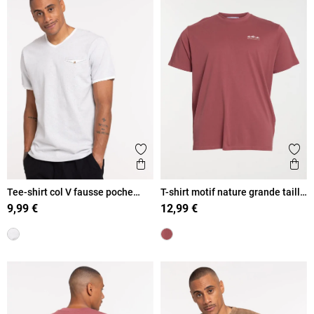
Ajouter aux favoris
Ajout
Aperçu rapide
Ape
Tee-shirt col V fausse poche
T-shirt motif nature grande taille
homme
homme
9,99 €
12,99 €