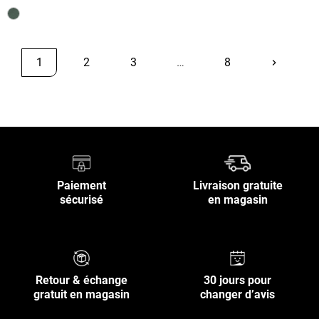
1
2
3
…
8
keyboard_arrow_right
Suivant
Retour en haut
Paiement
Livraison gratuite
sécurisé
en magasin
Retour & échange
30 jours pour
gratuit en magasin
changer d’avis