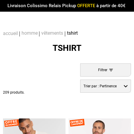
Menu
0
Livraison Colissimo Relais Pickup
OFFERTE
à partir de 40€
Compt
Pa
homme
vêtements
tshirt
accueil
TSHIRT
Filtrer
Trier par :
Pertinence
209 produits.