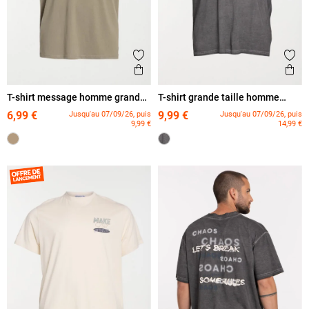
Ajouter aux favoris
Ajout
Aperçu rapide
Ape
T-shirt message homme grande
T-shirt grande taille homme
taille
imprimé dos
6,99 €
9,99 €
Jusqu'au 07/09/26, puis
Jusqu'au 07/09/26, puis
9,99 €
14,99 €