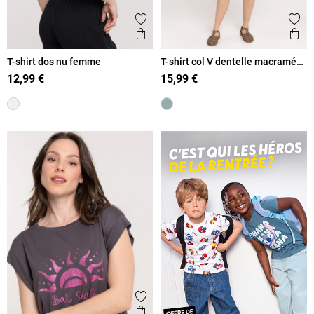
Ajouter aux favoris
Ajout
Aperçu rapide
Ape
T-shirt dos nu femme
T-shirt col V dentelle macramé
femme
12,99 €
15,99 €
Ajouter aux favoris
Aperçu rapide