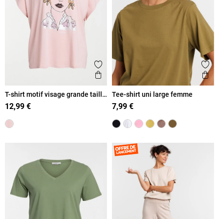
Ajouter aux favoris
Ajout
Aperçu rapide
Ape
T-shirt motif visage grande taille
Tee-shirt uni large femme
femme
12,99 €
7,99 €