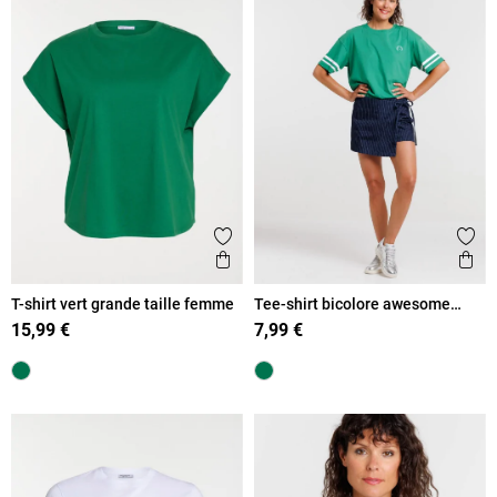
Ajouter aux favoris
Ajout
Aperçu rapide
Ape
T-shirt vert grande taille femme
Tee-shirt bicolore awesome
today femme
15,99 €
7,99 €