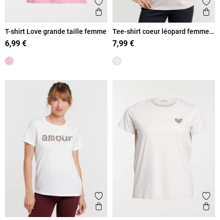
Ajouter aux favoris
Ajout
Aperçu rapide
Ape
T-shirt Love grande taille femme
Tee-shirt coeur léopard femme
beige
6,99 €
7,99 €
Ajouter aux favoris
Ajout
Aperçu rapide
Ape