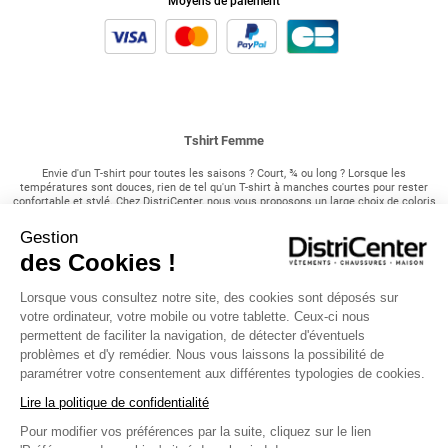
Moyens de paiement
Tshirt Femme
Envie d'un T-shirt pour toutes les saisons ? Court, ¾ ou long ? Lorsque les
températures sont douces, rien de tel qu'un T-shirt à manches courtes pour rester
confortable et stylé. Chez DistriCenter, nous vous proposons un large choix de coloris
et de tailles pour trouver le modèle parfait qui correspond à votre style et à vos
envies ! Associé à un pantalon fluide ou un short, le T-shirt est l'option idéale pour
Gestion
profiter pleinement du soleil et rester au frais pendant les journées estivales.
des Cookies !
Nos incontournable T-shirt chez DistriCenter !
Lorsque vous consultez notre site, des cookies sont déposés sur
Pour les saisons intermédiaires, où les températures sont plus fraîches mais pas
votre ordinateur, votre mobile ou votre tablette. Ceux-ci nous
encore hivernales, optez pour nos T-shirts à manches ¾. Disponibles dans un large
permettent de faciliter la navigation, de détecter d'éventuels
choix de motifs, de couleurs et de styles, ils ajoutent une touche de style à votre
tenue tout en vous offrant un peu plus de chaleur. Parfaits pour les journées
problèmes et d'y remédier. Nous vous laissons la possibilité de
automnales ou les soirées fraîches d'été, ces T-shirts sont polyvalents et faciles à
paramétrer votre consentement aux différentes typologies de cookies.
assortir avec différents vêtements. Enfin, lorsque l'hiver s'installe et que le froid se
fait sentir, rien de tel qu'un T-shirt à manches longues pour vous garder au chaud.
Lire la politique de confidentialité
Porté sous un manteau pour vos sorties en extérieur ou sous un pull confortable pour
rester bien au chaud à la maison, le T-shirt à manches longues est un indispensable
Pour modifier vos préférences par la suite, cliquez sur le lien
de votre garde-robe hivernale ! Avec notre sélection variée de modèles, vous trouverez