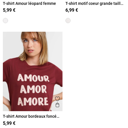
T-shirt Amour léopard femme
T-shirt motif coeur grande taille
femme
5,99 €
6,99 €
Ajouter aux favoris
Aperçu rapide
T-shirt Amour bordeaux foncé
femme
5,99 €