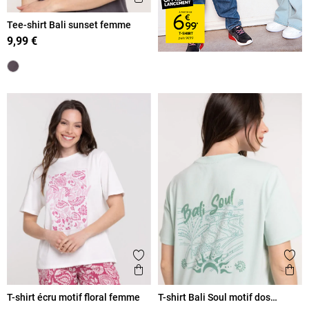
Tee-shirt Bali sunset femme
9,99 €
Ajouter aux favoris
Ajout
Aperçu rapide
Ape
T-shirt écru motif floral femme
T-shirt Bali Soul motif dos
femme