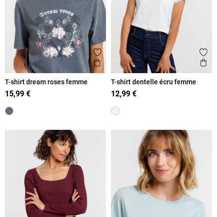
Ajouter aux favoris
Ajout
Aperçu rapide
Ape
T-shirt dream roses femme
T-shirt dentelle écru femme
15,99 €
12,99 €