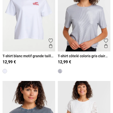
Ajouter aux favoris
Ajout
Aperçu rapide
Ape
T-shirt blanc motif grande taille
T-shirt côtelé coloris gris clair
femme
femme
12,99 €
12,99 €