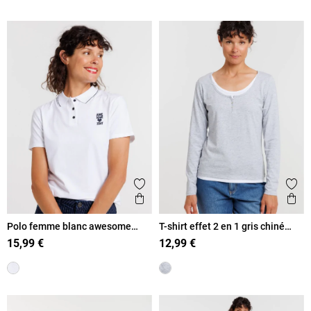
Ajouter aux favoris
Ajout
Aperçu rapide
Ape
Polo femme blanc awesome
T-shirt effet 2 en 1 gris chiné
today
femme
15,99 €
12,99 €