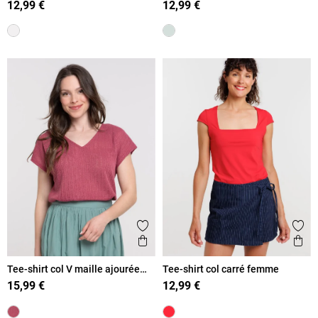
12,99 €
12,99 €
Ajouter aux favoris
Ajout
Aperçu rapide
Ape
Tee-shirt col V maille ajourée
Tee-shirt col carré femme
femme
15,99 €
12,99 €