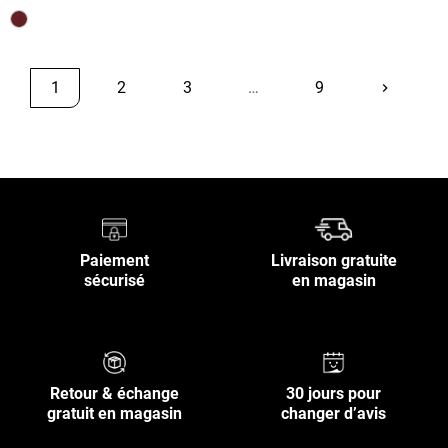
1
2
3
…
9
keyboard_arrow_right
Suivant
Retour en haut
Paiement
Livraison gratuite
sécurisé
en magasin
Retour & échange
30 jours pour
gratuit en magasin
changer d’avis