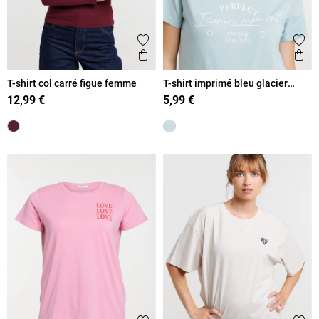
Ajouter aux favoris
Ajout
Aperçu rapide
Ape
T-shirt col carré figue femme
T-shirt imprimé bleu glacier
femme
12,99 €
5,99 €