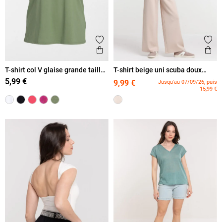
Ajouter aux favoris
Ajout
Aperçu rapide
Ape
T-shirt col V glaise grande taille
T-shirt beige uni scuba doux
femme
femme
5,99 €
9,99 €
Jusqu'au 07/09/26, puis
15,99 €