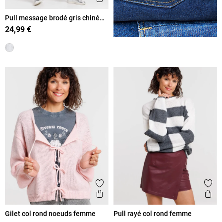
Pull message brodé gris chiné
femme
24,99 €
Ajouter aux favoris
Ajout
Aperçu rapide
Ape
Gilet col rond noeuds femme
Pull rayé col rond femme