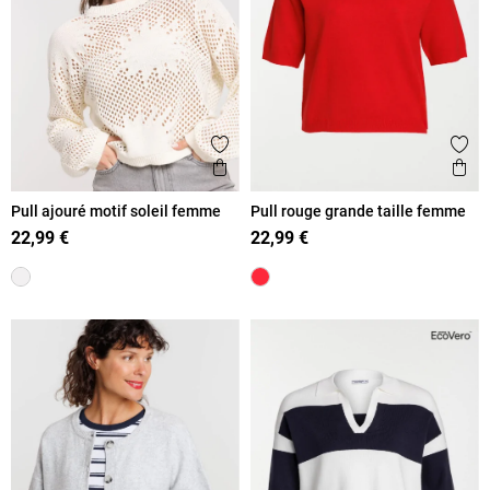
Ajouter aux favoris
Ajout
Aperçu rapide
Ape
Pull ajouré motif soleil femme
Pull rouge grande taille femme
22,99 €
22,99 €