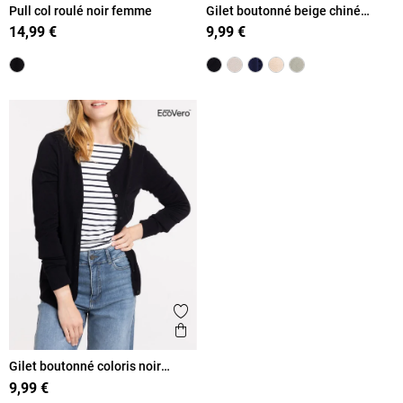
Pull col roulé noir femme
Gilet boutonné beige chiné
femme
14,99 €
9,99 €
Ajouter aux favoris
Aperçu rapide
Gilet boutonné coloris noir
femme
9,99 €