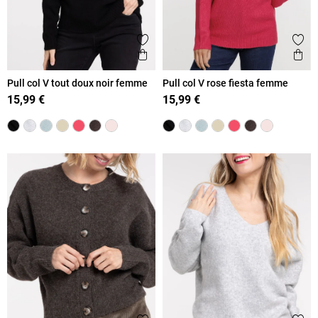
Ajouter aux favoris
Ajout
Aperçu rapide
Ape
Pull col V tout doux noir femme
Pull col V rose fiesta femme
15,99 €
15,99 €