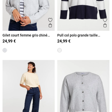
Ajouter aux favoris
Ajout
Aperçu rapide
Ape
Gilet court femme gris chiné
Pull col polo grande taille
moyen
femme
24,99 €
24,99 €