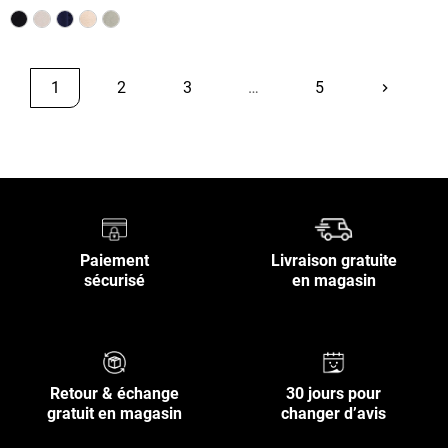
1
2
3
…
5
keyboard_arrow_right
Suivant
Retour en haut
Paiement
Livraison gratuite
sécurisé
en magasin
Retour & échange
30 jours pour
gratuit en magasin
changer d’avis