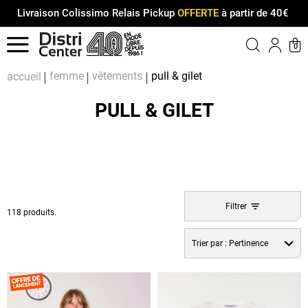
Livraison Colissimo Relais Pickup
OFFERTE
à partir de 40€
Menu
0
Compt
Pa
femme
vêtements
pull & gilet
accueil
PULL & GILET
Filtrer
118 produits.
Trier par :
Pertinence