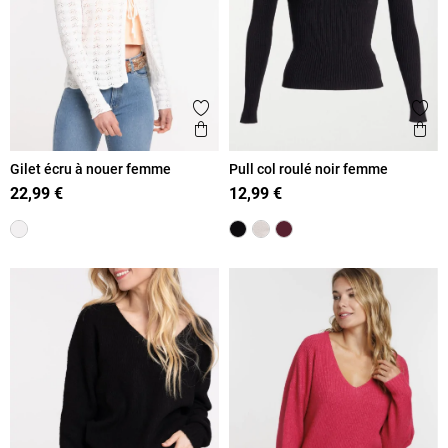
Ajouter aux favoris
Ajout
Aperçu rapide
Ape
Gilet écru à nouer femme
Pull col roulé noir femme
22,99 €
12,99 €