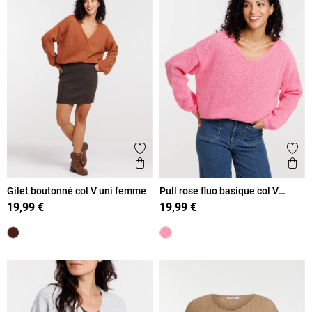
Ajouter aux favoris
Ajout
Aperçu rapide
Ape
Gilet boutonné col V uni femme
Pull rose fluo basique col V
femme
19,99 €
19,99 €