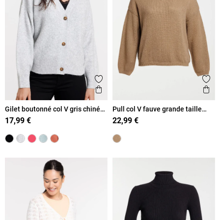
Ajouter aux favoris
Ajout
Aperçu rapide
Ape
Gilet boutonné col V gris chiné
Pull col V fauve grande taille
femme
femme
17,99 €
22,99 €