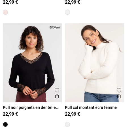
22,99 €
22,99 €
Ajouter aux favoris
Ajout
Aperçu rapide
Ape
Pull noir poignets en dentelle
Pull col montant écru femme
femme
22,99 €
22,99 €