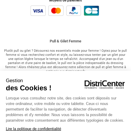
Moyens de paiement
Pull & Gilet Femme
Plutôt pull ou gilet ? Découvrez nos essentiels mode pour femme ! Optez pour le pull
femme si vous recherchez confort et style, ou laissez-vous tenter par un gilet pour
une option légère lorsque le temps se rafraîchit. Accompagné d'un jean ou d'un
pantalon et d'une paire de basket, le pull est la pièce indispensable du dressing
femme ! Alors n'hésitez plus est découvrez notre sélection de pull et gilet femme à
petit prix sur districenter.fr
Gestion
Le pull femme sous toutes ses formes :
des Cookies !
C’est ici que vous trouverez les gilets et pulls femme qui vous accompagneront
pendant la saison froide. Robes et jupes seront mises en valeur par l’un de nos
Lorsque vous consultez notre site, des cookies sont déposés sur
cardigans à boutons. Pour rester au chaud en sublimant votre look, rien de tel qu’un
joli haut façon tricot aux détails raffinés ! Et pourquoi pas un gilet long et bien
votre ordinateur, votre mobile ou votre tablette. Ceux-ci nous
enveloppant, en gris, noir ou beige pour se marier avec vos petites blouses et vos plus
permettent de faciliter la navigation, de détecter d'éventuels
jolis tops ? Les plus frileuses découvriront avec bonheur nos pull et gilet tendances
problèmes et d'y remédier. Nous vous laissons la possibilité de
unies ou à motif !
paramétrer votre consentement aux différentes typologies de cookies.
Trouvez votre style avec DistriCenter
Lire la politique de confidentialité