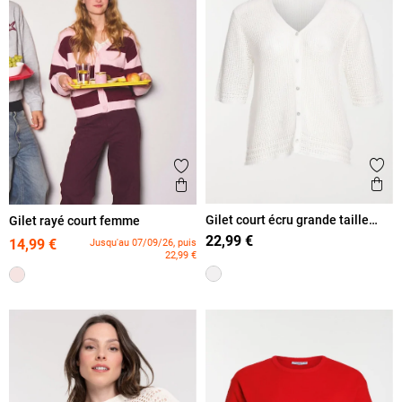
Ajout
Ajouter aux favoris
Ape
Aperçu rapide
Gilet court écru grande taille
Gilet rayé court femme
femme
22,99 €
14,99 €
Jusqu'au 07/09/26, puis
22,99 €