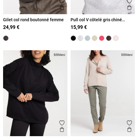
Ajouter aux favoris
Ajout
Aperçu rapide
Ape
Gilet col rond boutonné femme
Pull col V côtelé gris chiné
femme
24,99 €
15,99 €
Ajouter aux favoris
Ajout
Aperçu rapide
Ape