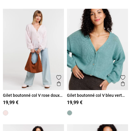
Ajouter aux favoris
Ajout
Aperçu rapide
Ape
Gilet boutonné col V rose doux
Gilet boutonné col V bleu vert
femme
femme
19,99 €
19,99 €