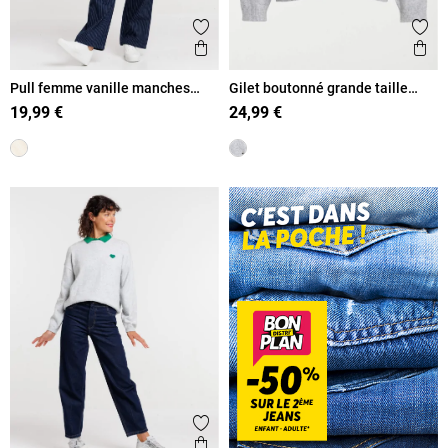
Ajouter aux favoris
Ajout
Aperçu rapide
Ape
Pull femme vanille manches
Gilet boutonné grande taille
courtes
femme
19,99 €
24,99 €
Ajouter aux favoris
Aperçu rapide